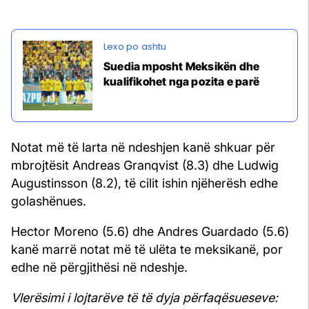
Suedia mposht Meksikën dhe
kualifikohet nga pozita e parë
Notat më të larta në ndeshjen kanë shkuar për
mbrojtësit Andreas Granqvist (8.3) dhe Ludwig
Augustinsson (8.2), të cilit ishin njëherësh edhe
golashënues.
Hector Moreno (5.6) dhe Andres Guardado (5.6)
kanë marrë notat më të ulëta te meksikanë, por
edhe në përgjithësi në ndeshje.
Vlerësimi i lojtarëve të të dyja përfaqësueseve: