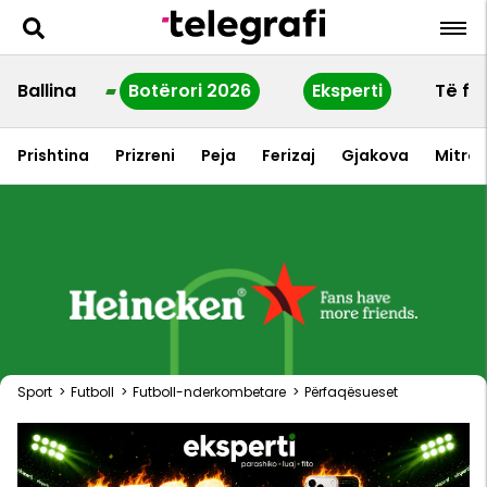
Ballina
Botërori 2026
Eksperti
Të fu
Prishtina
Prizreni
Peja
Ferizaj
Gjakova
Mitrov
Sport
>
Futboll
>
Futboll-nderkombetare
>
Përfaqësueset