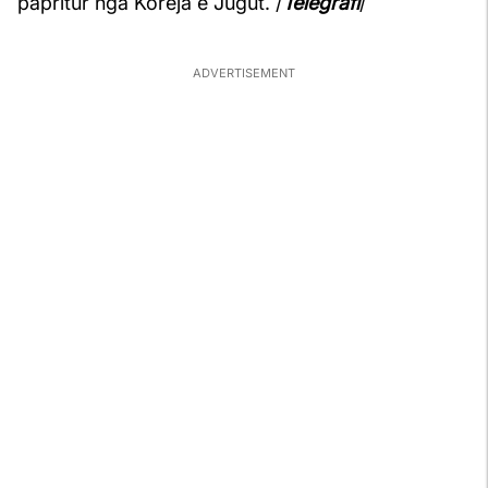
papritur nga Koreja e Jugut. /
Telegrafi
/