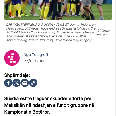
276:"YEKATERINBURG, RUSSIA - JUNE 27: Janne Andersson,
Head coach of Sweden hugs Andreas Granqvist following the
12:"Getty
2018 FIFA World Cup Russia group F match between Mexico
Images
and Sweden at Ekaterinburg Arena on June 27, 2018 in
Yekaterinburg, Russia. (Photo by Clive Rose/Getty Images)
Nga
Telegrafi
27/06/2018
Suedia është treguar skuadër e fortë për
Meksikën në ndeshjen e fundit grupore në
Kampionatin Botëror.