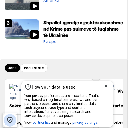
Amerika
Shpallet gjendje e jashtëzakonshme
në Krime pas sulmeve të fuqishme
të Ukrainës
Evropa
Jobs
Real Estate
Viva Fresh Store
Viva 
Sektorist/e
Arkatar/e
Logjistikë
Shërbime 