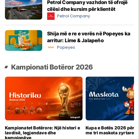
Petrol Company vazhdon të ofrojë
cilësi dhe kursim për klientët
Petrol Company
Shija më e re e verës në Popeyes ka
arritur: Lime & Jalapeño
Popeyes
Kampionati Botëror 2026
Kampionatet Botërore: Një histori e
Kupa e Botës 2026 për h
lavdisë, legjendave dhe
me tri maskota zyrtare
kampionëve