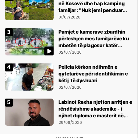
në Kosovë dhe hap kamping
familjar: "Nuk jemi penduar
asnjë ditë"
01/07/2026
Pamjet e kamerave zbardhin
përleshjen mes familjarëve ku
mbetën të plagosur katër
persona
02/07/2026
Policia kërkon ndihmën e
qytetarëve për identifikimin e
këtij të dyshuari
02/07/2026
Labinot Rexha njofton arritjen e
rëndësishme akademike - i
njihet diploma e masterit në
Psikologji në Zvicër
29/06/2026