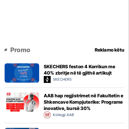
Promo
Reklamo këtu
SKECHERS feston 4 Korrikun me
40% zbritje në të gjithë artikujt
SKECHERS
AAB hap regjistrimet në Fakultetin e
Shkencave Kompjuterike: Programe
inovative, bursë 30%
Kolegji AAB