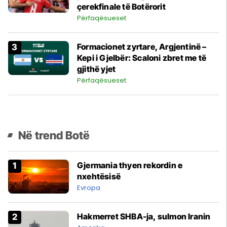
çerekfinale të Botërorit
Përfaqësueset
Formacionet zyrtare, Argjentinë –
Kepi i Gjelbër: Scaloni zbret me të
gjithë yjet
Përfaqësueset
Në trend Botë
Gjermania thyen rekordin e
nxehtësisë
Evropa
Hakmerret SHBA-ja, sulmon Iranin