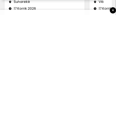
Suharekë
Viti
17 Korrik 2026
17 Korrik 
×