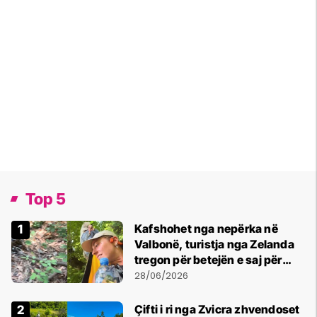
Top 5
Kafshohet nga nepërka në
Valbonë, turistja nga Zelanda
tregon për betejën e saj për
mbijetesë
28/06/2026
Çifti i ri nga Zvicra zhvendoset