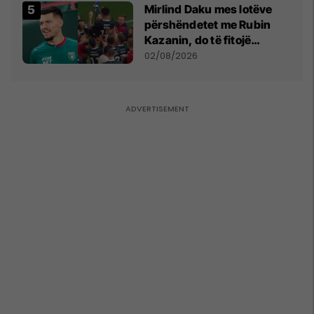
Mirlind Daku mes lotëve
përshëndetet me Rubin
Kazanin, do të fitojë
miliona te Spartak Moska
02/08/2026