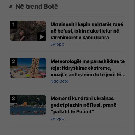
Në trend Botë
Ukrainasit i kapin ushtarët rusë
në befasi, ishin duke fjetur në
strehimoret e kamufluara
Evropa
Meteorologët me parashikime të
reja: Ndryshime ekstreme,
muajt e ardhshëm do të jenë të
pazakontë
Nga Bota
Momenti kur droni ukrainas
godet plazhin në Rusi, pranë
"pallatit të Putinit"
Evropa