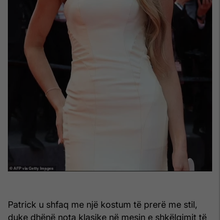
Patrick u shfaq me një kostum të prerë me stil,
duke dhënë nota klasike në mesin e shkëlqimit të