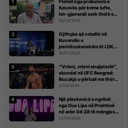
Ftohet nga prokuroria e
Kosovës për krime lufte,
ish-gjenerali serb thotë se
dikush e tradhtoi në
02/08/2026
Beograd
Gjithçka që ndodhi në
Kuvendin e
jashtëzakonshëm të LDK-
së
30/07/2026
“Vrisni, vrisni shqiptarët”,
skandal në UFC Beograd:
Buzukja u përball me thirrje
anti-shqiptare nga
01/08/2026
tribunat
Një pleskavicë e ngrënë
nga Dua Lipa në Prishtinë
në orën 04:28 të mëngjesit
- dhe bota digjitale serbe
03/08/2026
shpall gjendjen e luftës