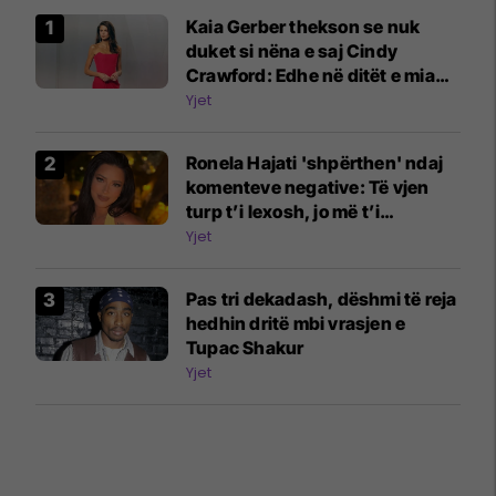
Kaia Gerber thekson se nuk
duket si nëna e saj Cindy
Crawford: Edhe në ditët e mia
më të mira, nuk jam askund
Yjet
pranë saj
Ronela Hajati 'shpërthen' ndaj
komenteve negative: Të vjen
turp t’i lexosh, jo më t’i
shkruash
Yjet
Pas tri dekadash, dëshmi të reja
hedhin dritë mbi vrasjen e
Tupac Shakur
Yjet