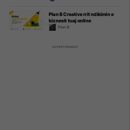
Plan B Creative rrit ndikimin e
biznesit tuaj online
Plan B