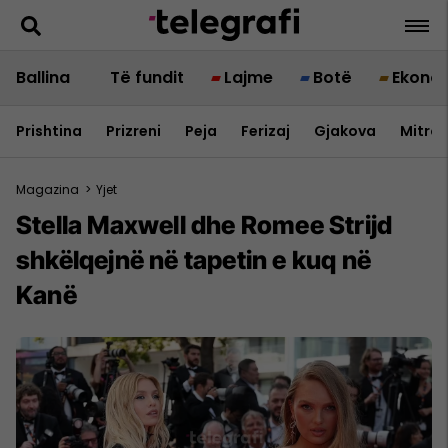
Ballina
Të fundit
Lajme
Botë
Ekono
Prishtina
Prizreni
Peja
Ferizaj
Gjakova
Mitrov
Magazina
>
Yjet
Stella Maxwell dhe Romee Strijd
shkëlqejnë në tapetin e kuq në
Kanë