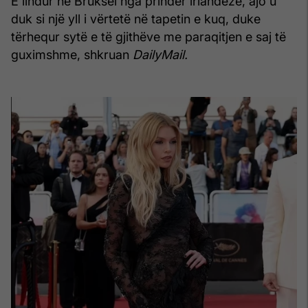
E lindur në Bruksel nga prindër irlandezë, ajo u
duk si një yll i vërtetë në tapetin e kuq, duke
tërhequr sytë e të gjithëve me paraqitjen e saj të
guximshme, shkruan
DailyMail.