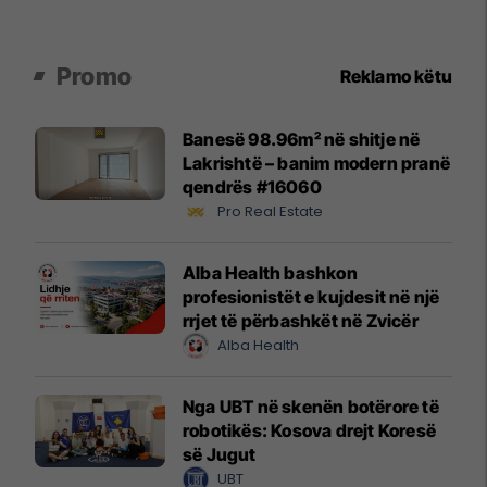
Promo
Reklamo këtu
Banesë 98.96m² në shitje në
Lakrishtë – banim modern pranë
qendrës #16060
Pro Real Estate
Alba Health bashkon
profesionistët e kujdesit në një
rrjet të përbashkët në Zvicër
Alba Health
Nga UBT në skenën botërore të
robotikës: Kosova drejt Koresë
së Jugut
UBT