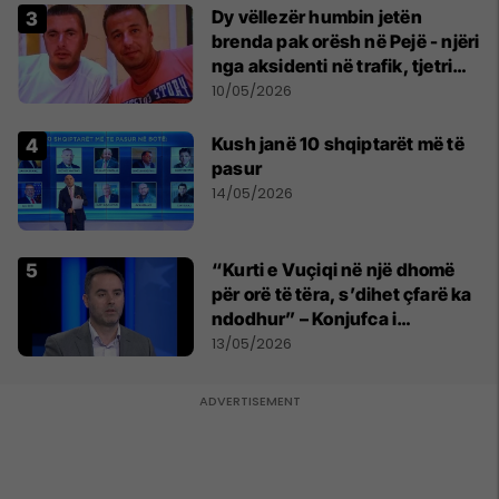
Dy vëllezër humbin jetën
brenda pak orësh në Pejë - njëri
nga aksidenti në trafik, tjetri
nga sëmundja
10/05/2026
Kush janë 10 shqiptarët më të
pasur
14/05/2026
“Kurti e Vuçiqi në një dhomë
për orë të tëra, s’dihet çfarë ka
ndodhur” – Konjufca i
përgjigjet Osmanit
13/05/2026