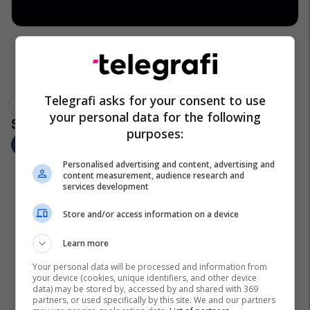
Telegrafi asks for your consent to use
St Petersburg Stadium
Rusia 2018
your personal data for the following
purposes:
Personalised advertising and content, advertising and
content measurement, audience research and
services development
Store and/or access information on a device
Learn more
Your personal data will be processed and information from
your device (cookies, unique identifiers, and other device
data) may be stored by, accessed by and shared with 369
partners, or used specifically by this site. We and our partners