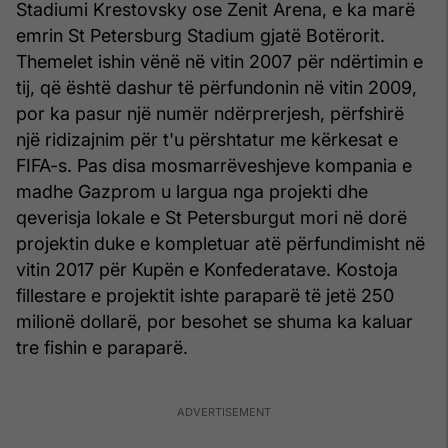
Stadiumi Krestovsky ose Zenit Arena, e ka marë
emrin St Petersburg Stadium gjatë Botërorit.
Themelet ishin vënë në vitin 2007 për ndërtimin e
tij, që është dashur të përfundonin në vitin 2009,
por ka pasur një numër ndërprerjesh, përfshirë
një ridizajnim për t'u përshtatur me kërkesat e
FIFA-s. Pas disa mosmarrëveshjeve kompania e
madhe Gazprom u largua nga projekti dhe
qeverisja lokale e St Petersburgut mori në dorë
projektin duke e kompletuar atë përfundimisht në
vitin 2017 për Kupën e Konfederatave. Kostoja
fillestare e projektit ishte paraparë të jetë 250
milionë dollarë, por besohet se shuma ka kaluar
tre fishin e paraparë.