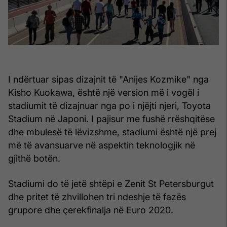
I ndërtuar sipas dizajnit të "Anijes Kozmike" nga
Kisho Kuokawa, është një version më i vogël i
stadiumit të dizajnuar nga po i njëjti njeri, Toyota
Stadium në Japoni. I pajisur me fushë rrëshqitëse
dhe mbulesë të lëvizshme, stadiumi është një prej
më të avansuarve në aspektin teknologjik në
gjithë botën.
Stadiumi do të jetë shtëpi e Zenit St Petersburgut
dhe pritet të zhvillohen tri ndeshje të fazës
grupore dhe çerekfinalja në Euro 2020.