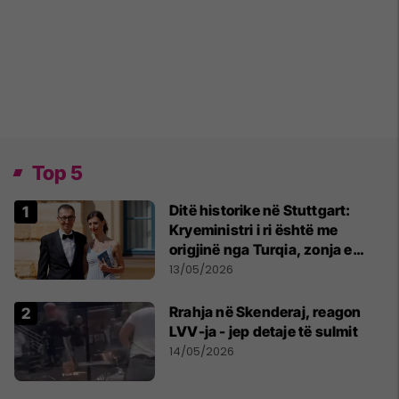
Top 5
Ditë historike në Stuttgart:
Kryeministri i ri është me
origjinë nga Turqia, zonja e
parë një shqiptare nga
13/05/2026
Kanadaja
Rrahja në Skenderaj, reagon
LVV-ja - jep detaje të sulmit
14/05/2026