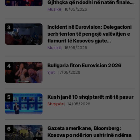
Gjithçka që ndodhi në natën finale
të edicionit të 70-të të festivalit
Muzikë
16/05/2026
evropian
Incident në Eurovision: Delegacioni
serb tenton të pengojë valëvitjen e
flamurit të Kosovës gjatë
performancës së Shqipërisë
Muzikë
16/05/2026
Bullgaria fiton Eurovision 2026
Yjet
17/05/2026
Kush janë 10 shqiptarët më të pasur
Shqipëri
14/05/2026
Gazeta amerikane, Bloomberg:
Kosova po ndërton ushtrinë ndërsa