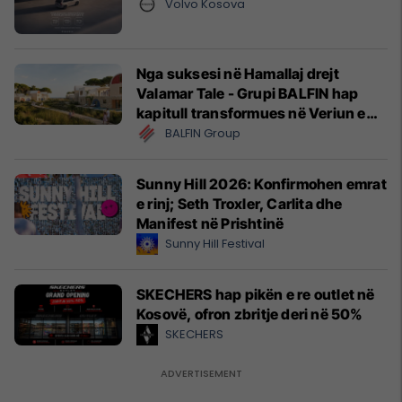
Volvo Kosova
Nga suksesi në Hamallaj drejt
Valamar Tale - Grupi BALFIN hap
kapitull transformues në Veriun e
Shqipërisë
BALFIN Group
Sunny Hill 2026: Konfirmohen emrat
e rinj; Seth Troxler, Carlita dhe
Manifest në Prishtinë
Sunny Hill Festival
SKECHERS hap pikën e re outlet në
Kosovë, ofron zbritje deri në 50%
SKECHERS