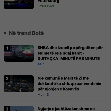
Petersburg
Stadiumet
Në trend Botë
SHBA dhe Izraeli po përgatiten për
sulme të reja ndaj Iranit -
GJITHÇKA, MINUTË PAS MINUTE
Azia
Një komunë e Malit të Zi me
deklaratë ka shfuqizuar vendimin
për njohjen e Kosovës
Mali i Zi
Ngjarje e jashtëzakonshme në