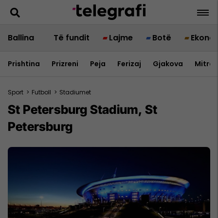
Ballina
Të fundit
Lajme
Botë
Ekono
Prishtina
Prizreni
Peja
Ferizaj
Gjakova
Mitrov
Sport
>
Futboll
>
Stadiumet
St Petersburg Stadium, St
Petersburg