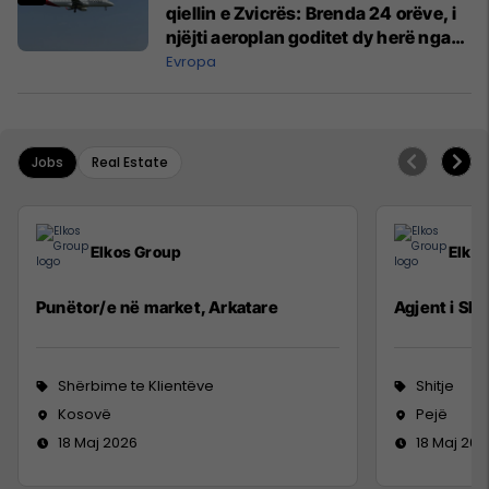
qiellin e Zvicrës: Brenda 24 orëve, i
njëjti aeroplan goditet dy herë nga
rrufeja
Evropa
Jobs
Real Estate
Elkos Group
Elko
Punëtor/e në market, Arkatare
Agjent i Shi
Shërbime te Klientëve
Shitje
Kosovë
Pejë
18 Maj 2026
18 Maj 202