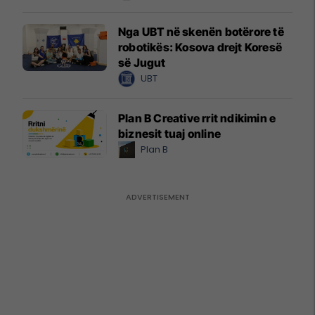
Nga UBT në skenën botërore të
robotikës: Kosova drejt Koresë
së Jugut
UBT
Plan B Creative rrit ndikimin e
biznesit tuaj online
Plan B