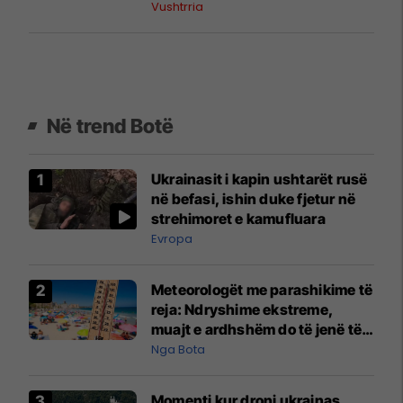
Vushtrria
Në trend Botë
Ukrainasit i kapin ushtarët rusë
në befasi, ishin duke fjetur në
strehimoret e kamufluara
Evropa
Meteorologët me parashikime të
reja: Ndryshime ekstreme,
muajt e ardhshëm do të jenë të
pazakontë
Nga Bota
Momenti kur droni ukrainas