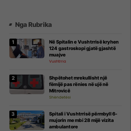
Nga Rubrika
Në Spitalin e Vushtrrisë kryhen
124 gastroskopi gjatë gjashtë
muajve
Vushtrria
Shpëtohet mrekullisht një
fëmijë pas rënies në ujë në
Mitrovicë
Shëndetësi
Spitali i Vushtrrisë përmbyll 6-
mujorin me mbi 28 mijë vizita
ambulantore