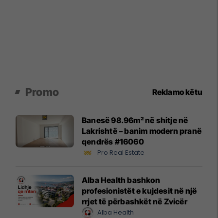
Promo
Reklamo këtu
Banesë 98.96m² në shitje në
Lakrishtë – banim modern pranë
qendrës #16060
Pro Real Estate
Alba Health bashkon
profesionistët e kujdesit në një
rrjet të përbashkët në Zvicër
Alba Health