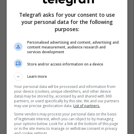
Telegrafi asks for your consent to use
your personal data for the following
purposes:
Personalised advertising and content, advertising and
content measurement, audience research and
services development
Store and/or access information on a device
Learn more
Your personal data will be processed and information from
your device (cookies, unique identifiers, and other device
data) may be stored by, accessed by and shared with 369
partners, or used specifically by this site. We and our partners
may use precise geolocation data.
List of partners.
Mitrovica Lokale
Spitali I Mitrovicës
Mitrovica
Some vendors may process your personal data on the basis
Reparti I Oftalmologjisë
of legitimate interest, which you can object to by managing
your options below. Look for a link at the bottom of this page
or in the site menu to manage or withdraw consent in privacy
and cookie settings.