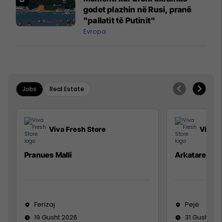
godet plazhin në Rusi, pranë
"pallatit të Putinit"
Evropa
Jobs
Real Estate
Viva Fresh Store
Viva F
Pranues Malli
Arkatare
Ferizaj
Pejë
19 Gusht 2026
31 Gusht 20