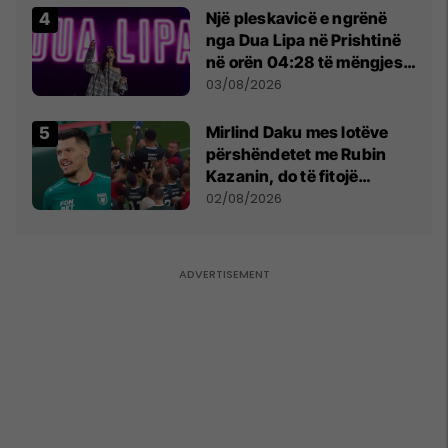
Një pleskavicë e ngrënë
nga Dua Lipa në Prishtinë
në orën 04:28 të mëngjesit
- dhe bota digjitale serbe
03/08/2026
shpall gjendjen e luftës
Mirlind Daku mes lotëve
përshëndetet me Rubin
Kazanin, do të fitojë
miliona te Spartak Moska
02/08/2026