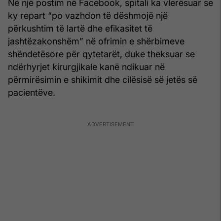
Në një postim në Facebook, spitali ka vlerësuar se
ky repart “po vazhdon të dëshmojë një
përkushtim të lartë dhe efikasitet të
jashtëzakonshëm” në ofrimin e shërbimeve
shëndetësore për qytetarët, duke theksuar se
ndërhyrjet kirurgjikale kanë ndikuar në
përmirësimin e shikimit dhe cilësisë së jetës së
pacientëve.