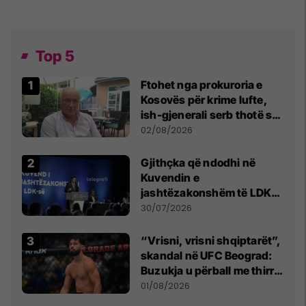
Top 5
Ftohet nga prokuroria e
Kosovës për krime lufte,
ish-gjenerali serb thotë se
dikush e tradhtoi në
02/08/2026
Beograd
Gjithçka që ndodhi në
Kuvendin e
jashtëzakonshëm të LDK-
së
30/07/2026
“Vrisni, vrisni shqiptarët”,
skandal në UFC Beograd:
Buzukja u përball me thirrje
anti-shqiptare nga
01/08/2026
tribunat