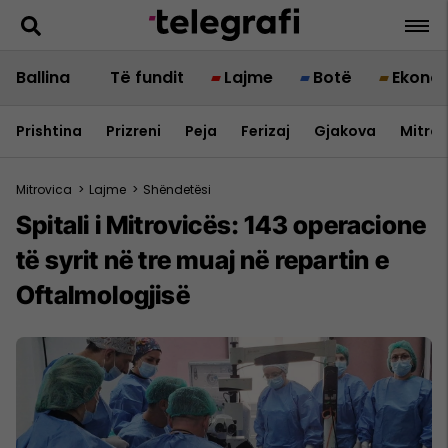
Ballina
Të fundit
Lajme
Botë
Ekono
Prishtina
Prizreni
Peja
Ferizaj
Gjakova
Mitrov
Mitrovica
>
Lajme
>
Shëndetësi
Spitali i Mitrovicës: 143 operacione
të syrit në tre muaj në repartin e
Oftalmologjisë