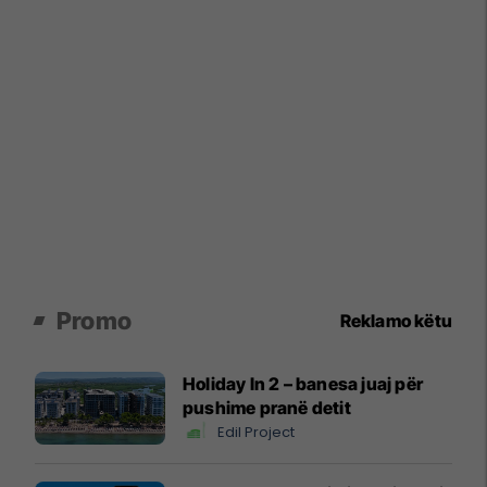
Promo
Reklamo këtu
Holiday In 2 – banesa juaj për
pushime pranë detit
Edil Project