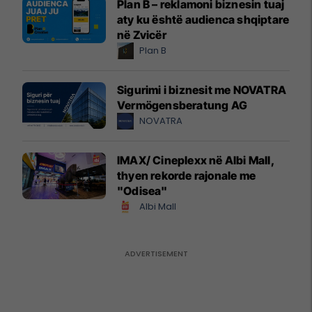
Plan B – reklamoni biznesin tuaj
aty ku është audienca shqiptare
në Zvicër
Plan B
Sigurimi i biznesit me NOVATRA
Vermögensberatung AG
NOVATRA
IMAX/ Cineplexx në Albi Mall,
thyen rekorde rajonale me
"Odisea"
Albi Mall