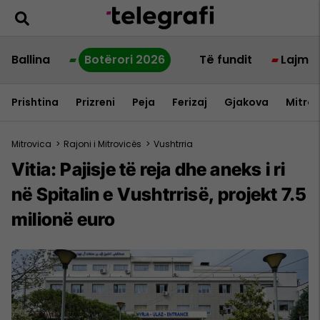
Ballina
Botërori 2026
Të fundit
Lajme
Prishtina
Prizreni
Peja
Ferizaj
Gjakova
Mitrov
Mitrovica
>
Rajoni i Mitrovicës
>
Vushtrria
Vitia: Pajisje të reja dhe aneks i ri
në Spitalin e Vushtrrisë, projekt 7.5
milionë euro