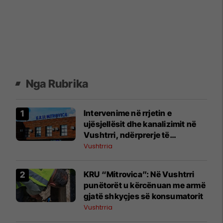
Nga Rubrika
Intervenime në rrjetin e
ujësjellësit dhe kanalizimit në
Vushtrri, ndërprerje të
furnizimit me ujë
Vushtrria
KRU “Mitrovica”: Në Vushtrri
punëtorët u kërcënuan me armë
gjatë shkyçjes së konsumatorit
Vushtrria