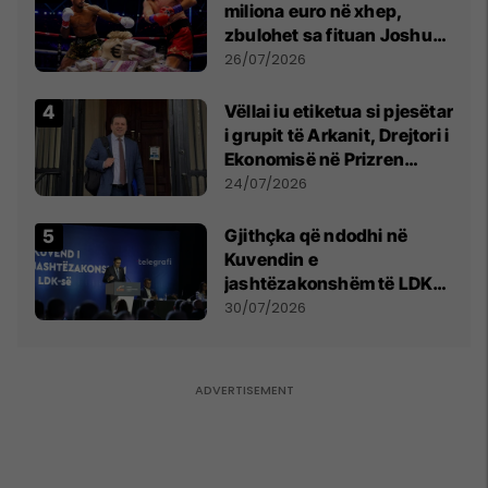
miliona euro në xhep,
zbulohet sa fituan Joshua
e Prenga
26/07/2026
Vëllai iu etiketua si pjesëtar
i grupit të Arkanit, Drejtori i
Ekonomisë në Prizren
mohon pretendimet
24/07/2026
Gjithçka që ndodhi në
Kuvendin e
jashtëzakonshëm të LDK-
së
30/07/2026