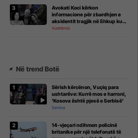
Avokati Koci kërkon
informacione për zbardhjen e
aksidentit tragjik në Shkup ku
humbën jetën tre kosovarë
Vushtrria
Në trend Botë
Sërish kërcënon, Vuçiq para
ushtarëve: Kurrë mos e harroni,
'Kosova është pjesë e Serbisë'
Serbia
14-vjeçari ndihmon policinë
britanike për një telefonatë të