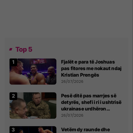
Top 5
Fjalët e para të Joshuas
pas fitores me nokaut ndaj
Kristian Prengës
26/07/2026
Pesë ditë pas marrjes së
detyrës, shefi i ri i ushtrisë
ukrainase urdhëron
kontroll të madh
26/07/2026
Vetëm dy raunde dhe