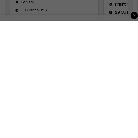
Ferizaj
Prishtinë
3 Gusht 2026
29 Gusht 2
×