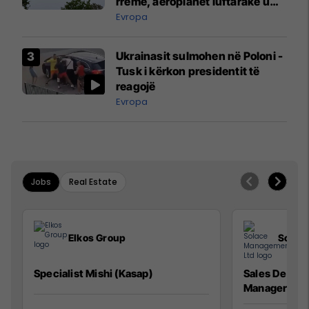
rreme, aeroplanët luftarakë u
ngritën në ajër për të
Evropa
interceptuar fluturaken e Qatar
Airways që po shkonte drejt
Ukrainasit sulmohen në Poloni -
Mançesterit
Tusk i kërkon presidentit të
reagojë
Evropa
Jobs
Real Estate
Elkos Group
Solac
Specialist Mishi (Kasap)
Sales Devel
Manager