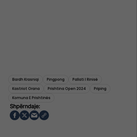
Bardh Krasniqi
Pingpong
Pallati I Rinisë
Kastriot Orana
Prishtina Open 2024
Priping
Komuna E Prishtinës