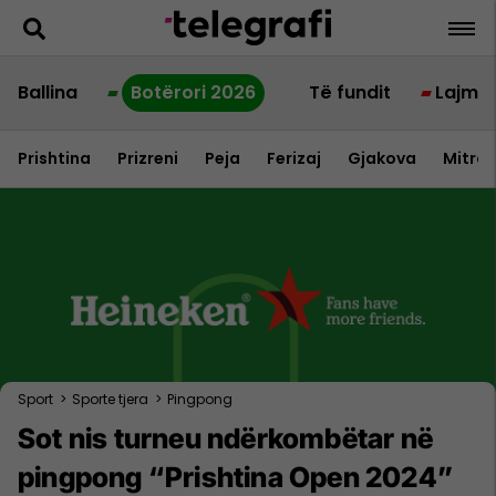
Ballina
Botërori 2026
Të fundit
Lajme
Prishtina
Prizreni
Peja
Ferizaj
Gjakova
Mitrov
Sport
>
Sporte tjera
>
Pingpong
Sot nis turneu ndërkombëtar në
pingpong “Prishtina Open 2024”