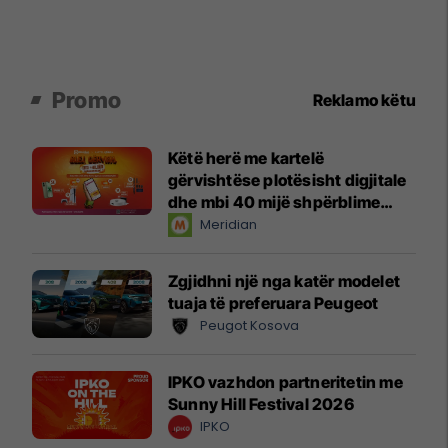
Promo
Reklamo këtu
Këtë herë me kartelë
gërvishtëse plotësisht digjitale
dhe mbi 40 mijë shpërblime
instant!
Meridian
Zgjidhni një nga katër modelet
tuaja të preferuara Peugeot
Peugot Kosova
IPKO vazhdon partneritetin me
Sunny Hill Festival 2026
IPKO