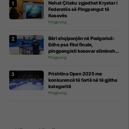
Nehat Çitaku zgjedhet Kryetar i
Federatës së Pingpongut të
Kosovës
Pingpong
Bëri shqiponjën në Podgoricë:
Edhe pse fitoi finale,
pingpongisti kosovar eliminohet
nga gara
Pingpong
Prishtina Open 2025 me
konkurencë të fortë në të gjitha
kategoritë
Pingpong