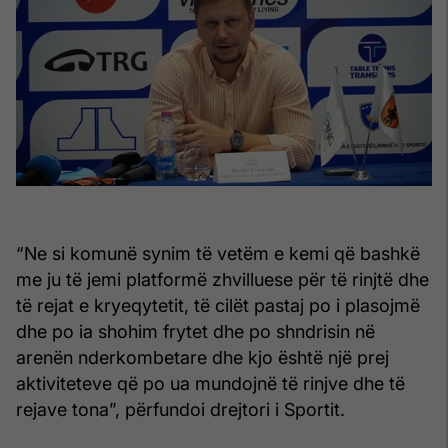
“Ne si komunë synim të vetëm e kemi që bashkë
me ju të jemi platformë zhvilluese për të rinjtë dhe
të rejat e kryeqytetit, të cilët pastaj po i plasojmë
dhe po ia shohim frytet dhe po shndrisin në
arenën nderkombetare dhe kjo është një prej
aktiviteteve që po ua mundojnë të rinjve dhe të
rejave tona”, përfundoi drejtori i Sportit.