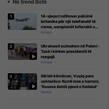
Në trend Botë
14-vjeçari ndihmon policinë
britanike për një telefonatë të
rreme, aeroplanët luftarakë u
ngritën në ajër për të
Evropa
interceptuar fluturaken e Qatar
Airways që po shkonte drejt
Ukrainasit sulmohen në Poloni -
Mançesterit
Tusk i kërkon presidentit të
reagojë
Evropa
Sërish kërcënon, Vuçiq para
ushtarëve: Kurrë mos e harroni,
'Kosova është pjesë e Serbisë'
Serbia