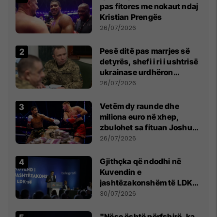
pas fitores me nokaut ndaj
Kristian Prengës
26/07/2026
Pesë ditë pas marrjes së
detyrës, shefi i ri i ushtrisë
ukrainase urdhëron
kontroll të madh
26/07/2026
Vetëm dy raunde dhe
miliona euro në xhep,
zbulohet sa fituan Joshua
e Prenga
26/07/2026
Gjithçka që ndodhi në
Kuvendin e
jashtëzakonshëm të LDK-
së
30/07/2026
"Nëse është përfshirë, ka