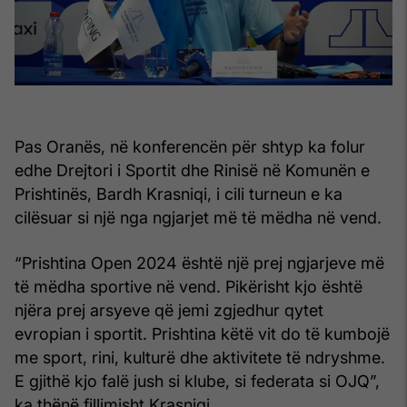
Pas Oranës, në konferencën për shtyp ka folur
edhe Drejtori i Sportit dhe Rinisë në Komunën e
Prishtinës, Bardh Krasniqi, i cili turneun e ka
cilësuar si një nga ngjarjet më të mëdha në vend.
“Prishtina Open 2024 është një prej ngjarjeve më
të mëdha sportive në vend. Pikërisht kjo është
njëra prej arsyeve që jemi zgjedhur qytet
evropian i sportit. Prishtina këtë vit do të kumbojë
me sport, rini, kulturë dhe aktivitete të ndryshme.
E gjithë kjo falë jush si klube, si federata si OJQ”,
ka thënë fillimisht Krasniqi.