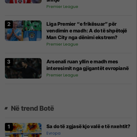
Premier League
Liga Premier “e frikësuar” për
vendimin e madh: A do të shpëtojë
Man City nga dënimi ekstrem?
Premier League
Arsenali ruan yllin e madh mes
interesimit nga gjigantët evropianë
Premier League
Në trend Botë
Sa do të zgjasë kjo valë e të nxehtit?
Evropa