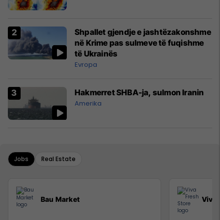
Shpallet gjendje e jashtëzakonshme
në Krime pas sulmeve të fuqishme
të Ukrainës
Evropa
Hakmerret SHBA-ja, sulmon Iranin
Amerika
Jobs
Real Estate
Bau Market
Viva 