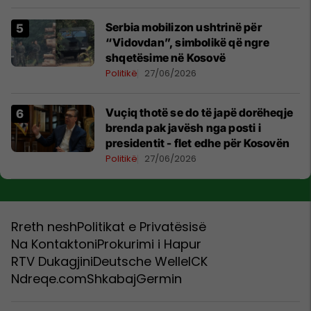
​Serbia mobilizon ushtrinë për
“Vidovdan”, simbolikë që ngre
shqetësime në Kosovë
Politikë
27/06/2026
Vuçiq thotë se do të japë dorëheqje
brenda pak javësh nga posti i
presidentit - flet edhe për Kosovën
Politikë
27/06/2026
Rreth nesh
Politikat e Privatësisë
Na Kontaktoni
Prokurimi i Hapur
RTV Dukagjini
Deutsche Welle
ICK
Ndreqe.com
Shkabaj
Germin