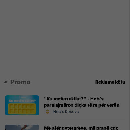
Promo
Reklamo këtu
"Ku metën akllat?" - Heb’s
paralajmëron diçka të re për verën
Heb's Kosova
Më afër qytetarëve, më pranë çdo