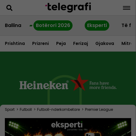
Ballina
Botërori 2026
Eksperti
Të fu
Prishtina
Prizreni
Peja
Ferizaj
Gjakova
Mitrov
Sport
>
Futboll
>
Futboll-nderkombetare
>
Premier League