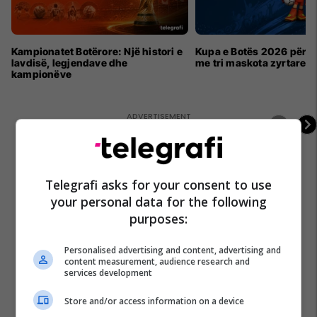
Kampionatet Botërore: Një histori e
Kupa e Botës 2026 për h
lavdisë, legjendave dhe
me tri maskota zyrtare
kampionëve
Telegrafi asks for your consent to use
your personal data for the following
purposes:
Personalised advertising and content, advertising and
content measurement, audience research and
services development
Store and/or access information on a device