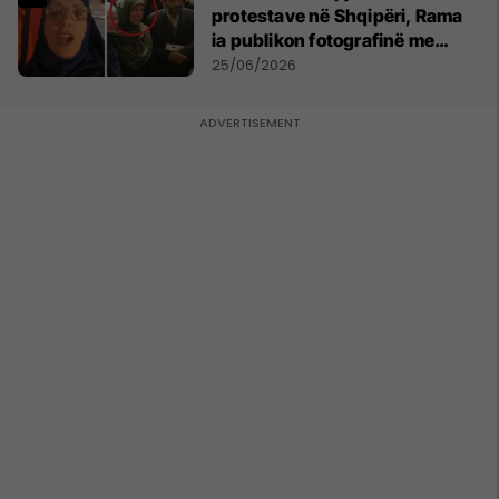
protestave në Shqipëri, Rama
ia publikon fotografinë me
Ahmadinejadin e Iranit
25/06/2026