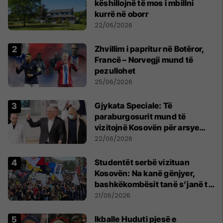
këshillojnë të mos i mbillni
kurrë në oborr
22/06/2026
Zhvillim i papritur në Botëror,
Francë – Norvegji mund të
pezullohet
25/06/2026
​Gjykata Speciale: Të
paraburgosurit mund të
vizitojnë Kosovën për arsye
humanitare
22/06/2026
Studentët serbë vizituan
Kosovën: Na kanë gënjyer,
bashkëkombësit tanë s’janë të
shtypur
21/06/2026
Ikballe Huduti pjesë e