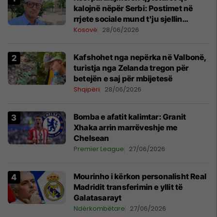
kalojnë nëpër Serbi: Postimet në
rrjete sociale mund t'ju sjellin
probleme
Kosovë
28/06/2026
Kafshohet nga nepërka në Valbonë,
turistja nga Zelanda tregon për
betejën e saj për mbijetesë
Shqipëri
28/06/2026
Bomba e afatit kalimtar: Granit
Xhaka arrin marrëveshje me
Chelsean
Premier League
27/06/2026
Mourinho i kërkon personalisht Real
Madridit transferimin e yllit të
Galatasarayt
Ndërkombëtare
27/06/2026