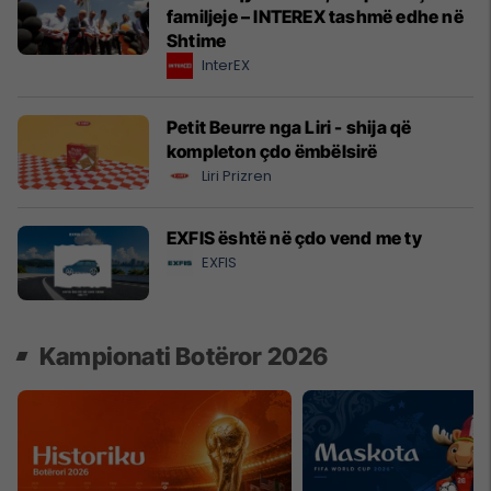
familjeje – INTEREX tashmë edhe në
Shtime
InterEX
Petit Beurre nga Liri - shija që
kompleton çdo ëmbëlsirë
Liri Prizren
EXFIS është në çdo vend me ty
EXFIS
Kampionati Botëror 2026