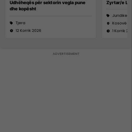
Udhëheqës për sektorin vegla pune
Zyrtar/e Lig
dhe kopësht
Juridike
Tjera
Kosovë
12 Korrik 2026
1 Korrik 20