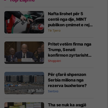
Nafta lirohet për 5
centë nga dje, MINT
publikon çmimet e reja
të derivateve
Të Tjera
Pritet vetëm firma nga
Trump, Senati
konfirmon zyrtarisht
Eric Wendt ambasador
Shqipëri
në Shqipëri
Për çfarë shpenzon
Serbia miliona nga
rezerva buxhetore?
Serbia
Tha se nuk ka asgjë