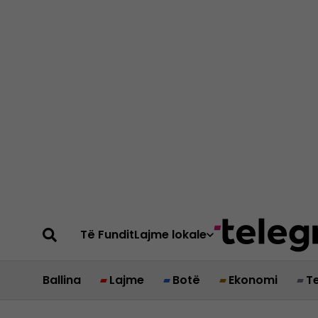
Të Fundit
Lajme lokale
Ballina
Lajme
Botë
Ekonomi
T