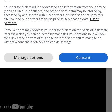
u veç Prishtina me Hotele por të gjithë, ai i ushqimit
 ai i veshmbathjes”, tha ai.
Your personal data will be processed and information from your device
(cookies, unique identifiers, and other device data) may be stored by,
accessed by and shared with 369 partners, or used specifically by this
site. We and our partners may use precise geolocation data.
List of
 Hill tashmë ka emrin e një eventi që sjell më së
partners.
 financiare.
Some vendors may process your personal data on the basis of legitimate
interest, which you can object to by managing your options below. Look
for a link at the bottom of this page or in the site menu to manage or
withdraw consent in privacy and cookie settings.
Manage options
Consent