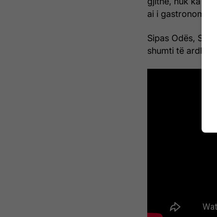
gjithë, nuk ka fit
ai i gastronomisë,
Sipas Odës, Sunny
shumti të ardhura