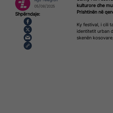
Nga
Telegrafi
kulturore dhe mu
05/08/2025
Prishtinën në qe
Ky festival, i cil
identitetit urban 
skenën kosovare, 