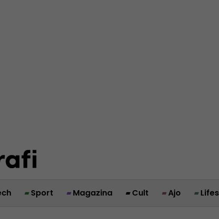
ech
Sport
Magazina
Cult
Ajo
Life