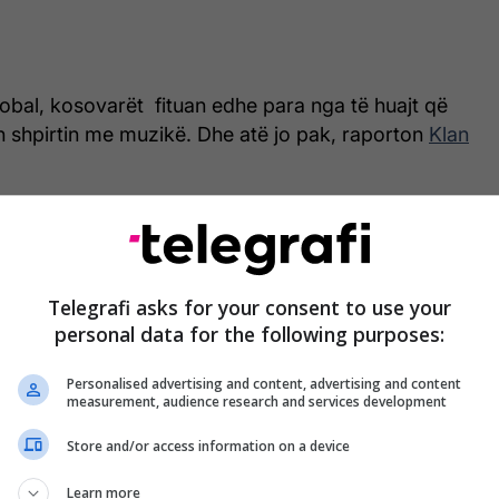
obal, kosovarët fituan edhe para nga të huajt që
n shpirtin me muzikë. Dhe atë jo pak, raporton
Klan
 fitimeve shkoi edhe në rajon.
etoi më së shumti fluksin e festivalit, ishin taksistët
rshkuan rrugët, duke bartur turistë nga e gjithë bota
Telegrafi asks for your consent to use your
personal data for the following purposes:
Personalised advertising and content, advertising and content
a Oda e Hotelerise e Turizmit thotë se përfitimet
measurement, audience research and services development
onë euro.
Store and/or access information on a device
 sillet që veç Prishtina i ka fitu këtu kanë fitu të
Learn more