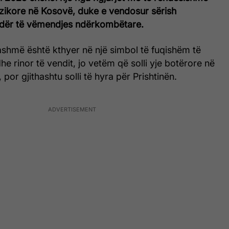
zikore në Kosovë, duke e vendosur sërish
ndër të vëmendjes ndërkombëtare.
i tashmë është kthyer në një simbol të fuqishëm të
dhe rinor të vendit, jo vetëm që solli yje botërore në
por gjithashtu solli të hyra për Prishtinën.