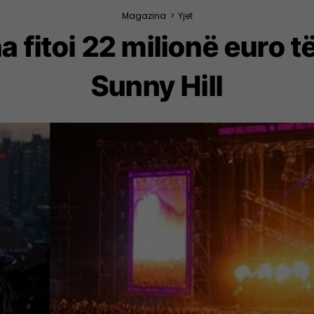
Magazina
>
Yjet
a fitoi 22 milionë euro të
Sunny Hill