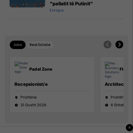
"pallatit të Putinit"
Evropa
Jobs
Real Estate
Padel Zone
Flex B
Recepsionist/e
Architect
Prishtine
Prishtinë
31 Gusht 2026
6 Shtator 2
×