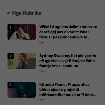
Nga Rubrika
Vëllai i Angelina Joliet zbulon se
është gej pas divorcit: Isha i
fiksuar pas princeshave të
Disney-t
Yjet
Sydney Sweeney flet për zjarrin
në qytetin e saj të lindjes: Edhe
familja ime u evakuua
Yjet
Kitaristi Flamur Prapashtica
bëhet pjesë e projektit
ndërkombëtar muzikor "United
Song"
Yjet