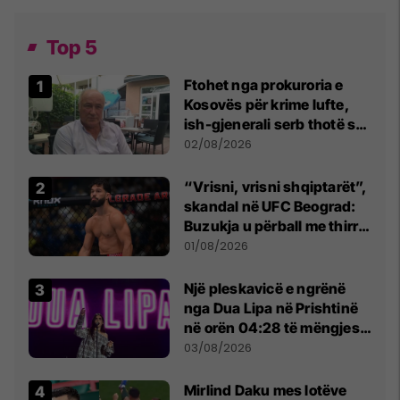
Top 5
Ftohet nga prokuroria e
Kosovës për krime lufte,
ish-gjenerali serb thotë se
dikush e tradhtoi në
02/08/2026
Beograd
“Vrisni, vrisni shqiptarët”,
skandal në UFC Beograd:
Buzukja u përball me thirrje
anti-shqiptare nga
01/08/2026
tribunat
Një pleskavicë e ngrënë
nga Dua Lipa në Prishtinë
në orën 04:28 të mëngjesit
- dhe bota digjitale serbe
03/08/2026
shpall gjendjen e luftës
Mirlind Daku mes lotëve