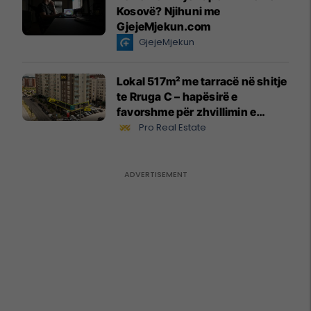
Kosovë? Njihuni me
GjejeMjekun.com
GjejeMjekun
Lokal 517m² me tarracë në shitje
te Rruga C – hapësirë e
favorshme për zhvillimin e
biznesit #15796
Pro Real Estate