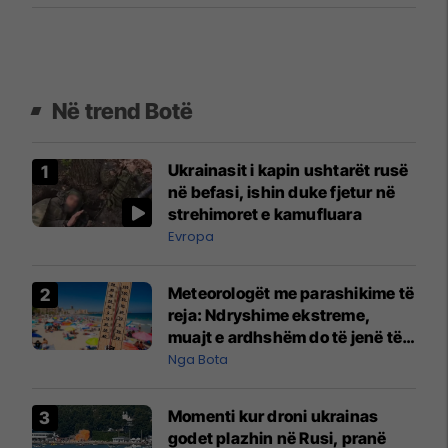
Në trend Botë
Ukrainasit i kapin ushtarët rusë
në befasi, ishin duke fjetur në
strehimoret e kamufluara
Evropa
Meteorologët me parashikime të
reja: Ndryshime ekstreme,
muajt e ardhshëm do të jenë të
pazakontë
Nga Bota
Momenti kur droni ukrainas
godet plazhin në Rusi, pranë