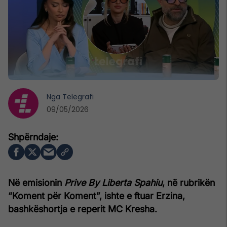
Nga
Telegrafi
09/05/2026
Në emisionin
Prive By Liberta Spahiu
, në rubrikën
“Koment për Koment”, ishte e ftuar Erzina,
bashkëshortja e reperit MC Kresha.