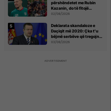
përshëndetet me Rubin
Kazanin, do të fitojë
miliona te Spartak Moska
02/08/2026
​Deklarata skandaloze e
Daçiqit më 2020: Çka t'u
bëjmë serbëve që tregojnë
ku janë varrosur shqiptarët
03/08/2026
në Serbi