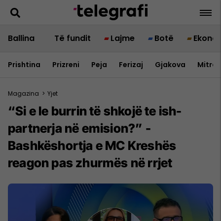
Ballina
Të fundit
Lajme
Botë
Ekono
Prishtina
Prizreni
Peja
Ferizaj
Gjakova
Mitrov
Magazina
>
Yjet
“Si e le burrin të shkojë te ish-
partnerja në emision?” -
Bashkëshortja e MC Kreshës
reagon pas zhurmës në rrjet