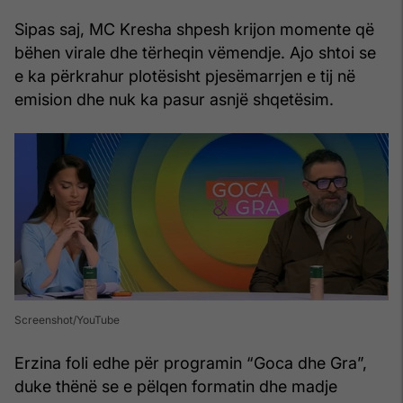
Sipas saj, MC Kresha shpesh krijon momente që
bëhen virale dhe tërheqin vëmendje. Ajo shtoi se
e ka përkrahur plotësisht pjesëmarrjen e tij në
emision dhe nuk ka pasur asnjë shqetësim.
Screenshot/YouTube
Erzina foli edhe për programin “Goca dhe Gra”,
duke thënë se e pëlqen formatin dhe madje