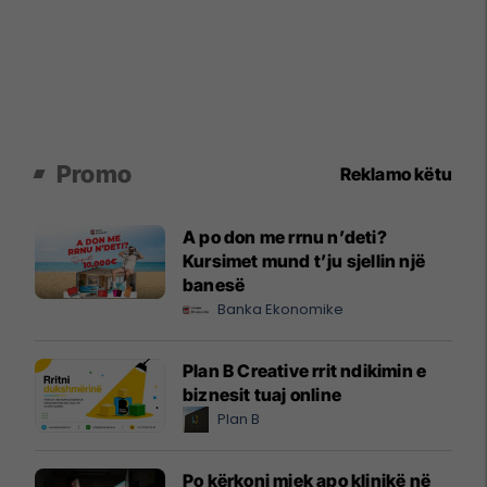
Promo
Reklamo këtu
A po don me rrnu n’deti?
Kursimet mund t’ju sjellin një
banesë
Banka Ekonomike
Plan B Creative rrit ndikimin e
biznesit tuaj online
Plan B
Po kërkoni mjek apo klinikë në