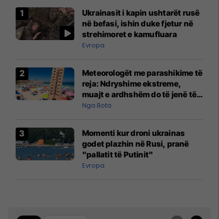
Ukrainasit i kapin ushtarët rusë
në befasi, ishin duke fjetur në
strehimoret e kamufluara
Evropa
Meteorologët me parashikime të
reja: Ndryshime ekstreme,
muajt e ardhshëm do të jenë të
pazakontë
Nga Bota
Momenti kur droni ukrainas
godet plazhin në Rusi, pranë
"pallatit të Putinit"
Evropa