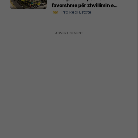
favorshme për zhvillimin e
biznesit #15796
Pro Real Estate