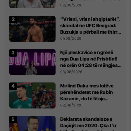
dikush e tradhtoi në
02/08/2026
Beograd
“Vrisni, vrisni shqiptarët”,
skandal në UFC Beograd:
Buzukja u përball me thirrje
anti-shqiptare nga
01/08/2026
tribunat
Një pleskavicë e ngrënë
nga Dua Lipa në Prishtinë
në orën 04:28 të mëngjesit
- dhe bota digjitale serbe
03/08/2026
shpall gjendjen e luftës
Mirlind Daku mes lotëve
përshëndetet me Rubin
Kazanin, do të fitojë
miliona te Spartak Moska
02/08/2026
​Deklarata skandaloze e
Daçiqit më 2020: Çka t'u