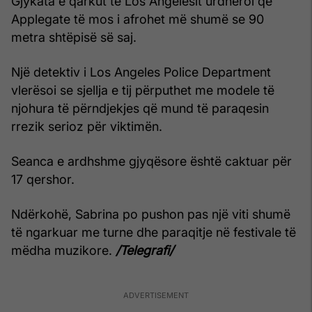
Gjykata e qarkut të Los Angelesit urdhëroi që
Applegate të mos i afrohet më shumë se 90
metra shtëpisë së saj.
Një detektiv i Los Angeles Police Department
vlerësoi se sjellja e tij përputhet me modele të
njohura të përndjekjes që mund të paraqesin
rrezik serioz për viktimën.
Seanca e ardhshme gjyqësore është caktuar për
17 qershor.
Ndërkohë, Sabrina po pushon pas një viti shumë
të ngarkuar me turne dhe paraqitje në festivale të
mëdha muzikore.
/Telegrafi/