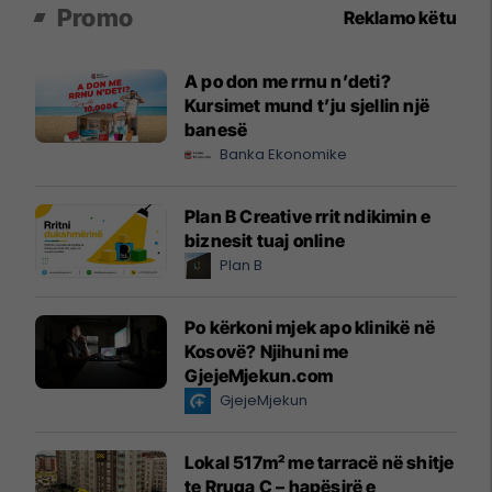
Promo
Reklamo këtu
A po don me rrnu n’deti?
Kursimet mund t’ju sjellin një
banesë
Banka Ekonomike
Plan B Creative rrit ndikimin e
biznesit tuaj online
Plan B
Po kërkoni mjek apo klinikë në
Kosovë? Njihuni me
GjejeMjekun.com
GjejeMjekun
Lokal 517m² me tarracë në shitje
te Rruga C – hapësirë e