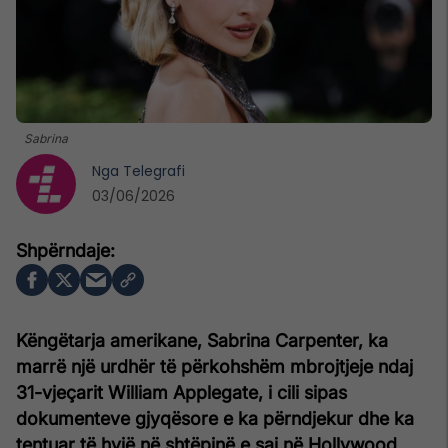
Sabrina
Nga
Telegrafi
03/06/2026
Këngëtarja amerikane, Sabrina Carpenter, ka
marrë një urdhër të përkohshëm mbrojtjeje ndaj
31-vjeçarit William Applegate, i cili sipas
dokumenteve gjyqësore e ka përndjekur dhe ka
tentuar të hyjë në shtëpinë e saj në Hollywood