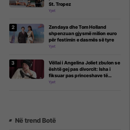
St. Tropez
Yjet
Zendaya dhe Tom Holland
shpenzuan gjysmë milion euro
për festimin e dasmës së tyre
Yjet
Vëllai i Angelina Joliet zbulon se
është gej pas divorcit: Isha i
fiksuar pas princeshave të
Disney-t
Yjet
Në trend Botë