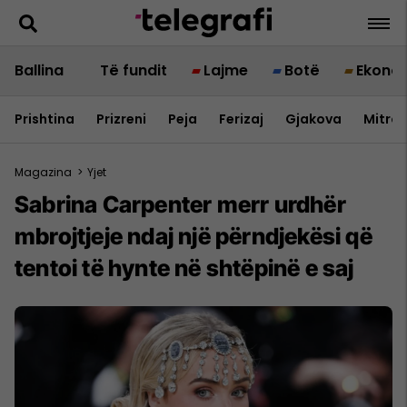
Ballina
Të fundit
Lajme
Botë
Ekono
Prishtina
Prizreni
Peja
Ferizaj
Gjakova
Mitrov
Magazina
>
Yjet
Sabrina Carpenter merr urdhër
mbrojtjeje ndaj një përndjekësi që
tentoi të hynte në shtëpinë e saj