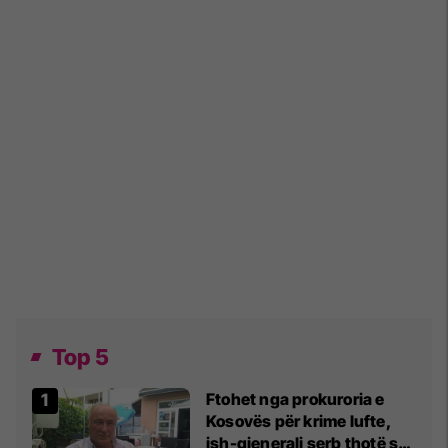
Top 5
Ftohet nga prokuroria e
Kosovës për krime lufte,
ish-gjenerali serb thotë se