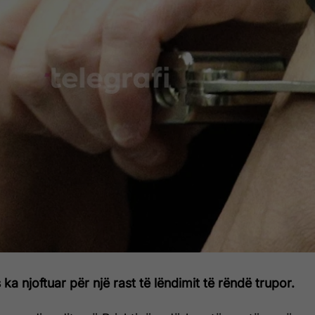
ka njoftuar për një rast të lëndimit të rëndë trupor.