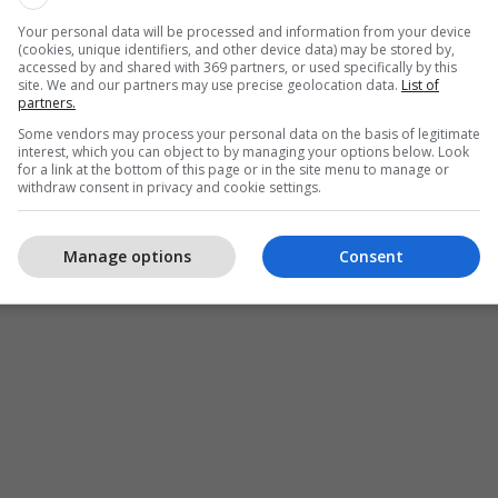
Your personal data will be processed and information from your device
(cookies, unique identifiers, and other device data) may be stored by,
accessed by and shared with 369 partners, or used specifically by this
site. We and our partners may use precise geolocation data.
List of
partners.
Some vendors may process your personal data on the basis of legitimate
interest, which you can object to by managing your options below. Look
for a link at the bottom of this page or in the site menu to manage or
withdraw consent in privacy and cookie settings.
Manage options
Consent