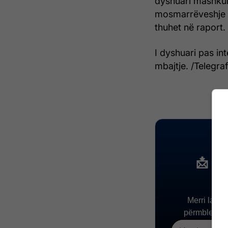
dyshuari mashkull
mosmarrëveshje k
thuhet në raport.
I dyshuari pas in
mbajtje. /Telegraf