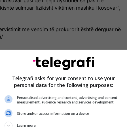
 kosovar pasi që i njëjti dyshohet se pas një
ishte sulmuar fizikisht viktimën mashkull kosovar”,
tervistimit me vendim të prokurorit është dërguar në
i/
Telegrafi asks for your consent to use your
personal data for the following purposes:
Personalised advertising and content, advertising and content
measurement, audience research and services development
Store and/or access information on a device
Learn more