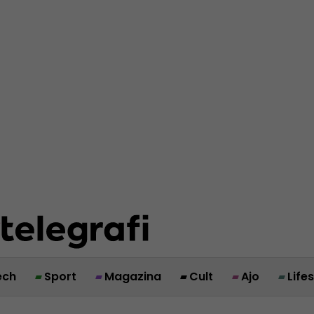
ech
Sport
Magazina
Cult
Ajo
Life