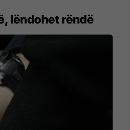
në, lëndohet rëndë