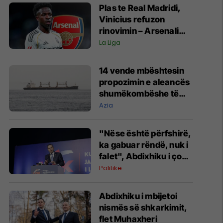
Plas te Real Madridi,
Vinicius refuzon
rinovimin – Arsenali
gati ofertën 140
La Liga
milionëshe
14 vende mbështesin
propozimin e aleancës
shumëkombëshe të
mbrojtjes detare të
Azia
udhëhequr nga Arabia
Saudite
"Nëse është përfshirë,
ka gabuar rëndë, nuk i
falet", Abdixhiku i çon
“selam” Përparim
Politikë
Ramës
Abdixhiku i mbijetoi
nismës së shkarkimit,
flet Muhaxheri