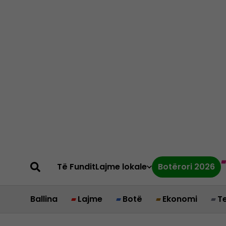
Të Fundit
Lajme lokale
Botërori 2026
Ballina
Lajme
Botë
Ekonomi
T