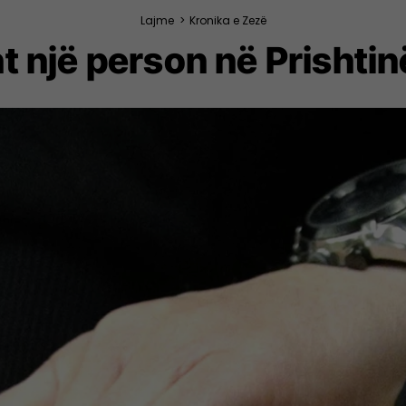
Lajme
>
Kronika e Zezë
t një person në Prishti