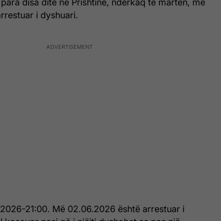
para disa dite në Prishtinë, ndërkaq të martën, më
rrestuar i dyshuari.
5.2026-21:00. Më 02.06.2026 është arrestuar i