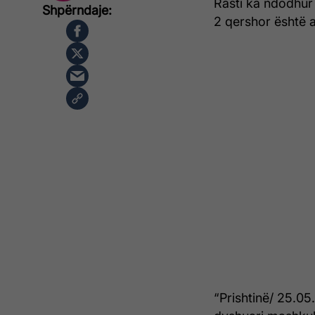
Rasti ka ndodhur 
2 qershor është a
“Prishtinë/ 25.0