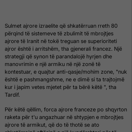
Sulmet ajrore izraelite që shkatërruan rreth 80
përqind të sistemeve të zbulimit të mbrojtjes
ajrore të Iranit në tokë treguan se superioriteti
ajror është i arritshëm, tha gjenerali francez. Një
strategji që synon të parandalojë hyrjen dhe
manovrimin e një armiku në një zonë të
kontestuar, e quajtur anti-qasje/mohim zone, "nuk
është e pashmangshme, ne e dimë si ta trajtojmë
kur i japim vetes mjetet për ta bërë këtë ", tha
Tardif.
Për këtë qëllim, forca ajrore franceze po shqyrton
raketa për t'u angazhuar në shtypjen e mbrojtjes
ajrore të armikut, që do të thotë se ato