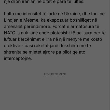
një dron iranian në ditët e para të luftës.
Lufta me intensitet të lartë në Ukrainë, dhe tani në
Lindjen e Mesme, ka ekspozuar boshllëqet në
arsenalet perëndimore. Forcat e armatosura të
NATO-s nuk janë ende plotësisht të pajisura për të
luftuar kërcënimet e lira në një mënyrë me kosto
efektive - pasi raketat janë dukshëm më të
shtrenjta se mjetet ajrore pa pilot që ato
interceptojnë.