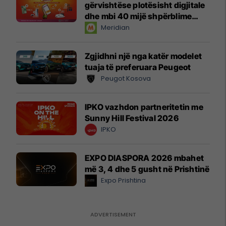
gërvishtëse plotësisht digjitale
dhe mbi 40 mijë shpërblime
instant!
Meridian
Zgjidhni një nga katër modelet
tuaja të preferuara Peugeot
Peugot Kosova
IPKO vazhdon partneritetin me
Sunny Hill Festival 2026
IPKO
EXPO DIASPORA 2026 mbahet
më 3, 4 dhe 5 gusht në Prishtinë
Expo Prishtina