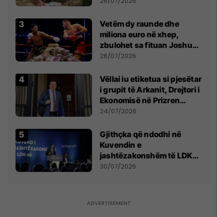
kontroll të madh
26/07/2026
Vetëm dy raunde dhe
miliona euro në xhep,
zbulohet sa fituan Joshua
e Prenga
26/07/2026
Vëllai iu etiketua si pjesëtar
i grupit të Arkanit, Drejtori i
Ekonomisë në Prizren
mohon pretendimet
24/07/2026
Gjithçka që ndodhi në
Kuvendin e
jashtëzakonshëm të LDK-
së
30/07/2026