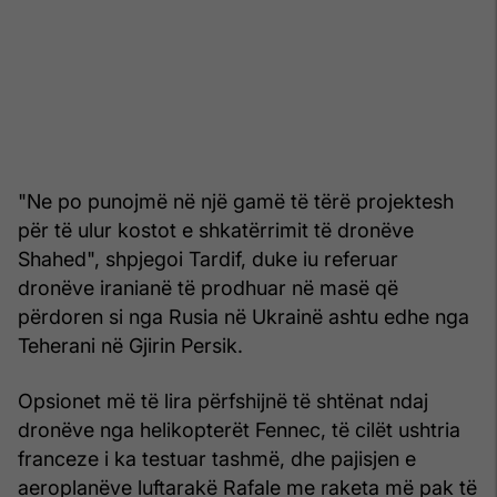
"Ne po punojmë në një gamë të tërë projektesh
për të ulur kostot e shkatërrimit të dronëve
Shahed", shpjegoi Tardif, duke iu referuar
dronëve iranianë të prodhuar në masë që
përdoren si nga Rusia në Ukrainë ashtu edhe nga
Teherani në Gjirin Persik.
Opsionet më të lira përfshijnë të shtënat ndaj
dronëve nga helikopterët Fennec, të cilët ushtria
franceze i ka testuar tashmë, dhe pajisjen e
aeroplanëve luftarakë Rafale me raketa më pak të