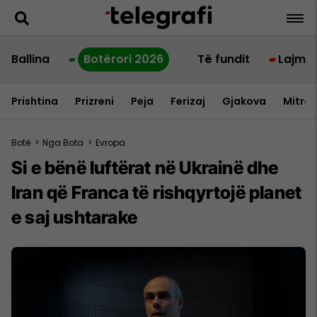
Ballina
Botërori 2026
Të fundit
Lajme
Prishtina
Prizreni
Peja
Ferizaj
Gjakova
Mitrov
Botë
>
Nga Bota
>
Evropa
Si e bënë luftërat në Ukrainë dhe
Iran që Franca të rishqyrtojë planet
e saj ushtarake