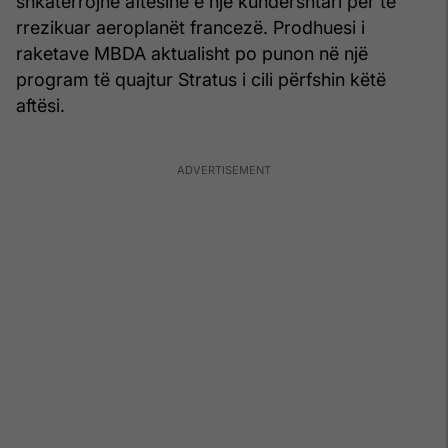
shkatërrojnë aftësinë e një kundërshtari për të
rrezikuar aeroplanët francezë. Prodhuesi i
raketave MBDA aktualisht po punon në një
program të quajtur Stratus i cili përfshin këtë
aftësi.