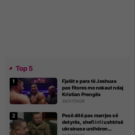
Top 5
Fjalët e para të Joshuas
pas fitores me nokaut ndaj
Kristian Prengës
26/07/2026
Pesë ditë pas marrjes së
detyrës, shefi i ri i ushtrisë
ukrainase urdhëron