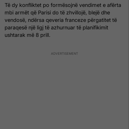
Të dy konfliktet po formësojnë vendimet e afërta
mbi armët që Parisi do të zhvillojë, blejë dhe
vendosë, ndërsa qeveria franceze përgatitet të
paraqesë një ligj të azhurnuar të planifikimit
ushtarak më 8 prill.