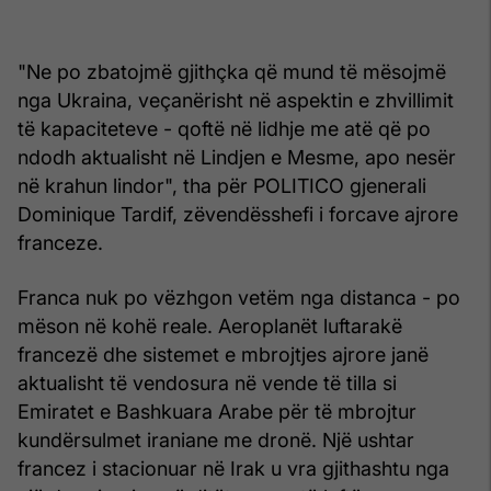
"Ne po zbatojmë gjithçka që mund të mësojmë
nga Ukraina, veçanërisht në aspektin e zhvillimit
të kapaciteteve - qoftë në lidhje me atë që po
ndodh aktualisht në Lindjen e Mesme, apo nesër
në krahun lindor", tha për POLITICO gjenerali
Dominique Tardif, zëvendësshefi i forcave ajrore
franceze.
Franca nuk po vëzhgon vetëm nga distanca - po
mëson në kohë reale. Aeroplanët luftarakë
francezë dhe sistemet e mbrojtjes ajrore janë
aktualisht të vendosura në vende të tilla si
Emiratet e Bashkuara Arabe për të mbrojtur
kundërsulmet iraniane me dronë. Një ushtar
francez i stacionuar në Irak u vra gjithashtu nga