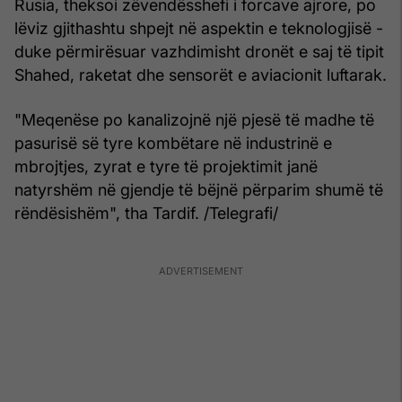
Rusia, theksoi zëvendësshefi i forcave ajrore, po
lëviz gjithashtu shpejt në aspektin e teknologjisë -
duke përmirësuar vazhdimisht dronët e saj të tipit
Shahed, raketat dhe sensorët e aviacionit luftarak.
"Meqenëse po kanalizojnë një pjesë të madhe të
pasurisë së tyre kombëtare në industrinë e
mbrojtjes, zyrat e tyre të projektimit janë
natyrshëm në gjendje të bëjnë përparim shumë të
rëndësishëm", tha Tardif. /Telegrafi/