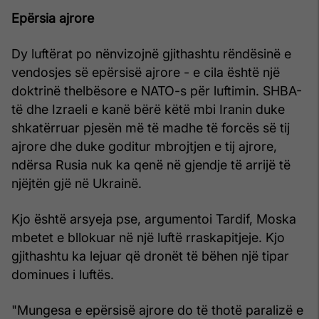
Epërsia ajrore
Dy luftërat po nënvizojnë gjithashtu rëndësinë e
vendosjes së epërsisë ajrore - e cila është një
doktrinë thelbësore e NATO-s për luftimin. SHBA-
të dhe Izraeli e kanë bërë këtë mbi Iranin duke
shkatërruar pjesën më të madhe të forcës së tij
ajrore dhe duke goditur mbrojtjen e tij ajrore,
ndërsa Rusia nuk ka qenë në gjendje të arrijë të
njëjtën gjë në Ukrainë.
Kjo është arsyeja pse, argumentoi Tardif, Moska
mbetet e bllokuar në një luftë rraskapitjeje. Kjo
gjithashtu ka lejuar që dronët të bëhen një tipar
dominues i luftës.
"Mungesa e epërsisë ajrore do të thotë paralizë e