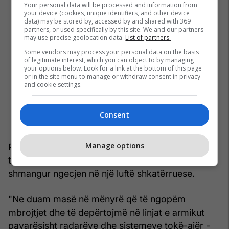
Your personal data will be processed and information from
your device (cookies, unique identifiers, and other device
data) may be stored by, accessed by and shared with 369
partners, or used specifically by this site. We and our partners
may use precise geolocation data.
List of partners.
Some vendors may process your personal data on the basis
of legitimate interest, which you can object to by managing
your options below. Look for a link at the bottom of this page
or in the site menu to manage or withdraw consent in privacy
and cookie settings.
Consent
Manage options
Por forcat ajrore nuk do të braktisin armët me
teknologji të lartë dhe kosto të lartë për të
shmangur ngecjen në një luftë shkatërruese.
"Ne duam masë në mënyrë që të ngopëm
mbrojtjet dhe të depërtojmë në linjat e armikut
pavarësisht radarëve dhe sistemeve tokë-ajër -