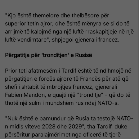
"Kjo është themelore dhe thelbësore për
superioritetin ajror, dhe është mënyra se si do të
arrijmë të kalojmë nga një luftë rraskapitjeje në një
luftë vendimtare", shpjegoi gjenerali francez.
Përgatitja për 'tronditjen' e Rusisë
Prioriteti afatmesëm i Tardif është të ndihmojë në
përgatitjen e forcës ajrore të Francës për atë që
shefi i shtabit të mbrojtjes francez, gjenerali
Fabien Mandon, e quajti një "tronditje" - që do të
thotë një sulm i mundshëm rus ndaj NATO-s.
"Nuk është e pamundur që Rusia ta testojë NATO-
n midis viteve 2028 dhe 2029", tha Tardif, duke
përsëritur paralajmërimet nga oficerë të tjerë