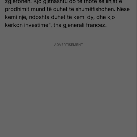
zgjerohen. Kjo gjithashtu do të thotë se linjat e
prodhimit mund të duhet të shumëfishohen. Nëse
kemi një, ndoshta duhet të kemi dy, dhe kjo
kërkon investime", tha gjenerali francez.