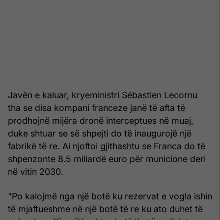
Javën e kaluar, kryeministri Sébastien Lecornu
tha se disa kompani franceze janë të afta të
prodhojnë mijëra dronë interceptues në muaj,
duke shtuar se së shpejti do të inaugurojë një
fabrikë të re. Ai njoftoi gjithashtu se Franca do të
shpenzonte 8.5 miliardë euro për municione deri
në vitin 2030.
"Po kalojmë nga një botë ku rezervat e vogla ishin
të mjaftueshme në një botë të re ku ato duhet të