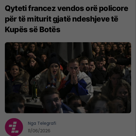
Qyteti francez vendos orë policore
për të miturit gjatë ndeshjeve të
Kupës së Botës
Nga
Telegrafi
11/06/2026