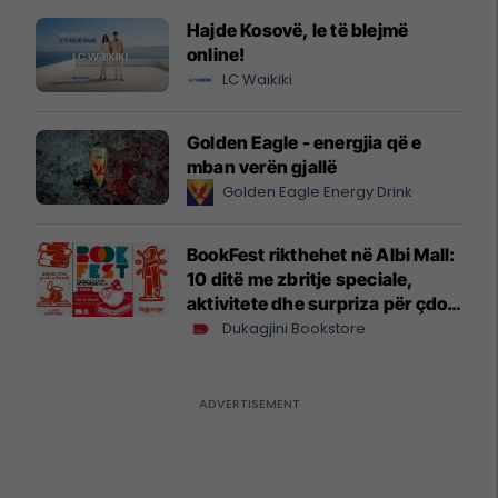
Hajde Kosovë, le të blejmë
online!
LC Waikiki
Golden Eagle - energjia që e
mban verën gjallë
Golden Eagle Energy Drink
BookFest rikthehet në Albi Mall:
10 ditë me zbritje speciale,
aktivitete dhe surpriza për çdo
lexues
Dukagjini Bookstore