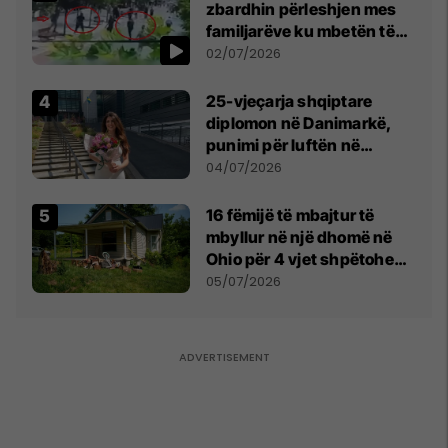
zbardhin përleshjen mes
familjarëve ku mbetën të
plagosur katër persona
02/07/2026
25-vjeçarja shqiptare
diplomon në Danimarkë,
punimi për luftën në
Kosovë vlerësohet me
04/07/2026
notën më të lartë
16 fëmijë të mbajtur të
mbyllur në një dhomë në
Ohio për 4 vjet shpëtohen -
tani ata i pret një sfidë e
05/07/2026
madhe