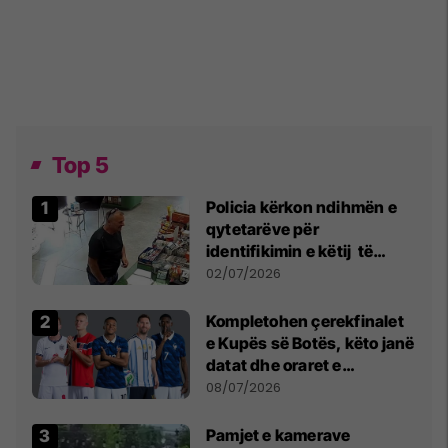
Top 5
Policia kërkon ndihmën e
qytetarëve për
identifikimin e këtij të
dyshuari
02/07/2026
Kompletohen çerekfinalet
e Kupës së Botës, këto janë
datat dhe oraret e
ndeshjeve
08/07/2026
Pamjet e kamerave