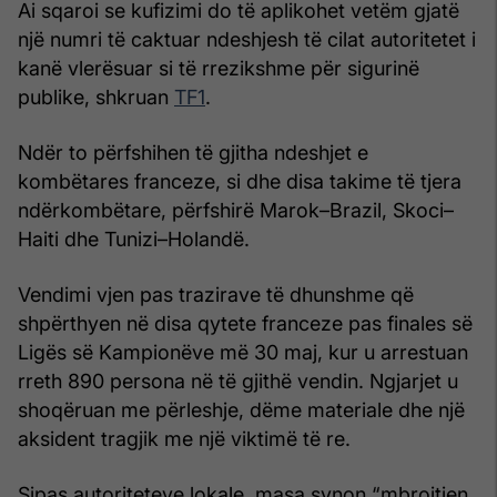
Ai sqaroi se kufizimi do të aplikohet vetëm gjatë
një numri të caktuar ndeshjesh të cilat autoritetet i
kanë vlerësuar si të rrezikshme për sigurinë
publike, shkruan
TF1
.
Ndër to përfshihen të gjitha ndeshjet e
kombëtares franceze, si dhe disa takime të tjera
ndërkombëtare, përfshirë Marok–Brazil, Skoci–
Haiti dhe Tunizi–Holandë.
Vendimi vjen pas trazirave të dhunshme që
shpërthyen në disa qytete franceze pas finales së
Ligës së Kampionëve më 30 maj, kur u arrestuan
rreth 890 persona në të gjithë vendin. Ngjarjet u
shoqëruan me përleshje, dëme materiale dhe një
aksident tragjik me një viktimë të re.
Sipas autoriteteve lokale, masa synon “mbrojtjen