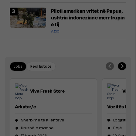
Piloti amerikan vritet në Papua,
ushtria indoneziane merr trupin
e tij
Azia
Jobs
Real Estate
Viva Fresh Store
Viva F
Arkatar/e
Vozitës B
Shërbime te Klientëve
Logjistikë
Krushë e madhe
Pejë
17 Korrik 2026
12 Korrik 20