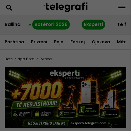
Ballina
Botërori 2026
Eksperti
Të fu
Prishtina
Prizreni
Peja
Ferizaj
Gjakova
Mitrov
Botë
>
Nga Bota
>
Evropa