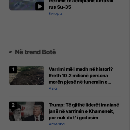
rrëzimit të aeroplanit luftarak
rus Su-35
Evropa
Në trend Botë
Varrimi më i madh në histori?
Rreth 10.2 milionë persona
morën pjesë në funeralin e
liderit të Iranit në 1989
Azia
Trump: Të gjithë liderët iranianë
janë në varrimin e Khameneit,
por nuk do t’i godasim
Amerika