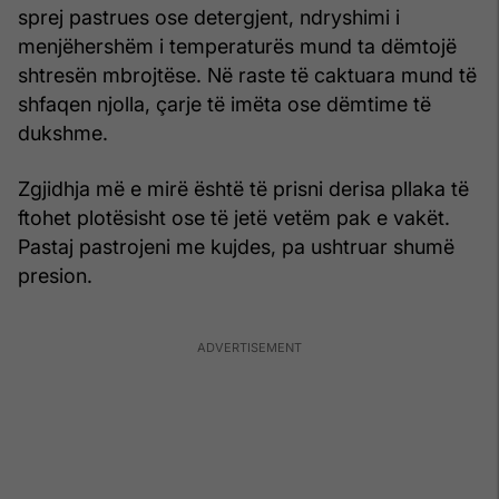
sprej pastrues ose detergjent, ndryshimi i
menjëhershëm i temperaturës mund ta dëmtojë
shtresën mbrojtëse. Në raste të caktuara mund të
shfaqen njolla, çarje të imëta ose dëmtime të
dukshme.
Zgjidhja më e mirë është të prisni derisa pllaka të
ftohet plotësisht ose të jetë vetëm pak e vakët.
Pastaj pastrojeni me kujdes, pa ushtruar shumë
presion.