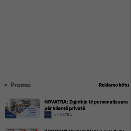
Promo
Reklamo këtu
NOVATRA: Zgjidhje të personalizuara
për klientë privatë
NOVATRA