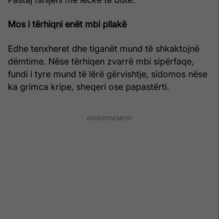
Mos i tërhiqni enët mbi pllakë
Edhe tenxheret dhe tiganët mund të shkaktojnë
dëmtime. Nëse tërhiqen zvarrë mbi sipërfaqe,
fundi i tyre mund të lërë gërvishtje, sidomos nëse
ka grimca kripe, sheqeri ose papastërti.