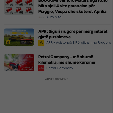
BOOOOM! Ventoro Motors nga Auto
Mita sjell 4 vite garancion për
Piaggio, Vespa dhe skuterët Aprilia
Auto Mita
APR: Siguri rrugore për mërgimtarët
gjatë pushimeve
APR - Asistencë E Përgjithshme Rrugore
Petrol Company – më shumë
kilometra, më shumë kursime
Petrol Company