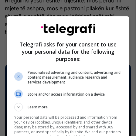
Rregulli kryesor është i thjeshtë: mos përdorni
mjete të ashpra, mos e pastroni pllakën kur është
shumë e nxehtë dhe mos i tërhiqni enët mbi
sipërfaqe. Me pak kujdes, pllaka induktive mund
ta ruajë shkëlqimin për shumë vite.
/Telegrafi/
Telegrafi asks for your consent to use
your personal data for the following
purposes:
Personalised advertising and content, advertising and
content measurement, audience research and
services development
Store and/or access information on a device
Learn more
Your personal data will be processed and information from
your device (cookies, unique identifiers, and other device
data) may be stored by, accessed by and shared with 369
partners, or used specifically by this site. We and our partners