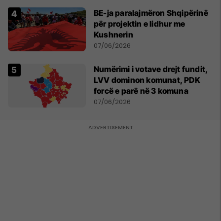
BE-ja paralajmëron Shqipërinë
për projektin e lidhur me
Kushnerin
07/06/2026
Numërimi i votave drejt fundit,
LVV dominon komunat, PDK
forcë e parë në 3 komuna
07/06/2026