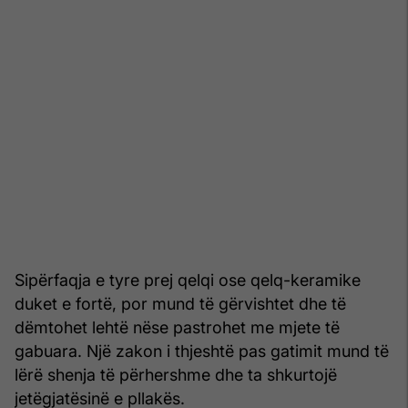
Sipërfaqja e tyre prej qelqi ose qelq-keramike
duket e fortë, por mund të gërvishtet dhe të
dëmtohet lehtë nëse pastrohet me mjete të
gabuara. Një zakon i thjeshtë pas gatimit mund të
lërë shenja të përhershme dhe ta shkurtojë
jetëgjatësinë e pllakës.