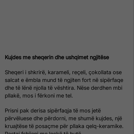
Kujdes me sheqerin dhe ushqimet ngjitëse
Sheqeri i shkrirë, karameli, reçeli, çokollata ose
salcat e ëmbla mund të ngjiten fort në sipërfaqe
dhe të lënë njolla të vështira. Nëse derdhen mbi
pllakë, mos i fërkoni me tel.
Prisni pak derisa sipërfaqja të mos jetë
përvëluese dhe përdorni, me shumë kujdes, një
kruajtëse të posaçme për pllaka qelq-keramike.
Pastaj fshijeni me leckë të butë.