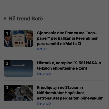
Në trend Botë
Gjermania dhe Franca me “non-
paper” për Ballkanin Perëndimor
para samitit në Mal të Zi
Mali i Zi
Historike, aeroplani X-59 i NASA-s
tejkalon shpejtësinë e zërit
Shkencë
Rrjedhje ajri në Stacionin
Ndërkombëtar Hapësinor,
astronautët përgatiten për evakuim
Shkencë