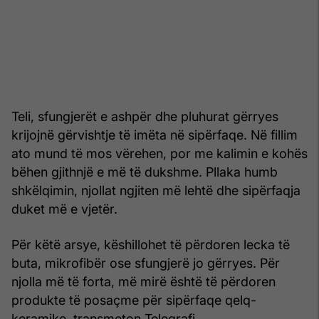
Teli, sfungjerët e ashpër dhe pluhurat gërryes
krijojnë gërvishtje të imëta në sipërfaqe. Në fillim
ato mund të mos vërehen, por me kalimin e kohës
bëhen gjithnjë e më të dukshme. Pllaka humb
shkëlqimin, njollat ngjiten më lehtë dhe sipërfaqja
duket më e vjetër.
Për këtë arsye, këshillohet të përdoren lecka të
buta, mikrofibër ose sfungjerë jo gërryes. Për
njolla më të forta, më mirë është të përdoren
produkte të posaçme për sipërfaqe qelq-
keramike, transmeton Telegrafi.