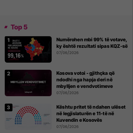
Top 5
Numërohen mbi 99% të votave,
ky është rezultati sipas KQZ-së
07/06/2026
Kosova votoi - gjithçka që
ndodhi nga hapja deri në
mbylljen e vendvotimeve
07/06/2026
Kështu pritet të ndahen ulëset
në legjislaturën e 11-të në
Kuvendin e Kosovës
07/06/2026