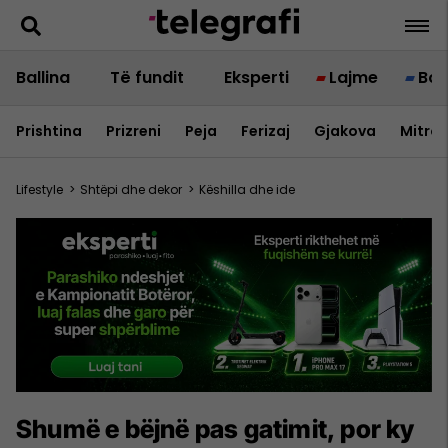
Ballina
Të fundit
Eksperti
Lajme
Bot
Prishtina
Prizreni
Peja
Ferizaj
Gjakova
Mitrov
Lifestyle
>
Shtëpi dhe dekor
>
Këshilla dhe ide
Shumë e bëjnë pas gatimit, por ky