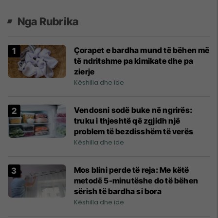
Nga Rubrika
Çorapet e bardha mund të bëhen më
të ndritshme pa kimikate dhe pa
zierje
Këshilla dhe ide
Vendosni sodë buke në ngrirës:
truku i thjeshtë që zgjidh një
problem të bezdisshëm të verës
Këshilla dhe ide
Mos blini perde të reja: Me këtë
metodë 5-minutëshe do të bëhen
sërish të bardha si bora
Këshilla dhe ide