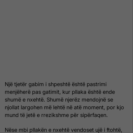
Një tjetër gabim i shpeshtë është pastrimi
menjëherë pas gatimit, kur pllaka është ende
shumë e nxehtë. Shumë njerëz mendojnë se
njollat largohen më lehtë në atë moment, por kjo
mund të jetë e rrezikshme për sipërfaqen.
Nëse mbi pllakën e nxehtë vendoset ujë i ftohtë,