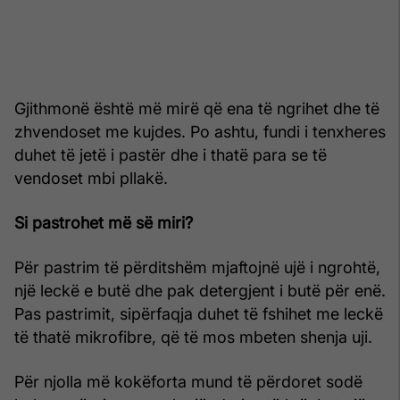
Gjithmonë është më mirë që ena të ngrihet dhe të
zhvendoset me kujdes. Po ashtu, fundi i tenxheres
duhet të jetë i pastër dhe i thatë para se të
vendoset mbi pllakë.
Si pastrohet më së miri?
Për pastrim të përditshëm mjaftojnë ujë i ngrohtë,
një leckë e butë dhe pak detergjent i butë për enë.
Pas pastrimit, sipërfaqja duhet të fshihet me leckë
të thatë mikrofibre, që të mos mbeten shenja uji.
Për njolla më kokëforta mund të përdoret sodë