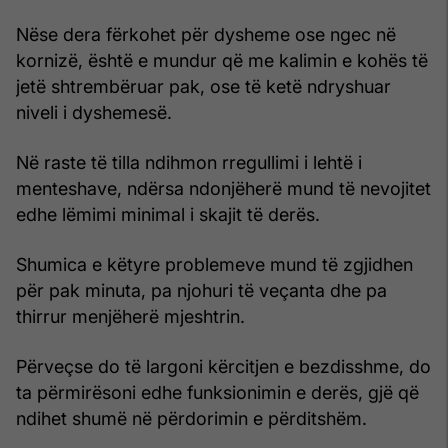
Nëse dera fërkohet për dysheme ose ngec në
kornizë, është e mundur që me kalimin e kohës të
jetë shtrembëruar pak, ose të ketë ndryshuar
niveli i dyshemesë.
Në raste të tilla ndihmon rregullimi i lehtë i
menteshave, ndërsa ndonjëherë mund të nevojitet
edhe lëmimi minimal i skajit të derës.
Shumica e këtyre problemeve mund të zgjidhen
për pak minuta, pa njohuri të veçanta dhe pa
thirrur menjëherë mjeshtrin.
Përveçse do të largoni kërcitjen e bezdisshme, do
ta përmirësoni edhe funksionimin e derës, gjë që
ndihet shumë në përdorimin e përditshëm.