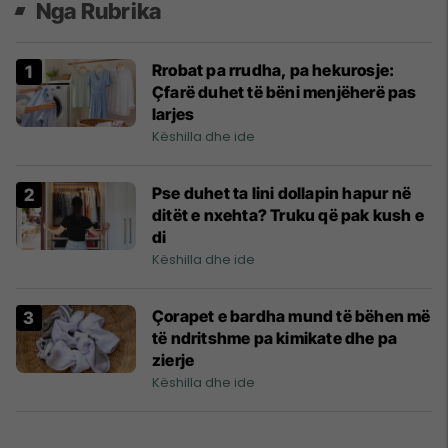
Nga Rubrika
Rrobat pa rrudha, pa hekurosje:
Çfarë duhet të bëni menjëherë pas
larjes
Këshilla dhe ide
Pse duhet ta lini dollapin hapur në
ditët e nxehta? Truku që pak kush e
di
Këshilla dhe ide
Çorapet e bardha mund të bëhen më
të ndritshme pa kimikate dhe pa
zierje
Këshilla dhe ide