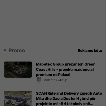
Promo
Reklamo këtu
Mabetex Group prezanton Green
Coast Hills - projekti rezidencial
premium në Palasë
Mabetex Group
SCAN Ride and Delivery zgjedh Auto
Mita dhe Dacia Duster Hybrid për
projektin më të ri të taksive në