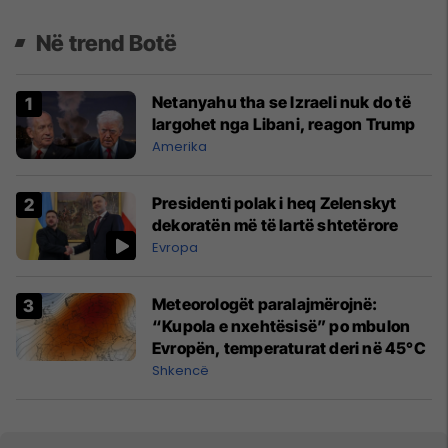
Në trend Botë
Netanyahu tha se Izraeli nuk do të
largohet nga Libani, reagon Trump
Amerika
Presidenti polak i heq Zelenskyt
dekoratën më të lartë shtetërore
Evropa
Meteorologët paralajmërojnë:
“Kupola e nxehtësisë” po mbulon
Evropën, temperaturat deri në 45°C
Shkencë