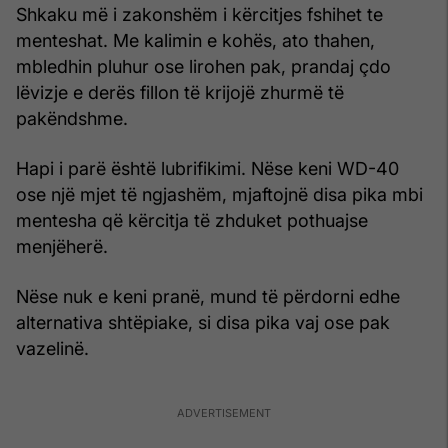
Shkaku më i zakonshëm i kërcitjes fshihet te
menteshat. Me kalimin e kohës, ato thahen,
mbledhin pluhur ose lirohen pak, prandaj çdo
lëvizje e derës fillon të krijojë zhurmë të
pakëndshme.
Hapi i parë është lubrifikimi. Nëse keni WD-40
ose një mjet të ngjashëm, mjaftojnë disa pika mbi
mentesha që kërcitja të zhduket pothuajse
menjëherë.
Nëse nuk e keni pranë, mund të përdorni edhe
alternativa shtëpiake, si disa pika vaj ose pak
vazelinë.