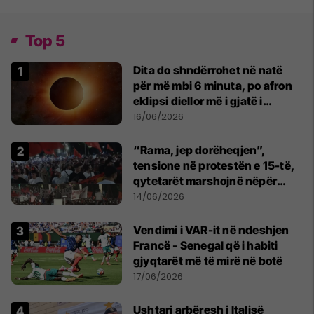
Top 5
Dita do shndërrohet në natë
për më mbi 6 minuta, po afron
eklipsi diellor më i gjatë i
shekullit të 21-të
16/06/2026
“Rama, jep dorëheqjen”,
tensione në protestën e 15-të,
qytetarët marshojnë nëpër
kryeqytet
14/06/2026
Vendimi i VAR-it në ndeshjen
Francë - Senegal që i habiti
gjyqtarët më të mirë në botë
17/06/2026
Ushtari arbëresh i Italisë