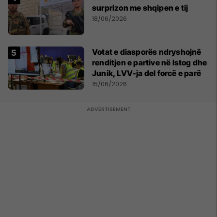
surprizon me shqipen e tij
18/06/2026
Votat e diasporës ndryshojnë
renditjen e partive në Istog dhe
Junik, LVV-ja del forcë e parë
15/06/2026