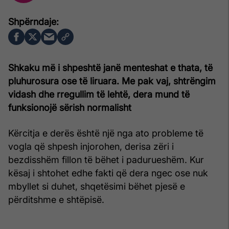
Shkaku më i shpeshtë janë menteshat e thata, të
pluhurosura ose të liruara. Me pak vaj, shtrëngim
vidash dhe rregullim të lehtë, dera mund të
funksionojë sërish normalisht
Kërcitja e derës është një nga ato probleme të
vogla që shpesh injorohen, derisa zëri i
bezdisshëm fillon të bëhet i padurueshëm. Kur
kësaj i shtohet edhe fakti që dera ngec ose nuk
mbyllet si duhet, shqetësimi bëhet pjesë e
përditshme e shtëpisë.