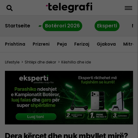
Startseite
Botërori 2026
Eksperti
Ne
Prishtina
Prizreni
Peja
Ferizaj
Gjakova
Mitrov
Lifestyle
>
Shtëpi dhe dekor
>
Këshilla dhe ide
Dera kërcet dhe nuk mbyllet mirë?