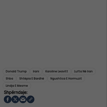
Donald Trump
Irani
Karoline Leavitt
Lufta Në Iran
Shba
Shtëpia E Bardhë
Ngushtica E Hormuzit
Lindja E Mesme