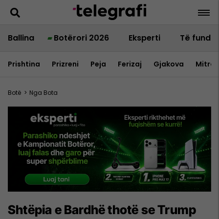
Ballina
Botërori 2026
Eksperti
Të fundit
Prishtina
Prizreni
Peja
Ferizaj
Gjakova
Mitrov
Botë
>
Nga Bota
Shtëpia e Bardhë thotë se Trump