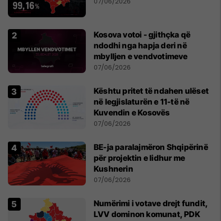
07/06/2026
Kosova votoi - gjithçka që
ndodhi nga hapja deri në
mbylljen e vendvotimeve
07/06/2026
Kështu pritet të ndahen ulëset
në legjislaturën e 11-të në
Kuvendin e Kosovës
07/06/2026
BE-ja paralajmëron Shqipërinë
për projektin e lidhur me
Kushnerin
07/06/2026
Numërimi i votave drejt fundit,
LVV dominon komunat, PDK