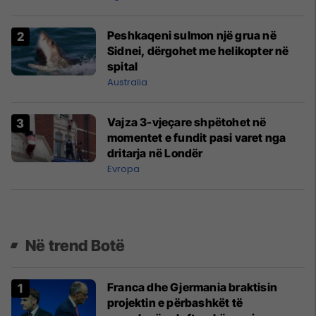
Peshkaqeni sulmon një grua në
Sidnei, dërgohet me helikopter në
spital
Australia
Vajza 3-vjeçare shpëtohet në
momentet e fundit pasi varet nga
dritarja në Londër
Evropa
Në trend Botë
Franca dhe Gjermania braktisin
projektin e përbashkët të