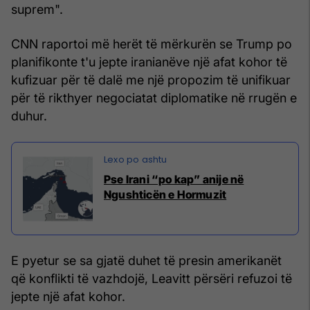
suprem".
CNN raportoi më herët të mërkurën se Trump po
planifikonte t'u jepte iranianëve një afat kohor të
kufizuar për të dalë me një propozim të unifikuar
për të rikthyer negociatat diplomatike në rrugën e
duhur.
Pse Irani “po kap” anije në
Ngushticën e Hormuzit
E pyetur se sa gjatë duhet të presin amerikanët
që konflikti të vazhdojë, Leavitt përsëri refuzoi të
jepte një afat kohor.