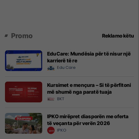
Promo
Reklamo këtu
EduCare: Mundësia për të nisur një
karrierë të re
Edu Care
Kursimet e mençura – Si të përfitoni
më shumë nga paratë tuaja
BKT
IPKO mirëpret diasporën me oferta
të veçanta për verën 2026
IPKO