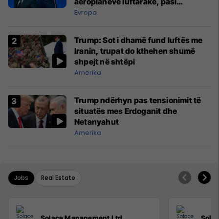
aeroplanëve luftarakë, pasi
kompanitë nuk arrijnë marrëveshje
Evropa
Trump: Sot i dhamë fund luftës me
Iranin, trupat do kthehen shumë
shpejt në shtëpi
Amerika
Trump ndërhyn pas tensionimit të
situatës mes Erdoganit dhe
Netanyahut
Amerika
Jobs
Real Estate
Solace Management Ltd
Sola