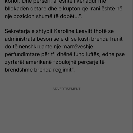
kohor. Dhe përsëri, ai është i kënaqur me
bllokadën detare dhe e kupton që Irani është në
një pozicion shumë të dobët...”.
Sekretarja e shtypit Karoline Leavitt thotë se
administrata beson se e di se kush brenda Iranit
do të nënshkruante një marrëveshje
përfundimtare për t'i dhënë fund luftës, edhe pse
zyrtarët amerikanë “zbulojnë përçarje të
brendshme brenda regjimit”.