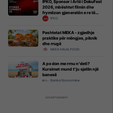
IPKO, Sponsor i Artë i DokuFest
2026, mbështet filmin dhe
frymëzon gjeneratën e re të
krijuesve
IPKO
Pashtetat MEKA - zgjedhje
praktike për mëngjes, piknik
dhe rrugë
MEKA HALAL FOOD
A po don me rrnu n’deti?
Kursimet mund t’ju sjellin një
banesë
Banka Ekonomike