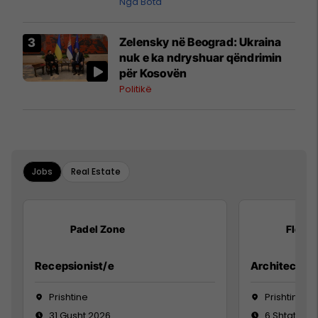
pazakontë
Nga Bota
Zelensky në Beograd: Ukraina
nuk e ka ndryshuar qëndrimin
për Kosovën
Politikë
Jobs
Real Estate
Padel Zone
Flex B
Recepsionist/e
Architect
Prishtine
Prishtinë
31 Gusht 2026
6 Shtator 2