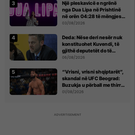
Një pleskavicë e ngrënë
nga Dua Lipa në Prishtinë
në orën 04:28 të mëngjesit
- dhe bota digjitale serbe
03/08/2026
shpall gjendjen e luftës
Deda: Nëse deri nesër nuk
konstituohet Kuvendi, të
gjithë deputetët do të
bëjnë shkelje të rëndë
06/08/2026
kushtetuese
“Vrisni, vrisni shqiptarët”,
skandal në UFC Beograd:
Buzukja u përball me thirrje
anti-shqiptare nga
01/08/2026
tribunat