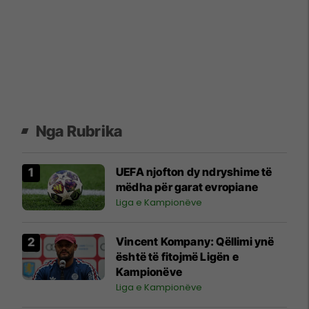
Nga Rubrika
UEFA njofton dy ndryshime të
mëdha për garat evropiane
Liga e Kampionëve
Vincent Kompany: Qëllimi ynë
është të fitojmë Ligën e
Kampionëve
Liga e Kampionëve