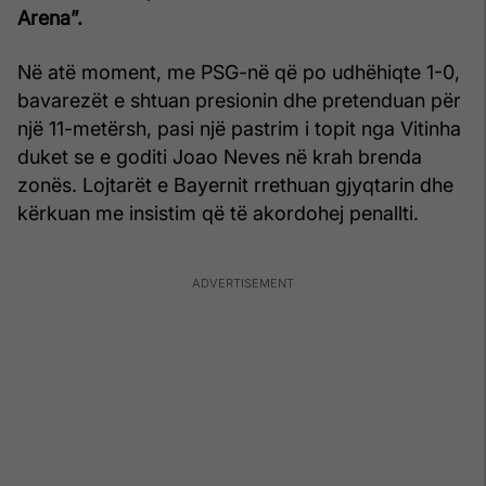
Arena”.
Në atë moment, me PSG-në që po udhëhiqte 1-0,
bavarezët e shtuan presionin dhe pretenduan për
një 11-metërsh, pasi një pastrim i topit nga Vitinha
duket se e goditi Joao Neves në krah brenda
zonës. Lojtarët e Bayernit rrethuan gjyqtarin dhe
kërkuan me insistim që të akordohej penallti.