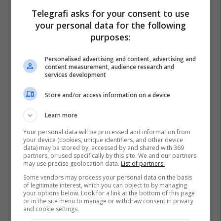
Liga E Kampionëve
Telegrafi asks for your consent to use
your personal data for the following
purposes:
Personalised advertising and content, advertising and
content measurement, audience research and
services development
Store and/or access information on a device
Learn more
Your personal data will be processed and information from
your device (cookies, unique identifiers, and other device
data) may be stored by, accessed by and shared with 369
partners, or used specifically by this site. We and our partners
may use precise geolocation data.
List of partners.
Some vendors may process your personal data on the basis
of legitimate interest, which you can object to by managing
your options below. Look for a link at the bottom of this page
or in the site menu to manage or withdraw consent in privacy
and cookie settings.