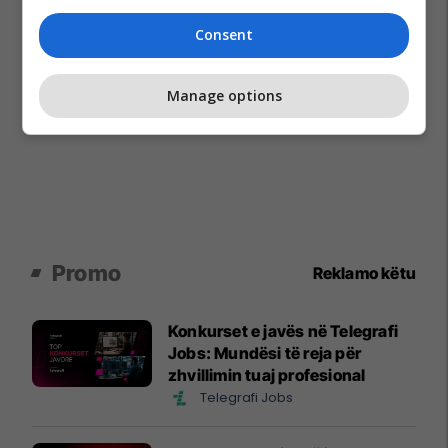
Consent
Manage options
Promo
Reklamo këtu
Konkurset e javës në Telegrafi
Jobs: Mundësi të reja për
zhvillimin tuaj profesional
Telegrafi Jobs