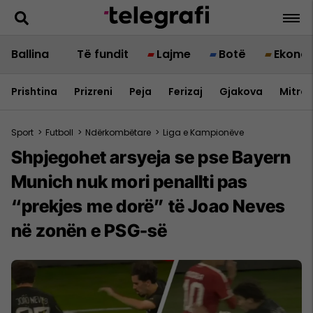
Ballina
Të fundit
Lajme
Botë
Ekono
Prishtina
Prizreni
Peja
Ferizaj
Gjakova
Mitrov
Sport
>
Futboll
>
Ndërkombëtare
>
Liga e Kampionëve
Shpjegohet arsyeja se pse Bayern
Munich nuk mori penallti pas
“prekjes me dorë” të Joao Neves
në zonën e PSG-së