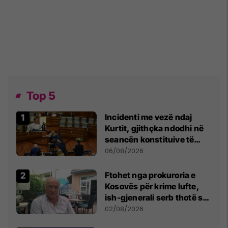
Top 5
Incidenti me vezë ndaj
Kurtit, gjithçka ndodhi në
seancën konstituive të
Kuvendit
06/08/2026
Ftohet nga prokuroria e
Kosovës për krime lufte,
ish-gjenerali serb thotë se
dikush e tradhtoi në
02/08/2026
Beograd