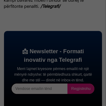
kampi bavarez mbeti i bindur se duhej të
përfitonte penallti.
/Telegrafi/