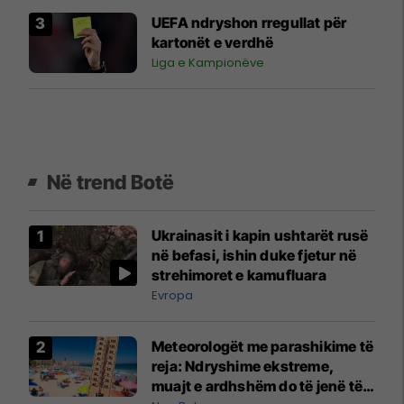
UEFA ndryshon rregullat për
kartonët e verdhë
Liga e Kampionëve
Në trend Botë
Ukrainasit i kapin ushtarët rusë
në befasi, ishin duke fjetur në
strehimoret e kamufluara
Evropa
Meteorologët me parashikime të
reja: Ndryshime ekstreme,
muajt e ardhshëm do të jenë të