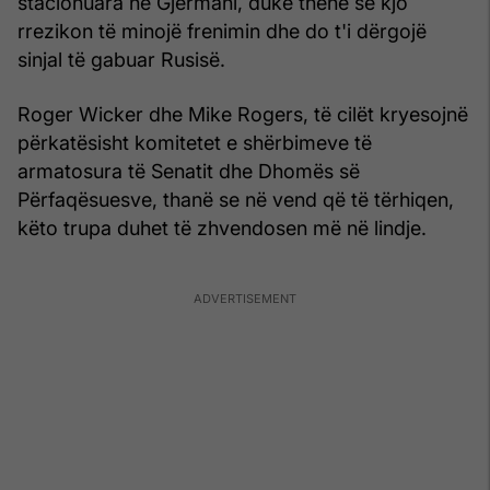
stacionuara në Gjermani, duke thënë se kjo
rrezikon të minojë frenimin dhe do t'i dërgojë
sinjal të gabuar Rusisë.
Roger Wicker dhe Mike Rogers, të cilët kryesojnë
përkatësisht komitetet e shërbimeve të
armatosura të Senatit dhe Dhomës së
Përfaqësuesve, thanë se në vend që të tërhiqen,
këto trupa duhet të zhvendosen më në lindje.