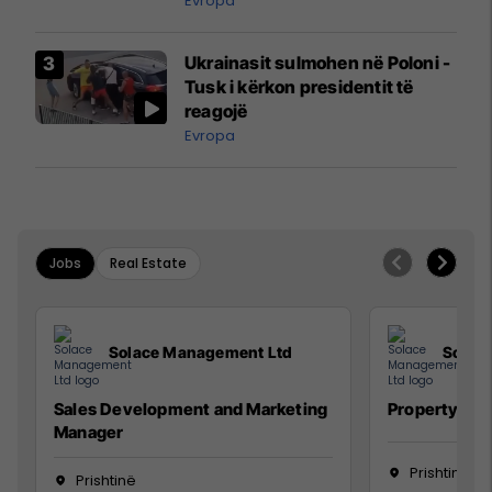
Evropa
interceptuar fluturaken e Qatar
Airways që po shkonte drejt
Ukrainasit sulmohen në Poloni -
Mançesterit
Tusk i kërkon presidentit të
reagojë
Evropa
Jobs
Real Estate
Solace Management Ltd
Solac
Sales Development and Marketing
Property Ma
Manager
Prishtinë
Prishtinë