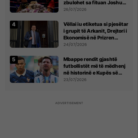
zbulohet sa fituan Joshua
e Prenga
26/07/2026
Vëllai iu etiketua si pjesëtar
i grupit të Arkanit, Drejtori i
Ekonomisë në Prizren
mohon pretendimet
24/07/2026
Mbappe rendit gjashtë
futbollistët më të mëdhenj
në historinë e Kupës së
Botës, Messi mbetet i dyti
23/07/2026