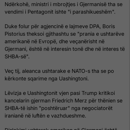
Ndërkohë, ministri i mbrojtjes i Gjermanisë tha se
vendimi i Pentagonit ishte "i parashikueshëm".
Duke folur për agjencinë e lajmeve DPA, Boris
Pistorius theksoi gjithashtu se "prania e ushtarëve
amerikanë në Evropë, dhe veçanërisht në
Gjermani, është në interesin tonë dhe në interes të
SHBA-së".
Veç tij, aleanca ushtarake e NATO-s tha se po
kërkonte sqarime nga Uashingtoni.
Lëvizja e Uashingtonit vjen pasi Trump kritikoi
kancelarin gjerman Friedrich Merz për thënien se
SHBA-të ishin "poshtëruar" nga negociatorët
iranianë në luftën e vazhdueshme.