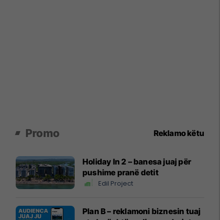
Promo
Reklamo këtu
Holiday In 2 – banesa juaj për
pushime pranë detit
Edil Project
Plan B – reklamoni biznesin tuaj