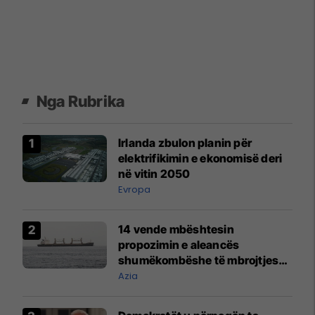
Nga Rubrika
Irlanda zbulon planin për
elektrifikimin e ekonomisë deri
në vitin 2050
Evropa
14 vende mbështesin
propozimin e aleancës
shumëkombëshe të mbrojtjes
detare të udhëhequr nga Arabia
Azia
Saudite