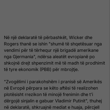
Në një deklaratë të përbashkët, Wicker dhe
Rogers thanë se ishin "shumë të shqetësuar nga
vendimi për të tërhequr një brigadë amerikane
nga Gjermania", ndërsa aleatët evropianë po
shkojnë drejt shpenzimit më të madh të prodhimit
të tyre ekonomik (PBB) për mbrojtje.
"Zvogëlimi i parakohshëm i pranisë së Amerikës
në Evropë përpara se këto aftësi të realizohen
plotësisht rrezikon të minojë frenimin dhe t'i
dërgojë sinjalin e gabuar Vladimir Putinit", thuhej
në deklaratë, shkruajnë mediat e huaja, përcjell