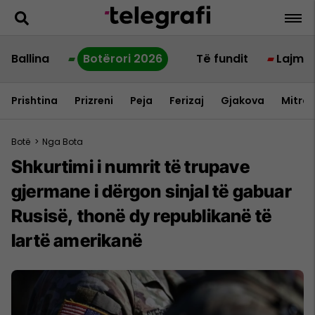
Ballina
Botërori 2026
Të fundit
Lajme
Prishtina
Prizreni
Peja
Ferizaj
Gjakova
Mitrov
Botë
>
Nga Bota
Shkurtimi i numrit të trupave
gjermane i dërgon sinjal të gabuar
Rusisë, thonë dy republikanë të
lartë amerikanë