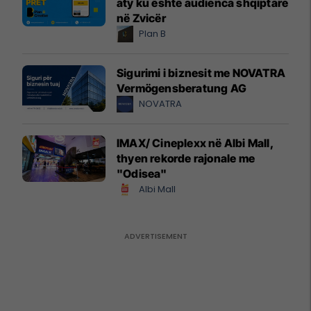
aty ku është audienca shqiptare
në Zvicër
Plan B
Sigurimi i biznesit me NOVATRA
Vermögensberatung AG
NOVATRA
IMAX/ Cineplexx në Albi Mall,
thyen rekorde rajonale me
"Odisea"
Albi Mall