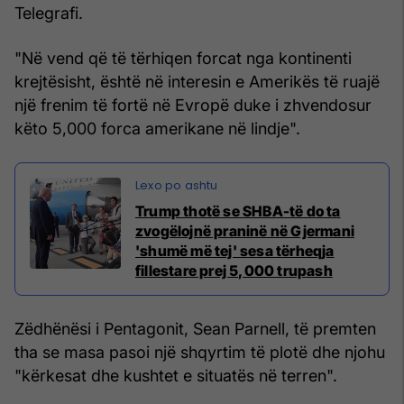
Telegrafi.
"Në vend që të tërhiqen forcat nga kontinenti
krejtësisht, është në interesin e Amerikës të ruajë
një frenim të fortë në Evropë duke i zhvendosur
këto 5,000 forca amerikane në lindje".
Trump thotë se SHBA-të do ta
zvogëlojnë praninë në Gjermani
'shumë më tej' sesa tërheqja
fillestare prej 5,000 trupash
Zëdhënësi i Pentagonit, Sean Parnell, të premten
tha se masa pasoi një shqyrtim të plotë dhe njohu
"kërkesat dhe kushtet e situatës në terren".