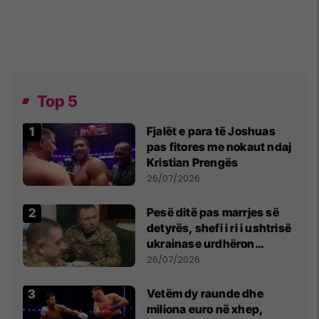
Top 5
Fjalët e para të Joshuas
pas fitores me nokaut ndaj
Kristian Prengës
26/07/2026
Pesë ditë pas marrjes së
detyrës, shefi i ri i ushtrisë
ukrainase urdhëron
kontroll të madh
26/07/2026
Vetëm dy raunde dhe
miliona euro në xhep,