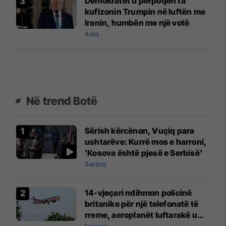
Demokratët u përpoqën ta
kufizonin Trumpin në luftën me
Iranin, humbën me një votë
Azia
Në trend Botë
Sërish kërcënon, Vuçiq para
ushtarëve: Kurrë mos e harroni,
'Kosova është pjesë e Serbisë'
Serbia
14-vjeçari ndihmon policinë
britanike për një telefonatë të
rreme, aeroplanët luftarakë u
ngritën në ajër për të