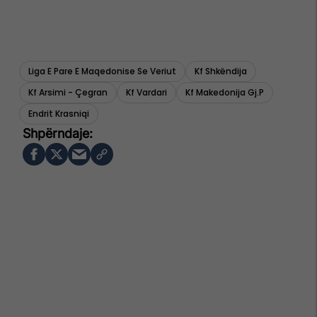
Liga E Pare E Maqedonise Se Veriut
Kf Shkëndija
Kf Arsimi - Çegran
Kf Vardari
Kf Makedonija Gj.p
Endrit Krasniqi