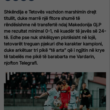
Shkëndija e Tetovës vazhdon marshimin drejt
titullit, duke marrë një fitore shumë të
rëndësishme në transfertë ndaj
Makedonija Gj.P
me rezultat minimal 0-1, në kuadër të javës së 24-
të. Edhe pse nuk shkëlqyen plotësisht në lojë,
tetovarët treguan pjekuri dhe karakter kampioni,
duke arkëtuar tri pikë “të arta” që i ngjitin në krye
të tabelës me pikë të barabarta me Vardarin,
njofton Telegrafi.