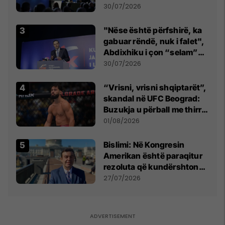
së
30/07/2026
"Nëse është përfshirë, ka
gabuar rëndë, nuk i falet",
Abdixhiku i çon “selam”
Përparim Ramës
30/07/2026
“Vrisni, vrisni shqiptarët”,
skandal në UFC Beograd:
Buzukja u përball me thirrje
anti-shqiptare nga
01/08/2026
tribunat
Bislimi: Në Kongresin
Amerikan është paraqitur
rezoluta që kundërshton
mbajtjen e Asamblesë
27/07/2026
Parlamentare të OSBE-së
në Beograd