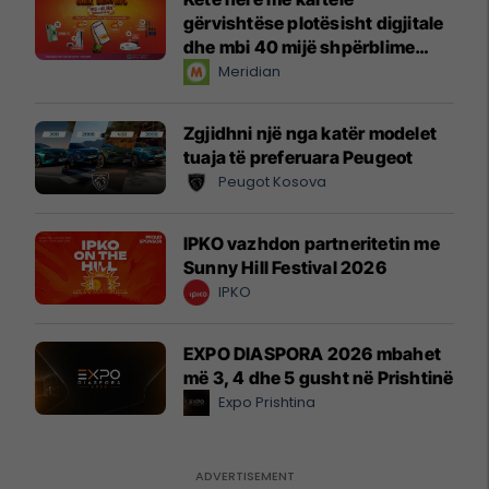
gërvishtëse plotësisht digjitale
dhe mbi 40 mijë shpërblime
instant!
Meridian
Zgjidhni një nga katër modelet
tuaja të preferuara Peugeot
Peugot Kosova
IPKO vazhdon partneritetin me
Sunny Hill Festival 2026
IPKO
EXPO DIASPORA 2026 mbahet
më 3, 4 dhe 5 gusht në Prishtinë
Expo Prishtina