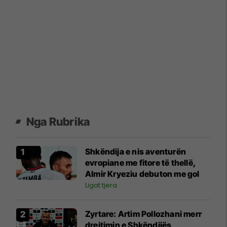
Nga Rubrika
Shkëndija e nis aventurën
evropiane me fitore të thellë,
Almir Kryeziu debuton me gol
Ligat tjera
Zyrtare: Artim Pollozhani merr
drejtimin e Shkëndijës