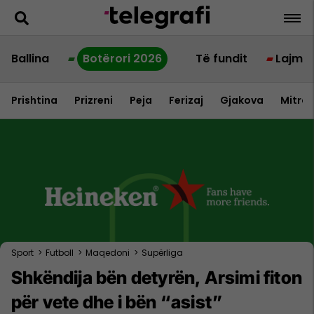
Ballina
Botërori 2026
Të fundit
Lajme
Prishtina
Prizreni
Peja
Ferizaj
Gjakova
Mitrov
Sport
>
Futboll
>
Maqedoni
>
Supërliga
Shkëndija bën detyrën, Arsimi fiton
për vete dhe i bën “asist”