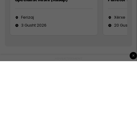
Ferizaj
Xërxe
3 Gusht 2026
20 Gusht 2
×