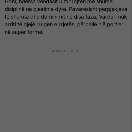
Goni, ndërsa vendasit u mbrojtën me shumë
disiplinë në pjesën e dytë. Pavarësisht përpjekjeve
të shumta dhe dominimit në disa faza, Vardari nuk
arriti të gjejë rrugën e rrjetës, përballë një portieri
në super formë.