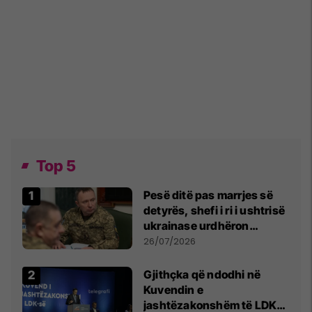
Top 5
Pesë ditë pas marrjes së
detyrës, shefi i ri i ushtrisë
ukrainase urdhëron
kontroll të madh
26/07/2026
Gjithçka që ndodhi në
Kuvendin e
jashtëzakonshëm të LDK-