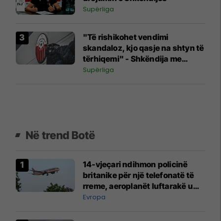
Supërliga
"Të rishikohet vendimi
skandaloz, kjo qasje na shtyn të
tërhiqemi" - Shkëndija me
reagim të fortë pas dënimeve
Supërliga
nga federata
Në trend Botë
14-vjeçari ndihmon policinë
britanike për një telefonatë të
rreme, aeroplanët luftarakë u
ngritën në ajër për të
Evropa
interceptuar fluturaken e Qatar
Airways që po shkonte drejt