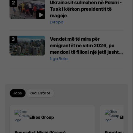
Ukrainasit sulmohen në Poloni -
Mançesterit
Tusk i kërkon presidentit të
reagojë
Evropa
Vendet më të mira për
emigrantët në vitin 2026, po
mendoni të filloni një jetë jashtë
vendit?
Nga Bota
Jobs
Real Estate
Elkos Group
Elkos
Specialist Mishi (Kasap)
Punëtor në 