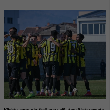
Kështu, gara për titull merr një kthesë interesante,