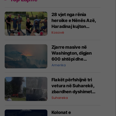
28 vjet nga rënia
heroike e Nënës Azë,
Haradinaj kujton
sakrificën e saj
Kosovë
Zjarre masive në
Washington, digjen
600 shtëpi dhe
biznese - evakuohen
Amerika
mbi 60 mijë banorë
Flakët përfshijnë tri
vetura në Suharekë,
zbardhen dyshimet
fillestare
Suhareka
Kolonat e