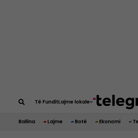
Të Fundit
Lajme lokale
Ballina
Lajme
Botë
Ekonomi
T