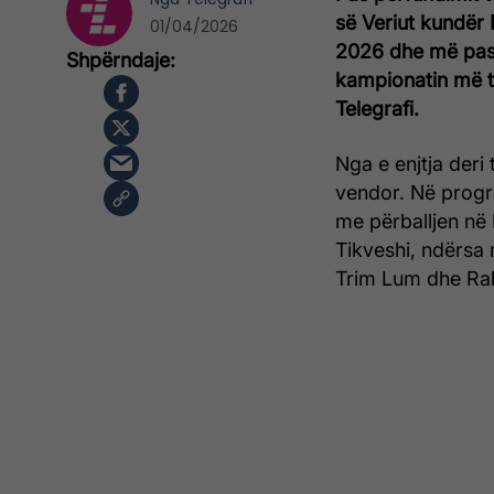
së Veriut kundër 
01/04/2026
2026 dhe më pas 
kampionatin më të
Telegrafi.
Nga e enjtja deri 
vendor. Në progra
me përballjen në
Tikveshi, ndërsa 
Trim Lum dhe Rab