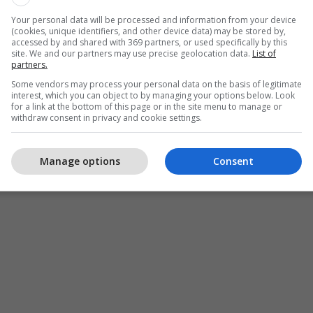
emte), ora 15:30
Your personal data will be processed and information from your device
(cookies, unique identifiers, and other device data) may be stored by,
 Arsimi
accessed by and shared with 369 partners, or used specifically by this
site. We and our partners may use precise geolocation data.
List of
– Shkupi
partners.
Some vendors may process your personal data on the basis of legitimate
tunë), ora 15:30
interest, which you can object to by managing your options below. Look
for a link at the bottom of this page or in the site menu to manage or
 Makedonija Gj.P
withdraw consent in privacy and cookie settings.
– Pelisteri
Manage options
Consent
l), ora 15:30
 – Rabotniçki