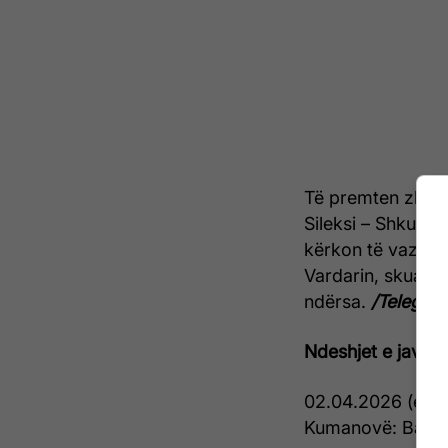
Të premten zhvill
Sileksi – Shkupi.
kërkon të vazhdo
Vardarin, skuadë
ndërsa.
/Telegrafi
Ndeshjet e javës 
02.04.2026 (e enj
Kumanovë: Bashki