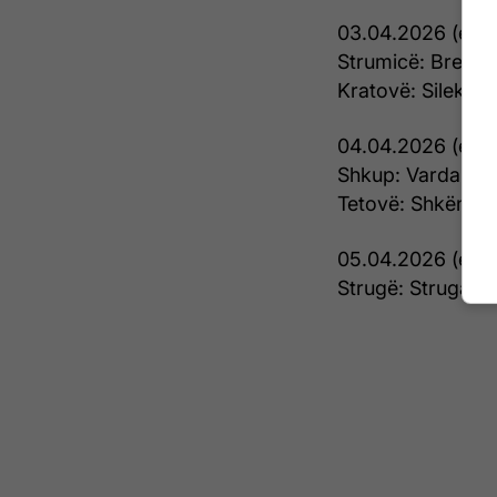
03.04.2026 (e pr
Strumicë: Brera –
Kratovë: Sileksi 
04.04.2026 (e sh
Shkup: Vardari –
Tetovë: Shkëndija 
05.04.2026 (e die
Strugë: Struga TL