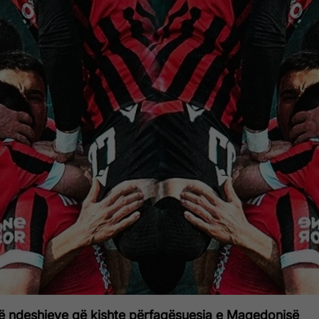
të ndeshjeve që kishte përfaqësuesja e Maqedonisë