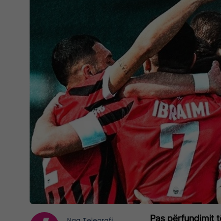
Pas përfundimit 
Nga
Telegrafi