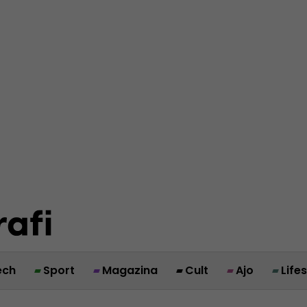
ech
Sport
Magazina
Cult
Ajo
Life