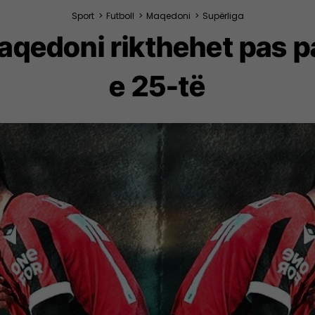
Sport
>
Futboll
>
Maqedoni
>
Supërliga
 Maqedoni rikthehet pas 
e 25-të