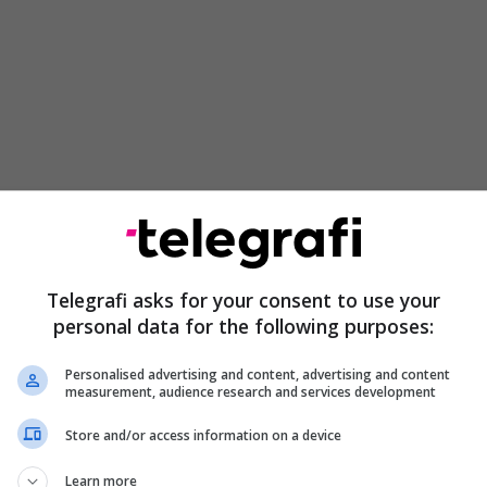
ohen dy sfida interesante: Brera – Arsimi dhe
 Të shtunën Shkëndija në Tetovë pret Pelisterin dhe
jë ecurinë pozitive pas barazimit me pikë me
Telegrafi asks for your consent to use your
r kjo që në Shkup përballet me Makedonija Gj.P,
personal data for the following purposes:
/
Personalised advertising and content, advertising and content
së 25-të në Ligën e Parë:
measurement, audience research and services development
te), ora 12:30
Store and/or access information on a device
mi – Tikveshi
Learn more