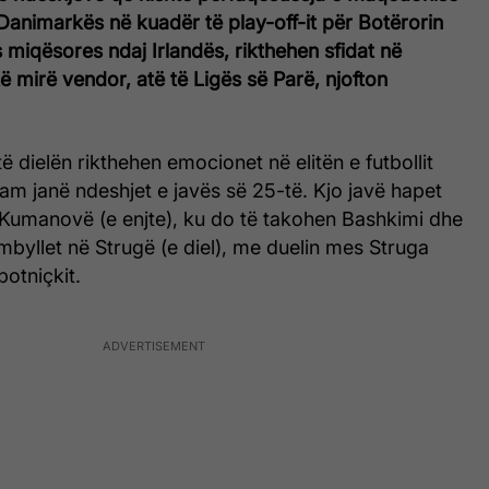
Danimarkës në kuadër të play-off-it për Botërorin
miqësores ndaj Irlandës, rikthehen sfidat në
 mirë vendor, atë të Ligës së Parë, njofton
të dielën rikthehen emocionet në elitën e futbollit
m janë ndeshjet e javës së 25-të. Kjo javë hapet
 Kumanovë (e enjte), ku do të takohen Bashkimi dhe
mbyllet në Strugë (e diel), me duelin mes Struga
otniçkit.