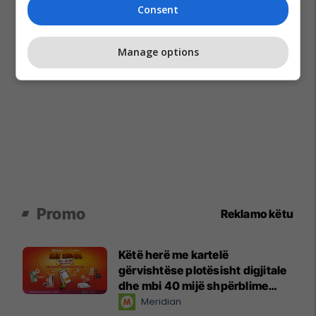
Consent
Manage options
Promo
Reklamo këtu
Këtë herë me kartelë
gërvishtëse plotësisht digjitale
dhe mbi 40 mijë shpërblime
instant!
Meridian