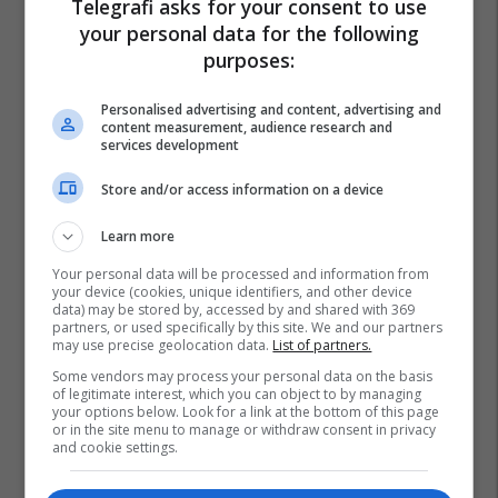
Telegrafi asks for your consent to use
your personal data for the following
purposes:
Fiba
Kb Peja
Kb Prishtina
Igokea
Eurocup
Personalised advertising and content, advertising and
content measurement, audience research and
services development
Store and/or access information on a device
Learn more
Your personal data will be processed and information from
your device (cookies, unique identifiers, and other device
data) may be stored by, accessed by and shared with 369
partners, or used specifically by this site. We and our partners
may use precise geolocation data.
List of partners.
Some vendors may process your personal data on the basis
of legitimate interest, which you can object to by managing
your options below. Look for a link at the bottom of this page
or in the site menu to manage or withdraw consent in privacy
and cookie settings.