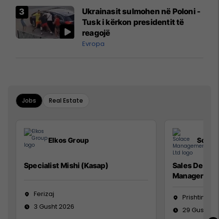
Airways që po shkonte drejt
Ukrainasit sulmohen në Poloni -
Mançesterit
Tusk i kërkon presidentit të
reagojë
Evropa
Jobs
Real Estate
Elkos Group
Solac
Specialist Mishi (Kasap)
Sales Devel
Manager
Ferizaj
Prishtinë
3 Gusht 2026
29 Gusht 2