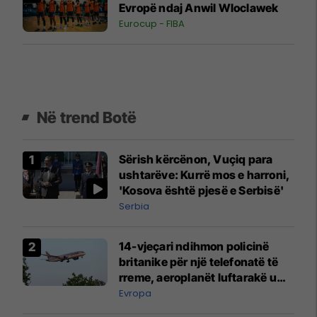
Evropë ndaj Anwil Wloclawek
Eurocup - FIBA
Në trend Botë
Sërish kërcënon, Vuçiq para
ushtarëve: Kurrë mos e harroni,
'Kosova është pjesë e Serbisë'
Serbia
14-vjeçari ndihmon policinë
britanike për një telefonatë të
rreme, aeroplanët luftarakë u
ngritën në ajër për të
Evropa
interceptuar fluturaken e Qatar