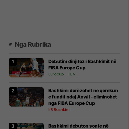
Nga Rubrika
Debutim dinjitoz i Bashkimit në
FIBA Europe Cup
Eurocup - FIBA
Bashkimi dorëzohet në çerekun
e fundit ndaj Anwil - eliminohet
nga FIBA Europe Cup
KB Bashkimi
Bashkimi debuton sonte në