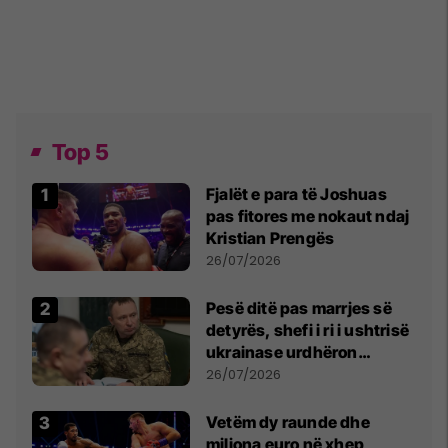
Top 5
Fjalët e para të Joshuas
pas fitores me nokaut ndaj
Kristian Prengës
26/07/2026
Pesë ditë pas marrjes së
detyrës, shefi i ri i ushtrisë
ukrainase urdhëron
kontroll të madh
26/07/2026
Vetëm dy raunde dhe
miliona euro në xhep,