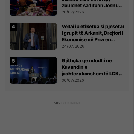
zbulohet sa fituan Joshua
e Prenga
26/07/2026
Vëllai iu etiketua si pjesëtar
i grupit të Arkanit, Drejtori i
Ekonomisë në Prizren
mohon pretendimet
24/07/2026
Gjithçka që ndodhi në
Kuvendin e
jashtëzakonshëm të LDK-
së
30/07/2026