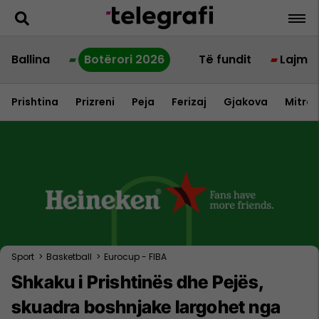
Ballina
Botërori 2026
Të fundit
Lajme
Prishtina
Prizreni
Peja
Ferizaj
Gjakova
Mitrov
Sport
>
Basketball
>
Eurocup - FIBA
Shkaku i Prishtinës dhe Pejës,
skuadra boshnjake largohet nga