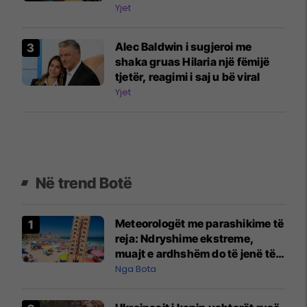
veturave
Yjet
Alec Baldwin i sugjeroi me
shaka gruas Hilaria një fëmijë
tjetër, reagimi i saj u bë viral
Yjet
Në trend Botë
Meteorologët me parashikime të
reja: Ndryshime ekstreme,
muajt e ardhshëm do të jenë të
pazakontë
Nga Bota