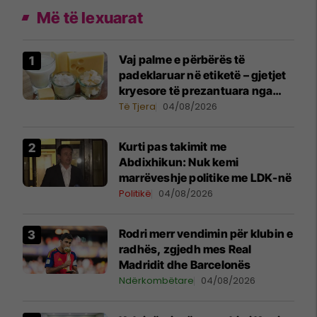
Më të lexuarat
Vaj palme e përbërës të
padeklaruar në etiketë – gjetjet
kryesore të prezantuara nga
AUV-i pas kontrollit në sektorin
Të Tjera
04/08/2026
e qumështit
Kurti pas takimit me
Abdixhikun: Nuk kemi
marrëveshje politike me LDK-në
Politikë
04/08/2026
Rodri merr vendimin për klubin e
radhës, zgjedh mes Real
Madridit dhe Barcelonës
Ndërkombëtare
04/08/2026