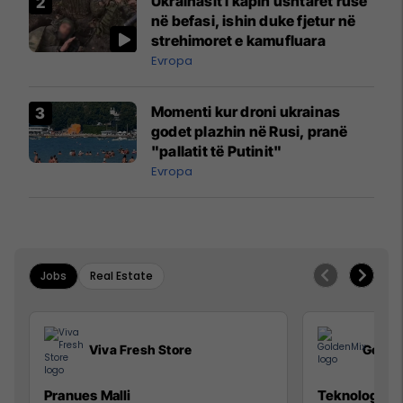
Ukrainasit i kapin ushtarët rusë
në befasi, ishin duke fjetur në
strehimoret e kamufluara
Evropa
Momenti kur droni ukrainas
godet plazhin në Rusi, pranë
"pallatit të Putinit"
Evropa
Jobs
Real Estate
Viva Fresh Store
Golde
Pranues Malli
Teknolog/e p