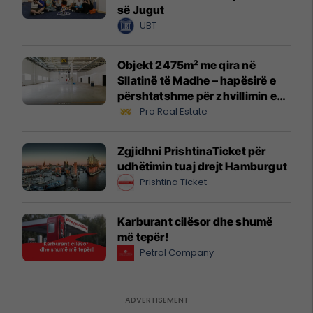
së Jugut
UBT
Objekt 2475m² me qira në
Sllatinë të Madhe – hapësirë e
përshtatshme për zhvillimin e
biznesit #16068
Pro Real Estate
Zgjidhni PrishtinaTicket për
udhëtimin tuaj drejt Hamburgut
Prishtina Ticket
Karburant cilësor dhe shumë
më tepër!
Petrol Company