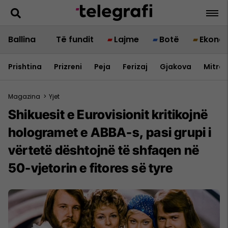
Ballina
Të fundit
Lajme
Botë
Ekono
Prishtina
Prizreni
Peja
Ferizaj
Gjakova
Mitrov
Magazina
>
Yjet
Shikuesit e Eurovisionit kritikojnë
hologramet e ABBA-s, pasi grupi i
vërtetë dështojnë të shfaqen në
50-vjetorin e fitores së tyre