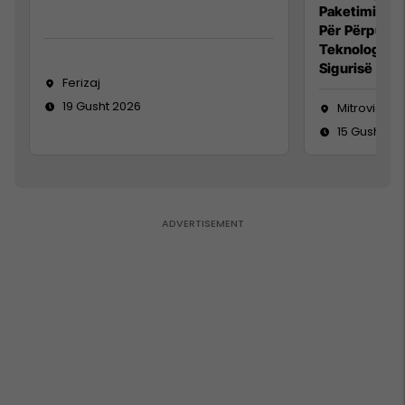
Paketimin e 
Për Përpunim
Teknolog/e 
Sigurisë së 
Ferizaj
19 Gusht 2026
Mitrovicë
15 Gusht 20