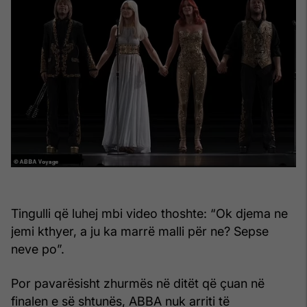
Tingulli që luhej mbi video thoshte: “Ok djema ne
jemi kthyer, a ju ka marrë malli për ne? Sepse
neve po”.
Por pavarësisht zhurmës në ditët që çuan në
finalen e së shtunës, ABBA nuk arriti të