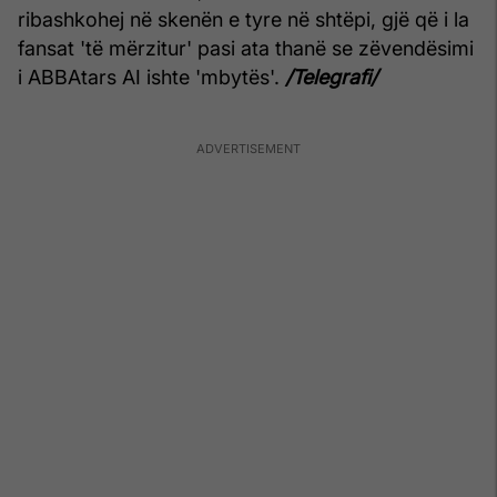
ribashkohej në skenën e tyre në shtëpi, gjë që i la
fansat 'të mërzitur' pasi ata thanë se zëvendësimi
i ABBAtars AI ishte 'mbytës'.
/Telegrafi/