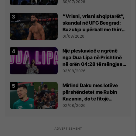
së
30/07/2026
“Vrisni, vrisni shqiptarët”,
skandal në UFC Beograd:
Buzukja u përball me thirrje
anti-shqiptare nga
01/08/2026
tribunat
Një pleskavicë e ngrënë
nga Dua Lipa në Prishtinë
në orën 04:28 të mëngjesit
- dhe bota digjitale serbe
03/08/2026
shpall gjendjen e luftës
Mirlind Daku mes lotëve
përshëndetet me Rubin
Kazanin, do të fitojë
miliona te Spartak Moska
02/08/2026