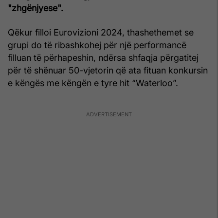
"zhgënjyese".
Qëkur filloi Eurovizioni 2024, thashethemet se
grupi do të ribashkohej për një performancë
filluan të përhapeshin, ndërsa shfaqja përgatitej
për të shënuar 50-vjetorin që ata fituan konkursin
e këngës me këngën e tyre hit “Waterloo”.