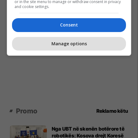
or in the site menu to manage or withdraw consent in privacy
and cookie settings.
Consent
Manage options
Promo
Reklamo këtu
Nga UBT në skenën botërore të
robotikës: Kosova drejt Koresë