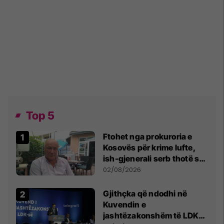
Top 5
Ftohet nga prokuroria e
Kosovës për krime lufte,
ish-gjenerali serb thotë se
dikush e tradhtoi në
02/08/2026
Beograd
Gjithçka që ndodhi në
Kuvendin e
jashtëzakonshëm të LDK-