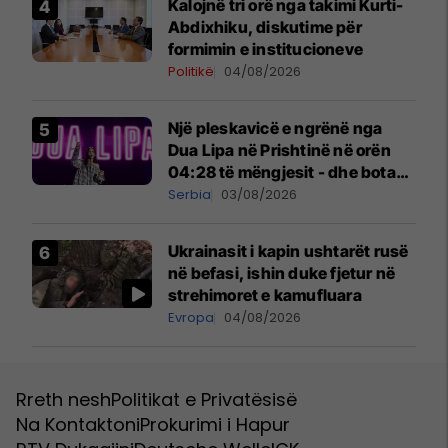
Kalojnë tri orë nga takimi Kurti-
Abdixhiku, diskutime për
formimin e institucioneve
Politikë
04/08/2026
Një pleskavicë e ngrënë nga
Dua Lipa në Prishtinë në orën
04:28 të mëngjesit - dhe bota
digjitale serbe shpall gjendjen e
Serbia
03/08/2026
luftës
Ukrainasit i kapin ushtarët rusë
në befasi, ishin duke fjetur në
strehimoret e kamufluara
Evropa
04/08/2026
Rreth nesh
Politikat e Privatësisë
Na Kontaktoni
Prokurimi i Hapur