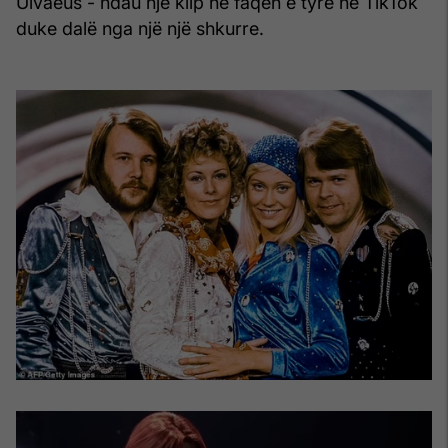
Ulvaeus - ndau një klip në faqen e tyre në TikTok
duke dalë nga një një shkurre.