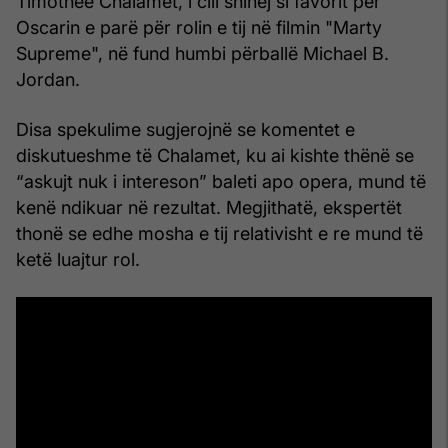
Timothée Chalamet, i cili shihej si favorit për
Oscarin e parë për rolin e tij në filmin "Marty
Supreme", në fund humbi përballë Michael B.
Jordan.
Disa spekulime sugjerojnë se komentet e
diskutueshme të Chalamet, ku ai kishte thënë se
“askujt nuk i intereson” baleti apo opera, mund të
kenë ndikuar në rezultat. Megjithatë, ekspertët
thonë se edhe mosha e tij relativisht e re mund të
ketë luajtur rol.