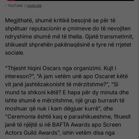
- YouTube
youtu.be
Megjithatë, shumë kritikë besojnë se për të
shpëtuar reputacionin e çmimeve do të nevojiten
ndryshime shumë më të thella. Gjatë transmetimit,
shikuesit shprehën pakënaqësinë e tyre në rrjetet
sociale.
“Thjesht hiqini Oscars nga organizimi. Kujt i
intereson?”, “A jam vetëm unë apo Oscaret këtë
vit janë jashtëzakonisht të mërzitshme?”, “Si
mund ta shikoni këtë? E hapa për dy minuta dhe
ishte shumë e mërzitshme, një grup burrash të
moshuar që nuk i kam dëgjuar kurrë”, dhe
“Ceremonia është kaq e parashikueshme, fituesit
janë të njëjtë si në BAFTA Awards apo Screen
Actors Guild Awards”, ishin vetëm disa nga