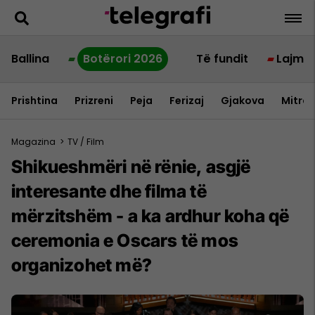
Ballina
Botërori 2026
Të fundit
Lajme
Prishtina
Prizreni
Peja
Ferizaj
Gjakova
Mitrov
Magazina
>
TV / Film
Shikueshmëri në rënie, asgjë
interesante dhe filma të
mërzitshëm - a ka ardhur koha që
ceremonia e Oscars të mos
organizohet më?