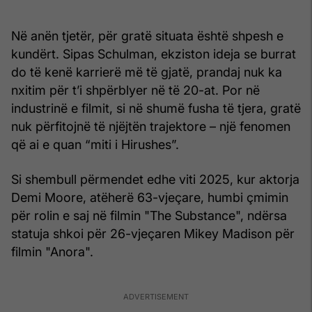
Në anën tjetër, për gratë situata është shpesh e
kundërt. Sipas Schulman, ekziston ideja se burrat
do të kenë karrierë më të gjatë, prandaj nuk ka
nxitim për t’i shpërblyer në të 20-at. Por në
industrinë e filmit, si në shumë fusha të tjera, gratë
nuk përfitojnë të njëjtën trajektore – një fenomen
që ai e quan “miti i Hirushes”.
Si shembull përmendet edhe viti 2025, kur aktorja
Demi Moore, atëherë 63-vjeçare, humbi çmimin
për rolin e saj në filmin "The Substance", ndërsa
statuja shkoi për 26-vjeçaren Mikey Madison për
filmin "Anora".