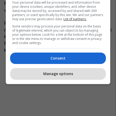
Your personal data will be processed and information from
filma të rinj do ta shikojnë njerëzit pas pesë
your device (cookies, unique identifiers, and other device
vitesh?”, u shpreh ai.
data) may be stored by, accessed by and shared with 369
partners, or used specifically by this site. We and our partners
may use precise geolocation data.
List of partners.
Pakënaqësi shkaktoi edhe mungesa e Sean Penn
Some vendors may process your personal data on the basis
në ceremoni. Çmimin në emër të tij e pranoi aktori
of legitimate interest, which you can object to by managing
your options below. Look for a link at the bottom of this page
Kieran Culkin, i cili bëri shaka duke thënë: “Sean
or in the site menu to manage or withdraw consent in privacy
and cookie settings.
Penn nuk mundi – ose nuk deshi – të ishte sonte
këtu, prandaj po e marr unë çmimin”.
Consent
Manage options