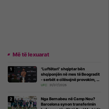
Më të lexuarat
‘Luftëtari’ shqiptar bën
shqiponjën në mes të Beogradit
- serbët e cilësojnë provokim, ai
e cilëson simbol të identitetit
UFC
31/07/2026
Nga Bernabeu në Camp Nou?
Barcelona synon transferimin