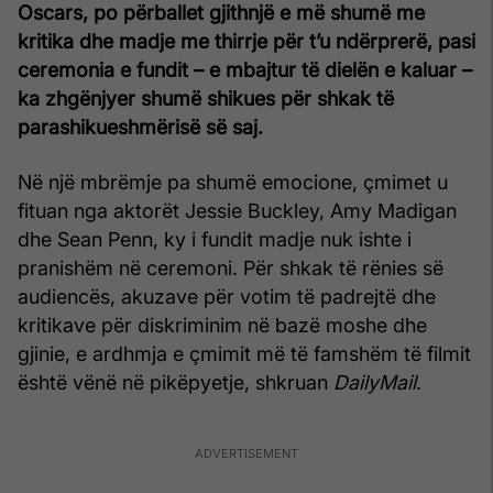
Oscars, po përballet gjithnjë e më shumë me
kritika dhe madje me thirrje për t’u ndërprerë, pasi
ceremonia e fundit – e mbajtur të dielën e kaluar –
ka zhgënjyer shumë shikues për shkak të
parashikueshmërisë së saj.
Në një mbrëmje pa shumë emocione, çmimet u
fituan nga aktorët Jessie Buckley, Amy Madigan
dhe Sean Penn, ky i fundit madje nuk ishte i
pranishëm në ceremoni. Për shkak të rënies së
audiencës, akuzave për votim të padrejtë dhe
kritikave për diskriminim në bazë moshe dhe
gjinie, e ardhmja e çmimit më të famshëm të filmit
është vënë në pikëpyetje, shkruan
DailyMail
.