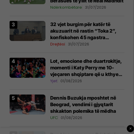
befasues të yllit të Real Madridit
Ndërkombëtare
31/07/2026
32 vjet burgim për katër të
akuzuarit në rastin “Toka 2”,
konfiskohen 45 ngastra
kadastrale
Drejtësi
31/07/2026
Lot, emocione dhe duartrokitje,
momenti i Katy Perry me 10-
vjeçaren shqiptare që u kthye
në simbolin e natës në Sunny
Yjet
01/08/2026
Hill
Dennis Buzukja mposhtet në
Beograd, vendimi i gjyqtarit
shkakton polemika të mëdha
UFC
01/08/2026
×