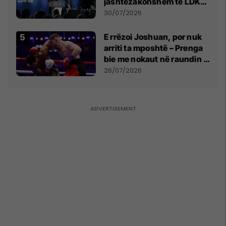
jashtëzakonshëm të LDK-
së
30/07/2026
E rrëzoi Joshuan, por nuk
arriti ta mposhtë – Prenga
bie me nokaut në raundin e
dytë
26/07/2026