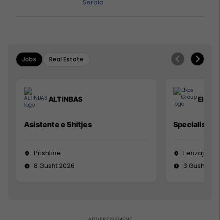
Serbia
Jobs
Real Estate
ALTINBAS
Elkos
Asistente e Shitjes
Specialist Mi
Prishtinë
Ferizaj
8 Gusht 2026
3 Gusht 20