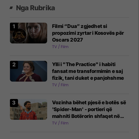
Nga Rubrika
Filmi “Dua” zgjedhet si
propozimi zyrtar i Kosovës për
Oscars 2027
TV / Film
Ylli i "The Practice" i habiti
fansat me transformimin e saj
fizik, tani duket e panjohshme
TV / Film
Vozinha bëhet pjesë e botës së
'Spider-Man' - portieri që
mahniti Botërorin shfaqet në
reklamën e filmit të ri
TV / Film