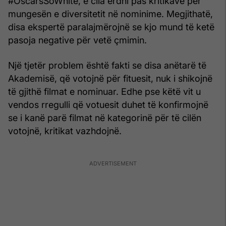
#OscarsSoWhite, e cila erdhi pas kritikave për
mungesën e diversitetit në nominime. Megjithatë,
disa ekspertë paralajmërojnë se kjo mund të ketë
pasoja negative për vetë çmimin.
Një tjetër problem është fakti se disa anëtarë të
Akademisë, që votojnë për fituesit, nuk i shikojnë
të gjithë filmat e nominuar. Edhe pse këtë vit u
vendos rregulli që votuesit duhet të konfirmojnë
se i kanë parë filmat në kategorinë për të cilën
votojnë, kritikat vazhdojnë.