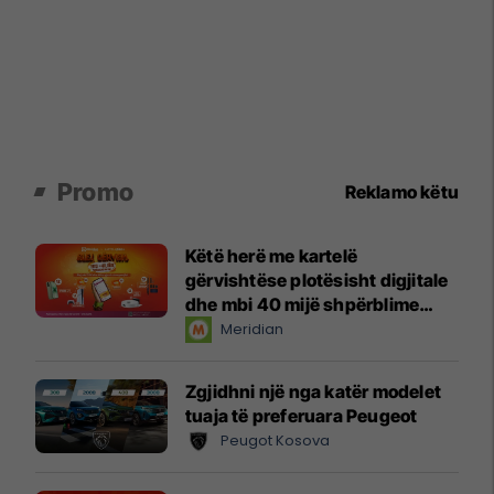
Promo
Reklamo këtu
Këtë herë me kartelë
gërvishtëse plotësisht digjitale
dhe mbi 40 mijë shpërblime
instant!
Meridian
Zgjidhni një nga katër modelet
tuaja të preferuara Peugeot
Peugot Kosova