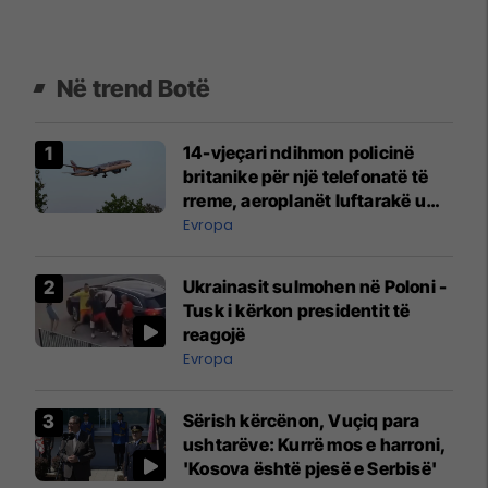
Në trend Botë
14-vjeçari ndihmon policinë
britanike për një telefonatë të
rreme, aeroplanët luftarakë u
ngritën në ajër për të
Evropa
interceptuar fluturaken e Qatar
Airways që po shkonte drejt
Ukrainasit sulmohen në Poloni -
Mançesterit
Tusk i kërkon presidentit të
reagojë
Evropa
Sërish kërcënon, Vuçiq para
ushtarëve: Kurrë mos e harroni,
'Kosova është pjesë e Serbisë'