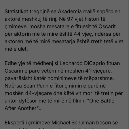
Statistikat tregojnë se Akademia rrallë shpërblen
aktorë meshkuj të rinj. Në 97 vjet histori të
çmimeve, mosha mesatare e fituesit të Oscarit
për aktorin më të mirë është 44 vjeç, ndërsa për
aktoren më të mirë mesatarja është rreth tetë vjet
më e ulët.
Edhe yje të mëdhenj si Leonardo DiCaprio fituan
Oscarin e parë vetëm në moshën 41-vjeçare,
pavarësisht katër nominimeve të mëparshme.
Ndërsa Sean Penn e fitoi çmimin e parë në
moshën 44-vjeçare dhe këtë vit mori të tretin për
aktor dytësor më të mirë në filmin "One Battle
After Another"..
Eksperti i çmimeve Michael Schulman beson se