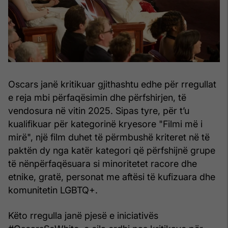
Oscars janë kritikuar gjithashtu edhe për rregullat
e reja mbi përfaqësimin dhe përfshirjen, të
vendosura në vitin 2025. Sipas tyre, për t’u
kualifikuar për kategorinë kryesore "Filmi më i
mirë", një film duhet të përmbushë kriteret në të
paktën dy nga katër kategori që përfshijnë grupe
të nënpërfaqësuara si minoritetet racore dhe
etnike, gratë, personat me aftësi të kufizuara dhe
komunitetin LGBTQ+.
Këto rregulla janë pjesë e iniciativës