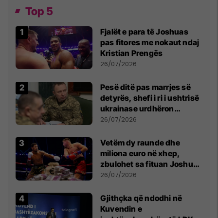
Top 5
Fjalët e para të Joshuas
pas fitores me nokaut ndaj
Kristian Prengës
26/07/2026
Pesë ditë pas marrjes së
detyrës, shefi i ri i ushtrisë
ukrainase urdhëron
kontroll të madh
26/07/2026
Vetëm dy raunde dhe
miliona euro në xhep,
zbulohet sa fituan Joshua
e Prenga
26/07/2026
Gjithçka që ndodhi në
Kuvendin e