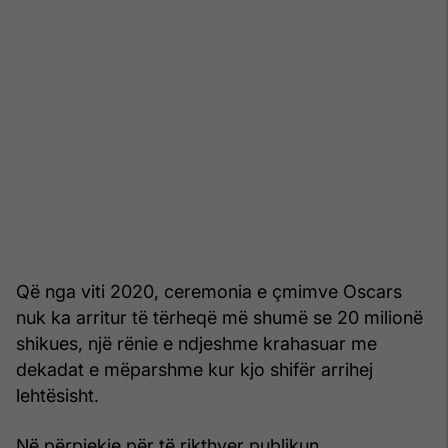
Që nga viti 2020, ceremonia e çmimve Oscars
nuk ka arritur të tërheqë më shumë se 20 milionë
shikues, një rënie e ndjeshme krahasuar me
dekadat e mëparshme kur kjo shifër arrihej
lehtësisht.
Në përpjekje për të rikthyer publikun,