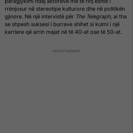
paragjykimi ndaj aktorëve më të rinj është i
rrënjosur në stereotipe kulturore dhe në politikën
gjinore. Në një intervistë për
The Telegraph
, ai tha
se shpesh suksesi i burrave shihet si kulmi i një
karriere që arrin majat në të 40-at ose të 50-at.