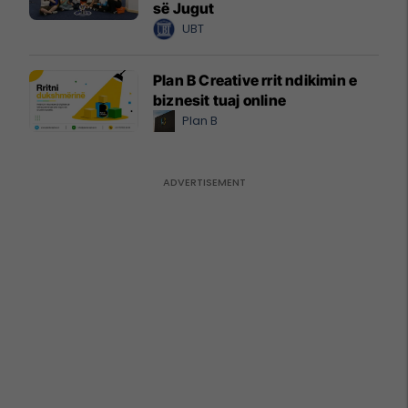
së Jugut
UBT
Plan B Creative rrit ndikimin e
biznesit tuaj online
Plan B