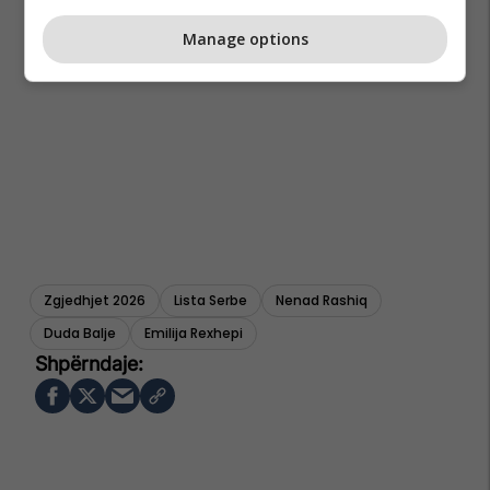
Manage options
Zgjedhjet 2026
Lista Serbe
Nenad Rashiq
Duda Balje
Emilija Rexhepi