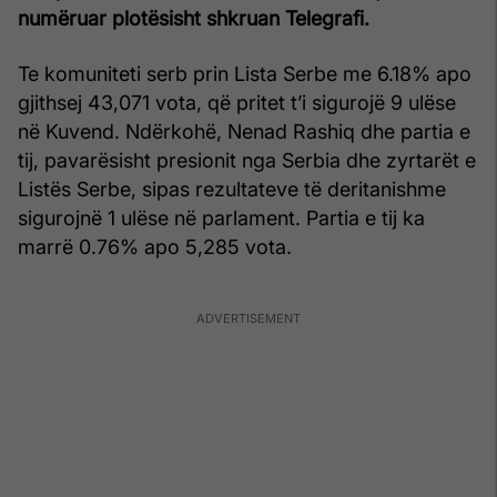
numëruar plotësisht shkruan Telegrafi.
Te komuniteti serb prin Lista Serbe me 6.18% apo
gjithsej 43,071 vota, që pritet t’i sigurojë 9 ulëse
në Kuvend. Ndërkohë, Nenad Rashiq dhe partia e
tij, pavarësisht presionit nga Serbia dhe zyrtarët e
Listës Serbe, sipas rezultateve të deritanishme
sigurojnë 1 ulëse në parlament. Partia e tij ka
marrë 0.76% apo 5,285 vota.