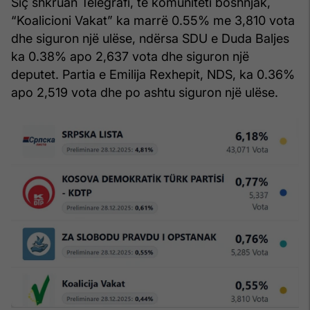
Siç shkruan Telegrafi, te komuniteti boshnjak,
“Koalicioni Vakat” ka marrë 0.55% me 3,810 vota
dhe siguron një ulëse, ndërsa SDU e Duda Baljes
ka 0.38% apo 2,637 vota dhe siguron një
deputet. Partia e Emilija Rexhepit, NDS, ka 0.36%
apo 2,519 vota dhe po ashtu siguron një ulëse.