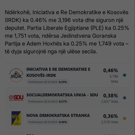
Ndërkohë, Iniciativa e Re Demokratike e Kosovës
(IRDK) ka 0.46% me 3,196 vota dhe siguron një
deputet. Partia Liberale Egjiptiane (PLE) ka 0.25%
me 1,751 vota, ndërsa Jedinstvena Goranska
Partija e Adem Hoxhës ka 0.25% me 1,749 vota –
të dyja sigurojnë nga një ulëse secila.