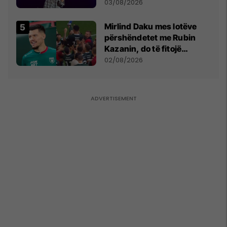
- dhe bota digjitale serbe
03/08/2026
shpall gjendjen e luftës
Mirlind Daku mes lotëve
përshëndetet me Rubin
Kazanin, do të fitojë
miliona te Spartak Moska
02/08/2026