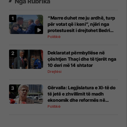
Nga Rubrika
“Marre duhet me ju ardhë, turp
për votat që i keni”, njëri nga
protestuesit i drejtohet Bedri
Hamzës
Politikë
Deklaratat përmbyllëse në
çështjen Thaçi dhe të tjerët nga
10 deri më 14 shtator
Drejtësi
​Gërvalla: Legjislatura e XI-të do
të jetë e zhvillimit të madh
ekonomik dhe reformës në
drejtësi
Politikë