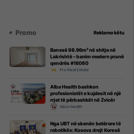
Promo
Reklamo këtu
Banesë 98.96m² në shitje në
Lakrishtë – banim modern pranë
qendrës #16060
Pro Real Estate
Alba Health bashkon
profesionistët e kujdesit në një
rrjet të përbashkët në Zvicër
Alba Health
Nga UBT në skenën botërore të
robotikës: Kosova drejt Koresë