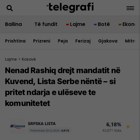
Ballina
Të fundit
Lajme
Botë
Ekono
Prishtina
Prizreni
Peja
Ferizaj
Gjakova
Mitrov
Lajme
>
Kosovë
Nenad Rashiq drejt mandatit në
Kuvend, Lista Serbe nëntë – si
pritet ndarja e ulëseve te
komunitetet