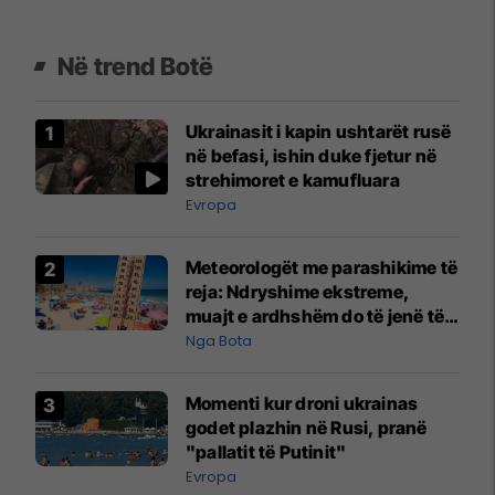
Në trend Botë
Ukrainasit i kapin ushtarët rusë
në befasi, ishin duke fjetur në
strehimoret e kamufluara
Evropa
Meteorologët me parashikime të
reja: Ndryshime ekstreme,
muajt e ardhshëm do të jenë të
pazakontë
Nga Bota
Momenti kur droni ukrainas
godet plazhin në Rusi, pranë
"pallatit të Putinit"
Evropa