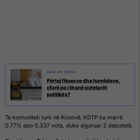
Përtej fituesve dhe humbësve,
çfarë po i thonë qytetarët
politikës?
Te komuniteti turk në Kosovë, KDTP ka marrë
0.77% apo 5,337 vota, duke siguruar 2 deputetë.