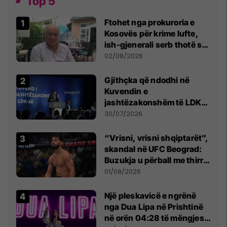
Top 5
Ftohet nga prokuroria e
Kosovës për krime lufte,
ish-gjenerali serb thotë se
dikush e tradhtoi në
02/08/2026
Beograd
Gjithçka që ndodhi në
Kuvendin e
jashtëzakonshëm të LDK-
së
30/07/2026
“Vrisni, vrisni shqiptarët”,
skandal në UFC Beograd:
Buzukja u përball me thirrje
anti-shqiptare nga
01/08/2026
tribunat
Një pleskavicë e ngrënë
nga Dua Lipa në Prishtinë
në orën 04:28 të mëngjesit