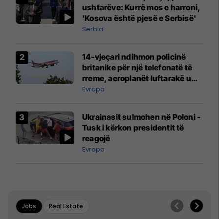
ushtarëve: Kurrë mos e harroni,
'Kosova është pjesë e Serbisë'
Serbia
14-vjeçari ndihmon policinë
britanike për një telefonatë të
rreme, aeroplanët luftarakë u
ngritën në ajër për të
Evropa
interceptuar fluturaken e Qatar
Airways që po shkonte drejt
Ukrainasit sulmohen në Poloni -
Mançesterit
Tusk i kërkon presidentit të
reagojë
Evropa
Jobs
Real Estate