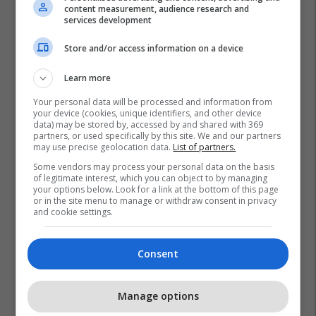
content measurement, audience research and
services development
Store and/or access information on a device
Learn more
Your personal data will be processed and information from
your device (cookies, unique identifiers, and other device
data) may be stored by, accessed by and shared with 369
partners, or used specifically by this site. We and our partners
may use precise geolocation data.
List of partners.
Telegrafi Real Estate
Pro Real Estate
Some vendors may process your personal data on the basis
Sllatinë E Madhe
Lagjja Qëndresa
Veternik
of legitimate interest, which you can object to by managing
your options below. Look for a link at the bottom of this page
Rruga C
or in the site menu to manage or withdraw consent in privacy
and cookie settings.
Consent
Manage options