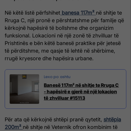
Në këtë listë përfshihet
banesa 117m²
në shitje te
Rruga C, një pronë e përshtatshme për familje që
kërkojnë hapësirë të bollshme dhe organizim
funksional. Lokacioni në një zonë të zhvilluar të
Prishtinës e bën këtë banesë praktike për jetesë
të përditshme, me qasje të lehtë në shërbime,
rrugë kryesore dhe hapësira urbane.
Banesë 117m² në shitje te Rruga C
- hapësirë e gjerë në një lokacion
të zhvilluar #15113
Për ata që kërkojnë shtëpi pranë qytetit,
shtëpia
200m²
në shitje në Veternik ofron kombinim të