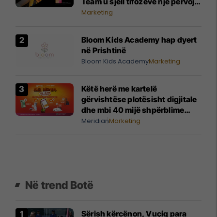
Team u sjell tifozëve një përvojë
të paharrueshme
Marketing
Bloom Kids Academy hap dyert
në Prishtinë
Bloom Kids Academy
Marketing
Këtë herë me kartelë
gërvishtëse plotësisht digjitale
dhe mbi 40 mijë shpërblime
instant!
Meridian
Marketing
Në trend Botë
Sërish kërcënon, Vuçiq para