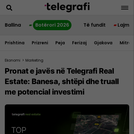
Ballina
Botërori 2026
Të fundit
Lajme
Prishtina
Prizreni
Peja
Ferizaj
Gjakova
Mitrov
Ekonomi
>
Marketing
Pronat e javës në Telegrafi Real
Estate: Banesa, shtëpi dhe truall
me potencial investimi