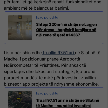
për familjet që kërkojnë rehati, funksionalitet dhe
ambient më të balancuar banimi.
​Shtëpi 220m² në shitje në Lagjen
Qëndresa - hapësirë familjare në
një zonë të qetë #14367
Lista përfshin edhe
truallin 97.51 ari
në Sllatinë të
Madhe, i pozicionuar pranë Aeroportit
Ndërkombëtar të Prishtinës. Për shkak të
sipërfaqes dhe lokacionit strategjik, kjo pronë
paraqet mundësi të mirë për investim, zhvillim
biznesor apo projekte të ndryshme ekonomike.
Truall 97.51 ari në shitje në Sllatinë
të Madhe - mundësi investimi