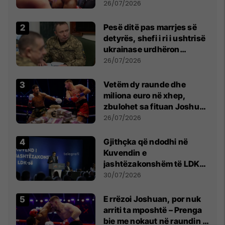
26/07/2026
Pesë ditë pas marrjes së
detyrës, shefi i ri i ushtrisë
ukrainase urdhëron
kontroll të madh
26/07/2026
Vetëm dy raunde dhe
miliona euro në xhep,
zbulohet sa fituan Joshua
e Prenga
26/07/2026
Gjithçka që ndodhi në
Kuvendin e
jashtëzakonshëm të LDK-
së
30/07/2026
E rrëzoi Joshuan, por nuk
arriti ta mposhtë – Prenga
bie me nokaut në raundin e