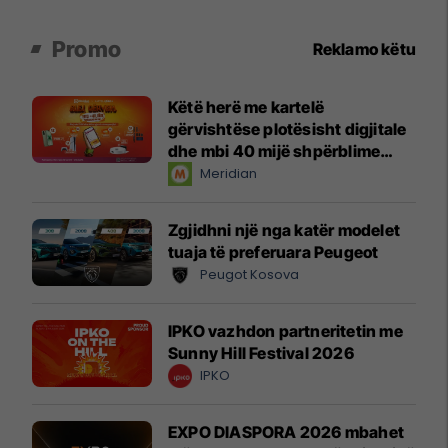
Promo
Reklamo këtu
Këtë herë me kartelë
gërvishtëse plotësisht digjitale
dhe mbi 40 mijë shpërblime
instant!
Meridian
Zgjidhni një nga katër modelet
tuaja të preferuara Peugeot
Peugot Kosova
IPKO vazhdon partneritetin me
Sunny Hill Festival 2026
IPKO
EXPO DIASPORA 2026 mbahet