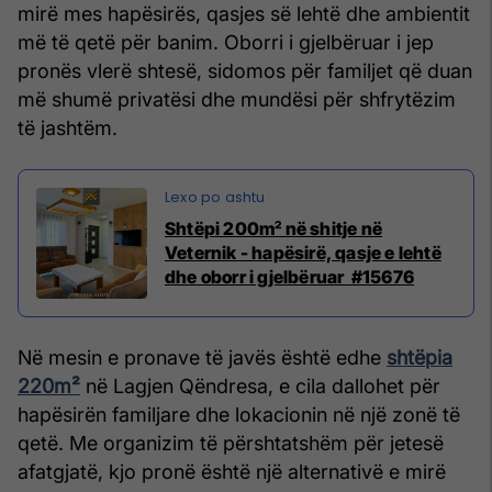
mirë mes hapësirës, qasjes së lehtë dhe ambientit
më të qetë për banim. Oborri i gjelbëruar i jep
pronës vlerë shtesë, sidomos për familjet që duan
më shumë privatësi dhe mundësi për shfrytëzim
të jashtëm.
Shtëpi 200m² në shitje në
Veternik - hapësirë, qasje e lehtë
dhe oborr i gjelbëruar #15676
Në mesin e pronave të javës është edhe
shtëpia
220m²
në Lagjen Qëndresa, e cila dallohet për
hapësirën familjare dhe lokacionin në një zonë të
qetë. Me organizim të përshtatshëm për jetesë
afatgjatë, kjo pronë është një alternativë e mirë