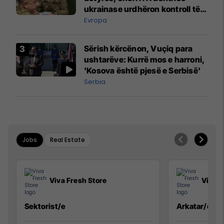
ukrainase urdhëron kontroll të
madh
Evropa
Sërish kërcënon, Vuçiq para
ushtarëve: Kurrë mos e harroni,
'Kosova është pjesë e Serbisë'
Serbia
Jobs
Real Estate
Viva Fresh Store
Viva F
Sektorist/e
Arkatar/e