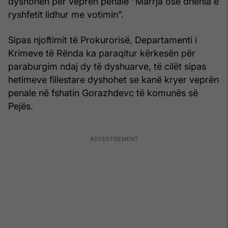
dyshohen për veprën penale “Marrja ose dhënia e
ryshfetit lidhur me votimin”.
Sipas njoftimit të Prokurorisë, Departamenti i
Krimeve të Rënda ka paraqitur kërkesën për
paraburgim ndaj dy të dyshuarve, të cilët sipas
hetimeve fillestare dyshohet se kanë kryer veprën
penale në fshatin Gorazhdevc të komunës së
Pejës.