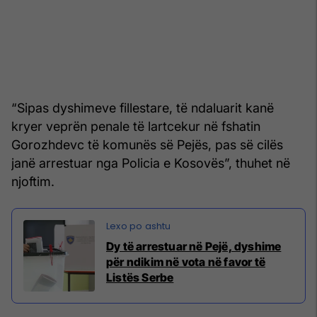
“Sipas dyshimeve fillestare, të ndaluarit kanë
kryer veprën penale të lartcekur në fshatin
Gorozhdevc të komunës së Pejës, pas së cilës
janë arrestuar nga Policia e Kosovës”, thuhet në
njoftim.
Dy të arrestuar në Pejë, dyshime
për ndikim në vota në favor të
Listës Serbe