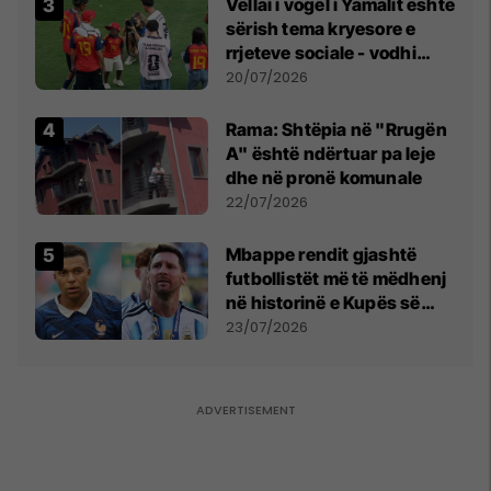
Vëllai i vogël i Yamalit është
sërish tema kryesore e
rrjeteve sociale - vodhi
vëmendjen pas finales së
20/07/2026
Kupës së Botës
Rama: Shtëpia në "Rrugën
A" është ndërtuar pa leje
dhe në pronë komunale
22/07/2026
Mbappe rendit gjashtë
futbollistët më të mëdhenj
në historinë e Kupës së
Botës, Messi mbetet i dyti
23/07/2026