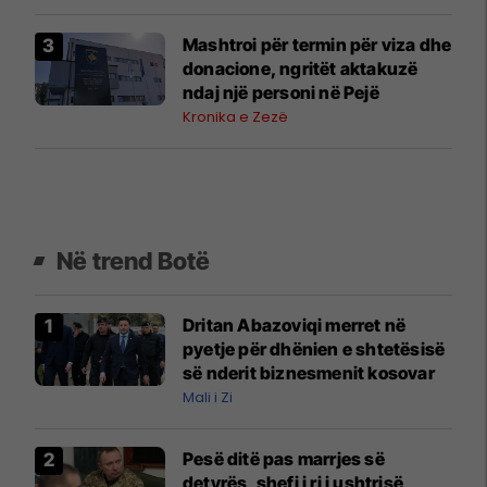
Mashtroi për termin për viza dhe
donacione, ngritët aktakuzë
ndaj një personi në Pejë
Kronika e Zezë
Në trend Botë
Dritan Abazoviqi merret në
pyetje për dhënien e shtetësisë
së nderit biznesmenit kosovar
Mali i Zi
Pesë ditë pas marrjes së
detyrës, shefi i ri i ushtrisë