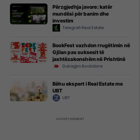
Përzgjedhja javore: katër
mundësi për banim dhe
investim
Telegrafi Real Estate
BookFest vazhdon rrugëtimin në
Gjilan pas suksesit të
jashtëzakonshëm në Prishtinë
Dukagjini Bookstore
Bëhu ekspert i Real Estate me
UBT
UBT