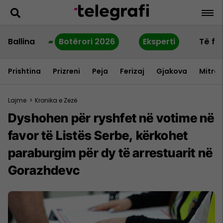
Ballina
Botërori 2026
Eksperti
Të fu
Prishtina
Prizreni
Peja
Ferizaj
Gjakova
Mitrov
Lajme
>
Kronika e Zezë
Dyshohen për ryshfet në votime në
favor të Listës Serbe, kërkohet
paraburgim për dy të arrestuarit në
Gorazhdevc