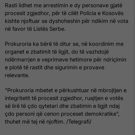
Rasti lidhet me arrestimin e dy personave gjatë
procesit zgjedhor, për të cilët Policia e Kosovës
kishte njoftuar se dyshoheshin për ndikim në vota
në favor të Listës Serbe.
Prokuroria ka bërë të ditur se, në koordinim me
organet e zbatimit të ligjit, do të vazhdojë
ndërmarrjen e veprimeve hetimore për ndriçimin
e plotë të rastit dhe sigurimin e provave
relevante.
“Prokuroria mbetet e përkushtuar në mbrojtjen e
integritetit të procesit zgjedhor, ruajtjen e votës
së lirë të çdo qytetari dhe zbatimin e ligjit ndaj
çdo personi që cenon proceset demokratike”,
thuhet më tej në njoftim. /Telegrafi/