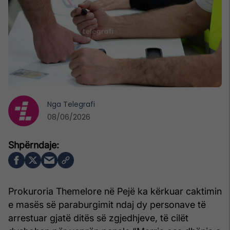
Nga
Telegrafi
08/06/2026
Prokuroria Themelore në Pejë ka kërkuar caktimin
e masës së paraburgimit ndaj dy personave të
arrestuar gjatë ditës së zgjedhjeve, të cilët