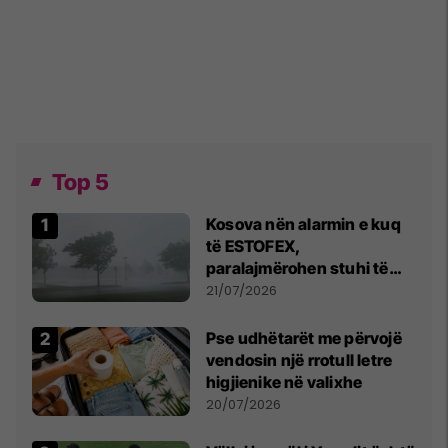
Top 5
Kosova nën alarmin e kuq
të ESTOFEX,
paralajmërohen stuhi të
fuqishme me breshër dhe
21/07/2026
erëra të forta
Pse udhëtarët me përvojë
vendosin një rrotull letre
higjienike në valixhe
20/07/2026