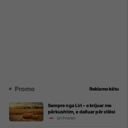
Promo
Reklamo këtu
Sempre nga Liri – e krijuar me
përkushtim, e dalluar për cilësi
Liri Prizren