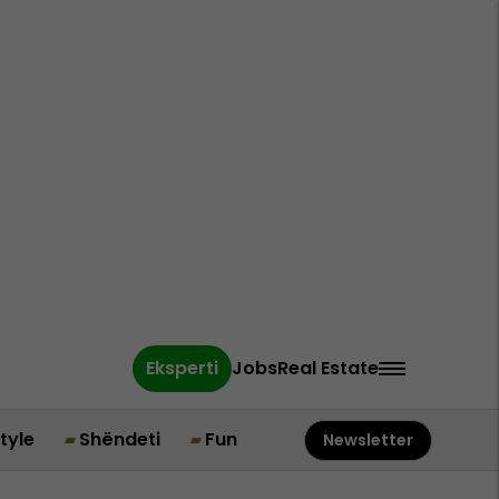
Eksperti
Jobs
Real Estate
style
Shëndeti
Fun
Newsletter