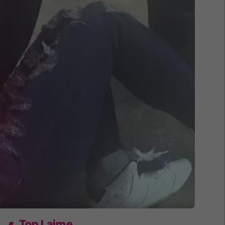
Top Lajme