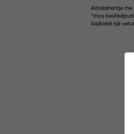
Adoleshentja me 
“mos bashkëpunim
biqikletë një vetu