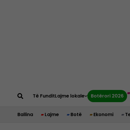
Të Fundit
Lajme lokale
Botërori 2026
Ballina
Lajme
Botë
Ekonomi
T