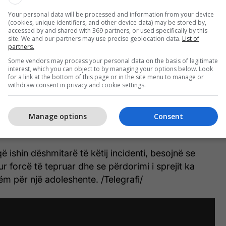
kuar shihet se si vajza refuzon të merret në pyetje
Your personal data will be processed and information from your device
(cookies, unique identifiers, and other device data) may be stored by,
nga policia, të cilët u treguan vigjilent duke e kapur
accessed by and shared with 369 partners, or used specifically by this
ëpinë dhe duke e prangosur dhunshëm.
site. We and our partners may use precise geolocation data.
List of
partners.
Some vendors may process your personal data on the basis of legitimate
të dëgjohet në video duke bërtitur “mos më prekni”,
interest, which you can object to by managing your options below. Look
t histerike derisa policia e përplasin për tokë.
for a link at the bottom of this page or in the site menu to manage or
withdraw consent in privacy and cookie settings.
përfundon me kaq, pasi ata vendosin ta dërgojnë në
ë por ajo refuzon të fus këmbët brenda me ç’rast i
Manage options
Consent
piper.
 ishin dëshmitarë të këtij incidenti, besojnë se
ur forcë të tepruar dhe se përdorimi i sprejit ka
m për një adoleshente. /Telegrafi/