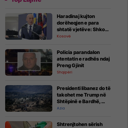
Haradinaj kujton
dorëheqjen e para
shtatë vjetëve: Shkova
në Hagë si qytetar, jo si
Kosovë
kryeministër
Policia parandalon
atentatin e radhës ndaj
Preng Gjinit
Shqipëri
Presidenti libanez do të
takohet me Trump në
Shtëpinë e Bardhë,
duke shpresuar të
Azia
krijojë presion mbi
Izraelin
Shtrenjtohen sërish