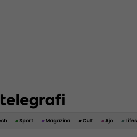
ech
Sport
Magazina
Cult
Ajo
Life