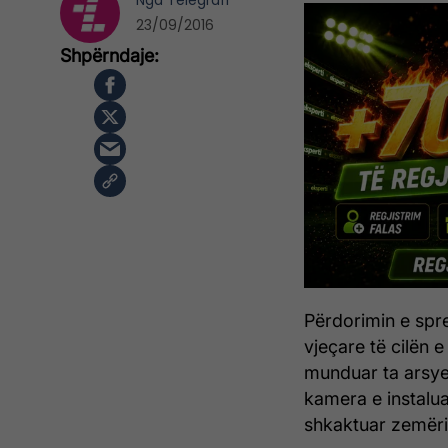
Nga
Telegrafi
23/09/2016
Përdorimin e spre
vjeçare të cilën e
munduar ta arsye
kamera e instalua
shkaktuar zemëri