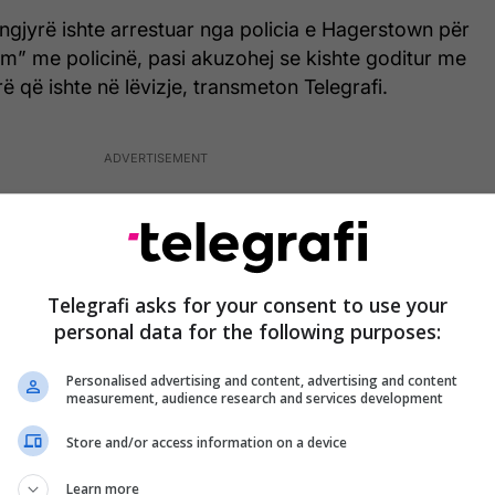
ngjyrë ishte arrestuar nga policia e Hagerstown për
” me policinë, pasi akuzohej se kishte goditur me
rë që ishte në lëvizje, transmeton Telegrafi.
Telegrafi asks for your consent to use your
personal data for the following purposes:
Personalised advertising and content, advertising and content
measurement, audience research and services development
Store and/or access information on a device
Learn more