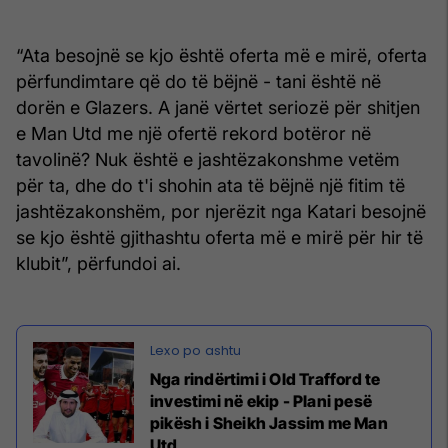
“Ata besojnë se kjo është oferta më e mirë, oferta
përfundimtare që do të bëjnë - tani është në
dorën e Glazers. A janë vërtet seriozë për shitjen
e Man Utd me një ofertë rekord botëror në
tavolinë? Nuk është e jashtëzakonshme vetëm
për ta, dhe do t'i shohin ata të bëjnë një fitim të
jashtëzakonshëm, por njerëzit nga Katari besojnë
se kjo është gjithashtu oferta më e mirë për hir të
klubit”, përfundoi ai.
Nga rindërtimi i Old Trafford te
investimi në ekip - Plani pesë
pikësh i Sheikh Jassim me Man
Utd