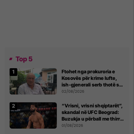
Top 5
Ftohet nga prokuroria e
Kosovës për krime lufte,
ish-gjenerali serb thotë se
dikush e tradhtoi në
02/08/2026
Beograd
“Vrisni, vrisni shqiptarët”,
skandal në UFC Beograd:
Buzukja u përball me thirrje
anti-shqiptare nga
01/08/2026
tribunat