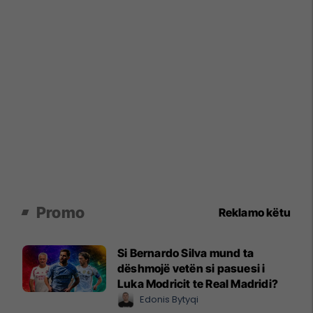
Promo
Reklamo këtu
Si Bernardo Silva mund ta
dëshmojë vetën si pasuesi i
Luka Modricit te Real Madridi?
Edonis Bytyqi