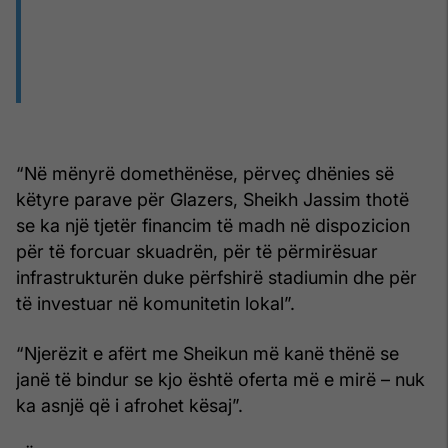
“Në mënyrë domethënëse, përveç dhënies së
këtyre parave për Glazers, Sheikh Jassim thotë
se ka një tjetër financim të madh në dispozicion
për të forcuar skuadrën, për të përmirësuar
infrastrukturën duke përfshirë stadiumin dhe për
të investuar në komunitetin lokal”.
“Njerëzit e afërt me Sheikun më kanë thënë se
janë të bindur se kjo është oferta më e mirë – nuk
ka asnjë që i afrohet kësaj”.