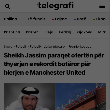
Ballina
Të fundit
Lajme
Botë
Ekono
Prishtina
Prizreni
Peja
Ferizaj
Gjakova
Mitrov
Sport
>
Futboll
>
Futboll-nderkombetare
>
Premier League
Sheikh Jassim paraqet ofertën për
thyerjen e rekordit botëror për
blerjen e Manchester United