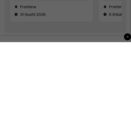
Prishtine
Prishtinë
31 Gusht 2026
6 Shtator 2
×