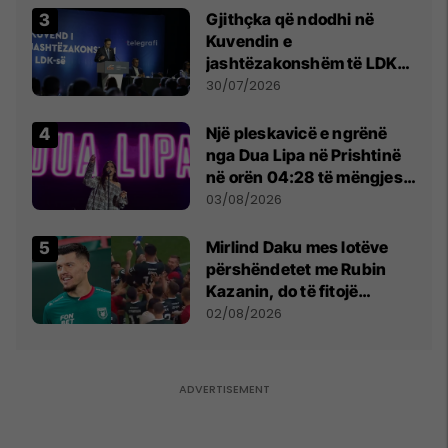
Gjithçka që ndodhi në
Kuvendin e
jashtëzakonshëm të LDK-
së
30/07/2026
Një pleskavicë e ngrënë
nga Dua Lipa në Prishtinë
në orën 04:28 të mëngjesit
- dhe bota digjitale serbe
03/08/2026
shpall gjendjen e luftës
Mirlind Daku mes lotëve
përshëndetet me Rubin
Kazanin, do të fitojë
miliona te Spartak Moska
02/08/2026