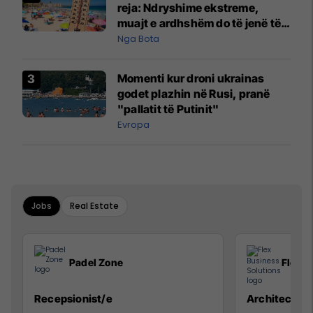
reja: Ndryshime ekstreme,
muajt e ardhshëm do të jenë të
pazakontë
Nga Bota
Momenti kur droni ukrainas
godet plazhin në Rusi, pranë
"pallatit të Putinit"
Evropa
Jobs
Real Estate
Padel Zone
Flex B
Recepsionist/e
Architect