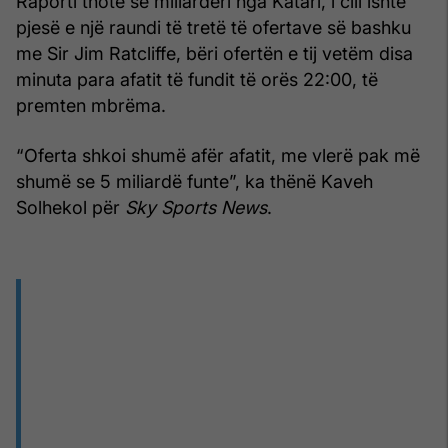
Raporti thotë se miliarderi nga Katari, i cili ishte
pjesë e një raundi të tretë të ofertave së bashku
me Sir Jim Ratcliffe, bëri ofertën e tij vetëm disa
minuta para afatit të fundit të orës 22:00, të
premten mbrëma.
“Oferta shkoi shumë afër afatit, me vlerë pak më
shumë se 5 miliardë funte”, ka thënë Kaveh
Solhekol për
Sky Sports News
.