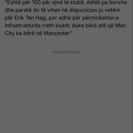
“Është për 100 për qind të klubit, është pa borxhe
dhe paratë do të vihen në dispozicion jo vetëm
për Erik Ten Hag, por edhe për përmirësimin e
infrastrukturës rreth klubit; duke bërë atë që Man
City ka bërë në Mançester”.