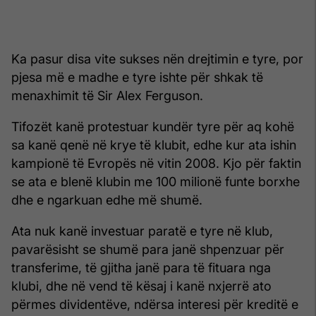
Ka pasur disa vite sukses nën drejtimin e tyre, por
pjesa më e madhe e tyre ishte për shkak të
menaxhimit të Sir Alex Ferguson.
Tifozët kanë protestuar kundër tyre për aq kohë
sa kanë qenë në krye të klubit, edhe kur ata ishin
kampionë të Evropës në vitin 2008. Kjo për faktin
se ata e blenë klubin me 100 milionë funte borxhe
dhe e ngarkuan edhe më shumë.
Ata nuk kanë investuar paratë e tyre në klub,
pavarësisht se shumë para janë shpenzuar për
transferime, të gjitha janë para të fituara nga
klubi, dhe në vend të kësaj i kanë nxjerrë ato
përmes dividentëve, ndërsa interesi për kreditë e