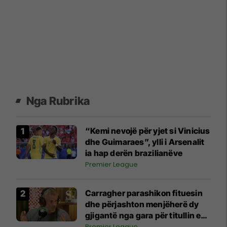
Nga Rubrika
“Kemi nevojë për yjet si Vinicius
dhe Guimaraes”, ylli i Arsenalit
ia hap derën brazilianëve
Premier League
Carragher parashikon fituesin
dhe përjashton menjëherë dy
gjigantë nga gara për titullin e
Ligës Premier
Premier League