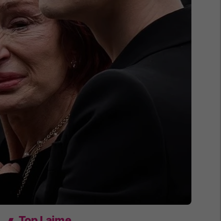
Top Lajme