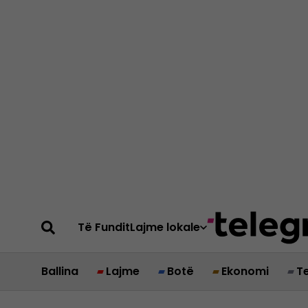
Të Fundit
Lajme lokale
Ballina
Lajme
Botë
Ekonomi
T