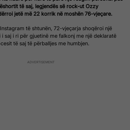
shortit të saj, legjendës së rock-ut Ozzy
ndërroi jetë më 22 korrik në moshën 76-vjeçare.
Instagram të shtunën, 72-vjeçarja shoqëroi një
i saj i ri për gjuetinë me falkonj me një deklaratë
cesit të saj të përballjes me humbjen.