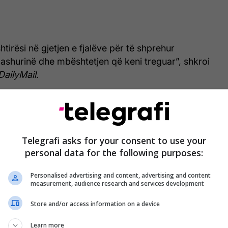
tirësi në gjetjen e fjalëve për të shprehur
ashurinë dhe mbështetjen që keni treguar”, shkroi
DailyMail.
Telegrafi asks for your consent to use your
personal data for the following purposes:
Personalised advertising and content, advertising and content
measurement, audience research and services development
Store and/or access information on a device
Learn more