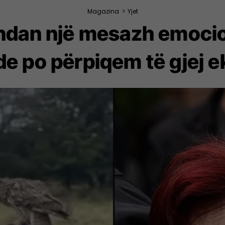
Magazina
>
Yjet
dan një mesazh emocio
e po përpiqem të gjej ek