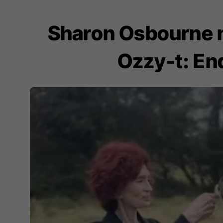
Sharon Osbourne n
Ozzy-t: End