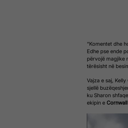
“Komentet dhe ho
Edhe pse ende po 
përvojë magjike m
tërësisht në besim
Vajza e saj, Kelly
sjellë buzëqeshje
ku Sharon shfaqe
ekipin e
Cornwall