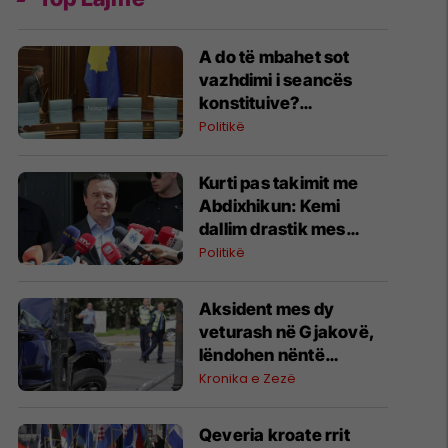
A do të mbahet sot
vazhdimi i seancës
konstituive?
Deklarohet Kurti
Politikë
Kurti pas takimit me
Abdixhikun: Kemi
dallim drastik mes
rezultatit zgjedhor dhe
Politikë
kërkesave të LDK-së
Aksident mes dy
veturash në Gjakovë,
lëndohen nëntë
persona
Kronika e Zezë
Qeveria kroate rrit