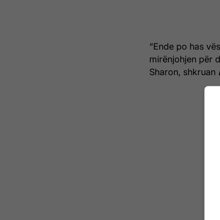
“Ende po has vësh
mirënjohjen për d
Sharon, shkruan