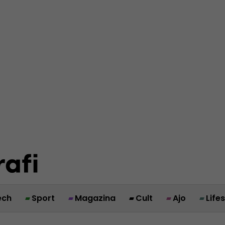
ech
Sport
Magazina
Cult
Ajo
Life