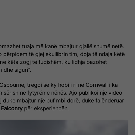
mazhet tuaja më kanë mbajtur gjallë shumë netë.
përpiqem të gjej ekuilibrin tim, doja të ndaja këtë
e këta zogj të fuqishëm, ku lidhja bazohet
 dhe siguri”.
 Osbourne, tregoi se ky hobi i ri në Cornwall i ka
n sërish në fytyrën e nënës. Ajo publikoi një video
j duke mbajtur një buf mbi dorë, duke falënderuar
 Falconry
për eksperiencën.