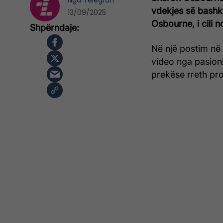
Nga
Telegrafi
vdekjes së bashkë
13/09/2025
Osbourne, i cili 
Në një postim në 
video nga pasioni 
prekëse rreth pro