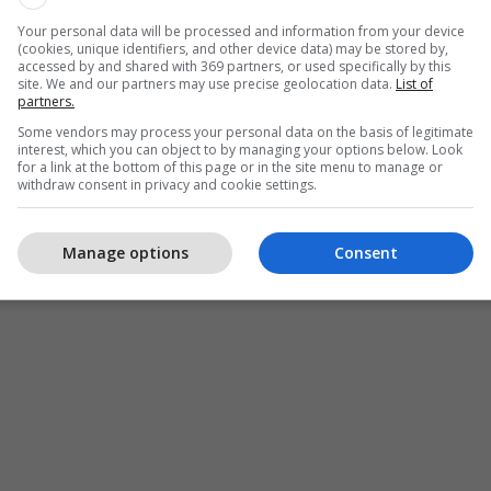
Your personal data will be processed and information from your device
(cookies, unique identifiers, and other device data) may be stored by,
accessed by and shared with 369 partners, or used specifically by this
site. We and our partners may use precise geolocation data.
List of
partners.
Some vendors may process your personal data on the basis of legitimate
interest, which you can object to by managing your options below. Look
for a link at the bottom of this page or in the site menu to manage or
withdraw consent in privacy and cookie settings.
Manage options
Consent