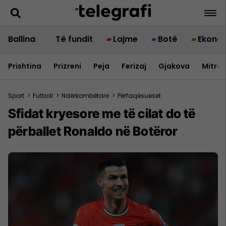
Ballina
Të fundit
Lajme
Botë
Ekono
Prishtina
Prizreni
Peja
Ferizaj
Gjakova
Mitrov
Sport
>
Futboll
>
Ndërkombëtare
>
Përfaqësueset
Sfidat kryesore me të cilat do të
përballet Ronaldo në Botëror