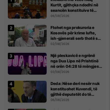
Kurtit, gjithçka ndodhi në
seancën konstituive të
Kuvendit
06/08/2026
Ftohet nga prokuroria e
Kosovës për krime lufte,
ish-gjenerali serb thotë se
dikush e tradhtoi në
02/08/2026
Beograd
Një pleskavicë e ngrënë
nga Dua Lipa në Prishtinë
në orën 04:28 të mëngjesit
- dhe bota digjitale serbe
03/08/2026
shpall gjendjen e luftës
Deda: Nëse deri nesër nuk
konstituohet Kuvendi, të
gjithë deputetët do të
bëjnë shkelje të rëndë
06/08/2026
kushtetuese