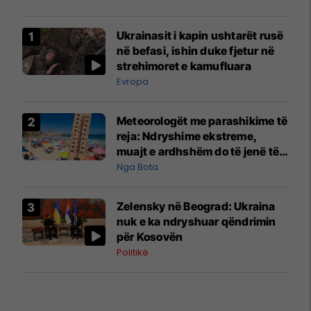
Ukrainasit i kapin ushtarët rusë
në befasi, ishin duke fjetur në
strehimoret e kamufluara
Evropa
Meteorologët me parashikime të
reja: Ndryshime ekstreme,
muajt e ardhshëm do të jenë të
pazakontë
Nga Bota
Zelensky në Beograd: Ukraina
nuk e ka ndryshuar qëndrimin
për Kosovën
Politikë