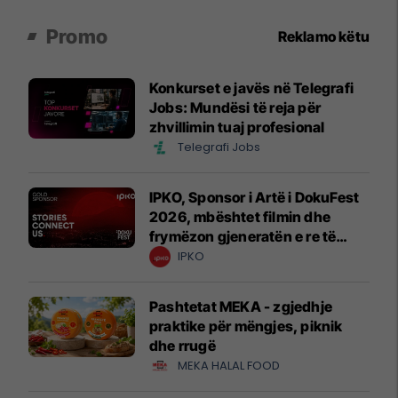
Promo
Reklamo këtu
Konkurset e javës në Telegrafi
Jobs: Mundësi të reja për
zhvillimin tuaj profesional
Telegrafi Jobs
IPKO, Sponsor i Artë i DokuFest
2026, mbështet filmin dhe
frymëzon gjeneratën e re të
krijuesve
IPKO
Pashtetat MEKA - zgjedhje
praktike për mëngjes, piknik
dhe rrugë
MEKA HALAL FOOD