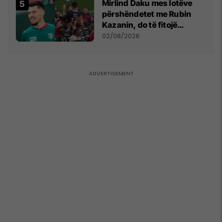
Mirlind Daku mes lotëve
përshëndetet me Rubin
Kazanin, do të fitojë
miliona te Spartak Moska
02/08/2026