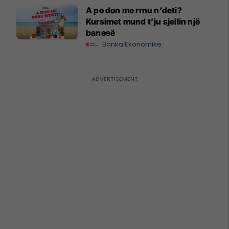
A po don me rrnu n’deti?
Kursimet mund t’ju sjellin një
banesë
Banka Ekonomike