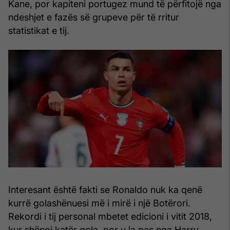
Kane, por kapiteni portugez mund të përfitojë nga
ndeshjet e fazës së grupeve për të rritur
statistikat e tij.
Interesant është fakti se Ronaldo nuk ka qenë
kurrë golashënuesi më i mirë i një Botërori.
Rekordi i tij personal mbetet edicioni i vitit 2018,
kur shënoi katër gola, por u la pas nga Harry