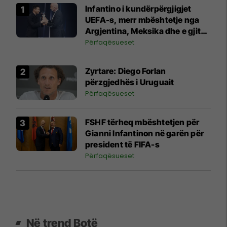
Infantino i kundërpërgjigjet
UEFA-s, merr mbështetje nga
Argjentina, Meksika dhe e gjithë
Afrika
Përfaqësueset
Zyrtare: Diego Forlan
përzgjedhës i Uruguait
Përfaqësueset
FSHF tërheq mbështetjen për
Gianni Infantinon në garën për
president të FIFA-s
Përfaqësueset
Në trend Botë