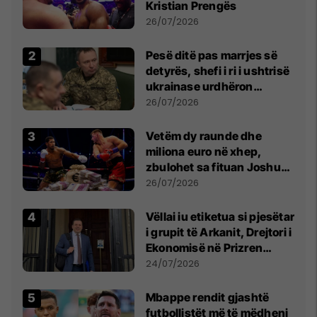
Kristian Prengës
26/07/2026
Pesë ditë pas marrjes së
detyrës, shefi i ri i ushtrisë
ukrainase urdhëron
kontroll të madh
26/07/2026
Vetëm dy raunde dhe
miliona euro në xhep,
zbulohet sa fituan Joshua
e Prenga
26/07/2026
Vëllai iu etiketua si pjesëtar
i grupit të Arkanit, Drejtori i
Ekonomisë në Prizren
mohon pretendimet
24/07/2026
Mbappe rendit gjashtë
futbollistët më të mëdhenj