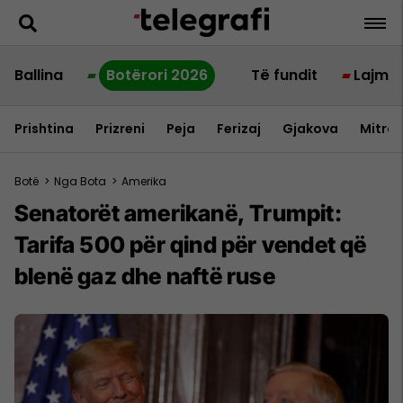
Ballina
Botërori 2026
Të fundit
Lajme
Prishtina
Prizreni
Peja
Ferizaj
Gjakova
Mitrov
Botë
>
Nga Bota
>
Amerika
Senatorët amerikanë, Trumpit:
Tarifa 500 për qind për vendet që
blenë gaz dhe naftë ruse