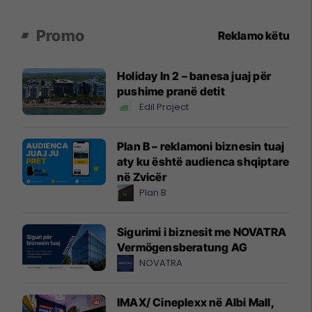
Promo
Reklamo këtu
Holiday In 2 – banesa juaj për
pushime pranë detit
Edil Project
Plan B – reklamoni biznesin tuaj
aty ku është audienca shqiptare
në Zvicër
Plan B
Sigurimi i biznesit me NOVATRA
Vermögensberatung AG
NOVATRA
IMAX/ Cineplexx në Albi Mall,