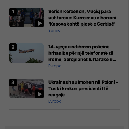
Sërish kërcënon, Vuçiq para
ushtarëve: Kurrë mos e harroni,
'Kosova është pjesë e Serbisë'
Serbia
14-vjeçari ndihmon policinë
britanike për një telefonatë të
rreme, aeroplanët luftarakë u
ngritën në ajër për të
Evropa
interceptuar fluturaken e Qatar
Airways që po shkonte drejt
Ukrainasit sulmohen në Poloni -
Mançesterit
Tusk i kërkon presidentit të
reagojë
Evropa