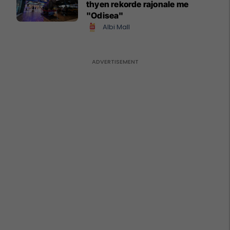
thyen rekorde rajonale me
"Odisea"
Albi Mall