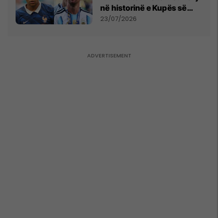
në historinë e Kupës së
Botës, Messi mbetet i dyti
23/07/2026