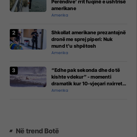
Perëndive’ rrit fuqinë e ushtrisë
amerikane
Amerika
Shkollat amerikane prezantojnë
dronë me sprej piperi: Nuk
mund t'u shpëtosh
Amerika
“Edhe pak sekonda dhe do të
kishte vdekur” - momenti
dramatik kur 10-vjeçari nxirret
nga uji në Kaliforni
Amerika
Në trend Botë