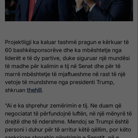
Projektligji ka kaluar tashmë pragun e kërkuar të
60 bashkësponsorëve dhe ka mbështetje nga
liderët e të dy partive, duke siguruar një mundësi
të madhe për kalimin e tij në Senat dhe për të
marrë mbështetje të mjaftueshme në rast të një
vetoje të mundshme nga presidenti Trump,
shkruan
thehill
.
“Ai e ka shprehur zemërimin e tij. Ne duam që
negociatat të përfundojnë luftën, në një mënyrë të
drejtë dhe të ndershme. Mendoj se Trumpi është
personi i duhur për të arritur këtë qëllim, por këto
sanksione shprehin qëndrimin e Senatit, që e