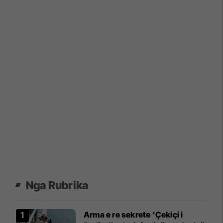
Nga Rubrika
Arma e re sekrete ‘Çekiçi i