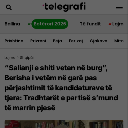
Ballina
Botërori 2026
Të fundit
Lajme
Prishtina
Prizreni
Peja
Ferizaj
Gjakova
Mitrov
Lajme
>
Shqipëri
“Salianji e shiti veten në burg”,
Berisha i vetëm në garë pas
përjashtimit të kandidaturave të
tjera: Tradhtarët e partisë s’mund
të marrin pjesë