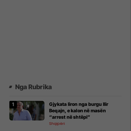
Nga Rubrika
Gjykata liron nga burgu Ilir
Beqajn, e kalon në masën
“arrest në shtëpi”
Shqipëri