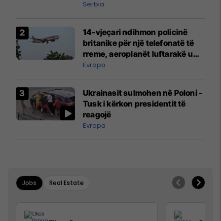
Serbia
14-vjeçari ndihmon policinë
britanike për një telefonatë të
rreme, aeroplanët luftarakë u
ngritën në ajër për të
Evropa
interceptuar fluturaken e Qatar
Airways që po shkonte drejt
Ukrainasit sulmohen në Poloni -
Mançesterit
Tusk i kërkon presidentit të
reagojë
Evropa
Jobs
Real Estate