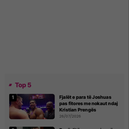
Top 5
Fjalët e para të Joshuas
pas fitores me nokaut ndaj
Kristian Prengës
26/07/2026