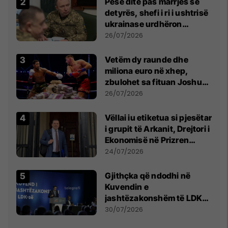
Pesë ditë pas marrjes së
detyrës, shefi i ri i ushtrisë
ukrainase urdhëron
kontroll të madh
26/07/2026
Vetëm dy raunde dhe
miliona euro në xhep,
zbulohet sa fituan Joshua
e Prenga
26/07/2026
Vëllai iu etiketua si pjesëtar
i grupit të Arkanit, Drejtori i
Ekonomisë në Prizren
mohon pretendimet
24/07/2026
Gjithçka që ndodhi në
Kuvendin e
jashtëzakonshëm të LDK-
së
30/07/2026