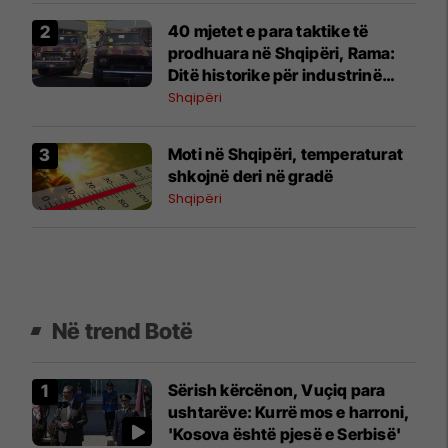
40 mjetet e para taktike të
prodhuara në Shqipëri, Rama:
Ditë historike për industrinë
ushtarake
Shqipëri
Moti në Shqipëri, temperaturat
shkojnë deri në gradë
Shqipëri
Në trend Botë
Sërish kërcënon, Vuçiq para
ushtarëve: Kurrë mos e harroni,
'Kosova është pjesë e Serbisë'