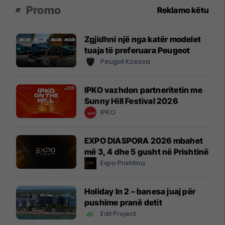
Promo
Reklamo këtu
Zgjidhni një nga katër modelet
tuaja të preferuara Peugeot
Peugot Kosova
IPKO vazhdon partneritetin me
Sunny Hill Festival 2026
IPKO
EXPO DIASPORA 2026 mbahet
më 3, 4 dhe 5 gusht në Prishtinë
Expo Prishtina
Holiday In 2 – banesa juaj për
pushime pranë detit
Edil Project