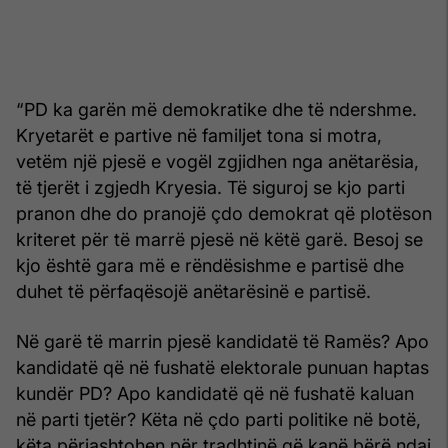
“PD ka garën më demokratike dhe të ndershme.
Kryetarët e partive në familjet tona si motra,
vetëm një pjesë e vogël zgjidhen nga anëtarësia,
të tjerët i zgjedh Kryesia. Të siguroj se kjo parti
pranon dhe do pranojë çdo demokrat që plotëson
kriteret për të marrë pjesë në këtë garë. Besoj se
kjo është gara më e rëndësishme e partisë dhe
duhet të përfaqësojë anëtarësinë e partisë.
Në garë të marrin pjesë kandidatë të Ramës? Apo
kandidatë që në fushatë elektorale punuan haptas
kundër PD? Apo kandidatë që në fushatë kaluan
në parti tjetër? Këta në çdo parti politike në botë,
këta përjashtohen për tradhtinë që kanë bërë ndaj