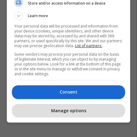
Store and/or access information on a device
Learn more
Your personal data will be processed and information from
your device (cookies, unique identifiers, and other device
data) may be stored by, accessed by and shared with 369
partners, or used specifically by this site. We and our partners
may use precise geolocation data.
List of partners.
Some vendors may process your personal data on the basis
of legitimate interest, which you can object to by managing
your options below. Look for a link at the bottom of this page
or in the site menu to manage or withdraw consent in privacy
Ervin Salianji
Sali Berisha
and cookie settings.
Consent
Manage options