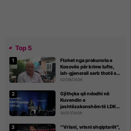
Top 5
Ftohet nga prokuroria e
Kosovës për krime lufte,
ish-gjenerali serb thotë se
dikush e tradhtoi në
02/08/2026
Beograd
Gjithçka që ndodhi në
Kuvendin e
jashtëzakonshëm të LDK-
së
30/07/2026
“Vrisni, vrisni shqiptarët”,