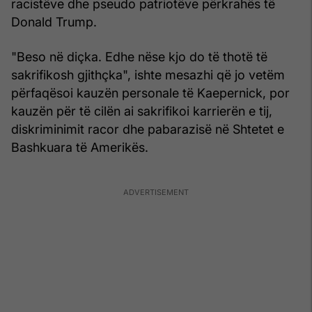
racistëve dhe pseudo patriotëve përkrahës të
Donald Trump.
"Beso në diçka. Edhe nëse kjo do të thotë të
sakrifikosh gjithçka", ishte mesazhi që jo vetëm
përfaqësoi kauzën personale të Kaepernick, por
kauzën për të cilën ai sakrifikoi karrierën e tij,
diskriminimit racor dhe pabarazisë në Shtetet e
Bashkuara të Amerikës.