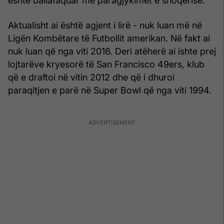
është ballafaquar me paragjykimet e shoqërisë.
Aktualisht ai është agjent i lirë - nuk luan më në
Ligën Kombëtare të Futbollit amerikan. Në fakt ai
nuk luan që nga viti 2016. Deri atëherë ai ishte prej
lojtarëve kryesorë të San Francisco 49ers, klub
që e draftoi në vitin 2012 dhe që i dhuroi
paraqitjen e parë në Super Bowl që nga viti 1994.