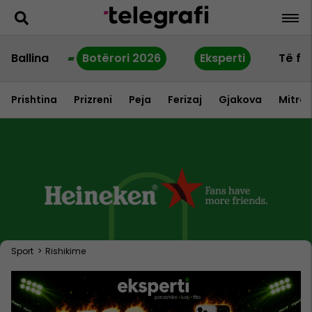
Ballina
Botërori 2026
Eksperti
Të fu
Prishtina
Prizreni
Peja
Ferizaj
Gjakova
Mitrov
Sport
>
Rishikime