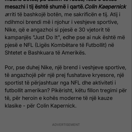
mesazhi i tij është shumë i qartë.
Colin Kaepernick
a
rriti të bashkojë botën, me sakrificën e tij. Atij i
ndihmoi brendi më i njohur i veshjeve sportive,
Nike, që e angazhoi si pjesë e 30 vjetorit të
kampanjës "Just Do It", edhe pse ai nuk është më
pjesë e NFL (Ligës Kombëtare të Futbollit) në
Shtetet e Bashkuara të Amerikës.
Por, pse duhej Nike, një brend i veshjeve sportive,
të angazhojë për një prej fushatave kryesore, një
sportist të përjashtuar nga NFL dhe aktiviteti i
futbollit amerikan? Pikërisht, këtu fillon tregimi për
të, për heroin e kohës moderne të një kauze
klasike - për Colin Kapernick.