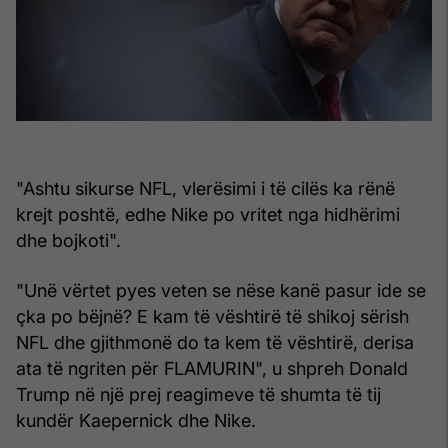
"Ashtu sikurse NFL, vlerësimi i të cilës ka rënë
krejt poshtë, edhe Nike po vritet nga hidhërimi
dhe bojkoti".
"Unë vërtet pyes veten se nëse kanë pasur ide se
çka po bëjnë? E kam të vështirë të shikoj sërish
NFL dhe gjithmonë do ta kem të vështirë, derisa
ata të ngriten për FLAMURIN", u shpreh Donald
Trump në një prej reagimeve të shumta të tij
kundër Kaepernick dhe Nike.