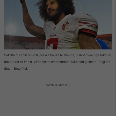
Sakrifikoi karrierën e tij për një kauzë të shenjtë, u shpërblye nga Nike që
theu rekorde falë tij. Ai ëndërroi çmendurisht. Nike pati guximin. Të gjithë
fituan. Bota fitoi.