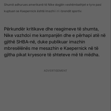
Shumë adhurues amerikanë të Nike dogjën veshëmbathjet e tyre pasi
kuptuan se Kaepernick është imazhi i ri i brendit sportiv.
Përkundër kritikave dhe reagimeve të shumta,
Nike vazhdoi me kampanjën dhe e përhapi atë në
gjithë SHBA-në, duke publikuar imazhin
mbresëlënës me mesazhin e Kaepernick në të
gjitha pikat kryesore të shteteve më të mëdha.