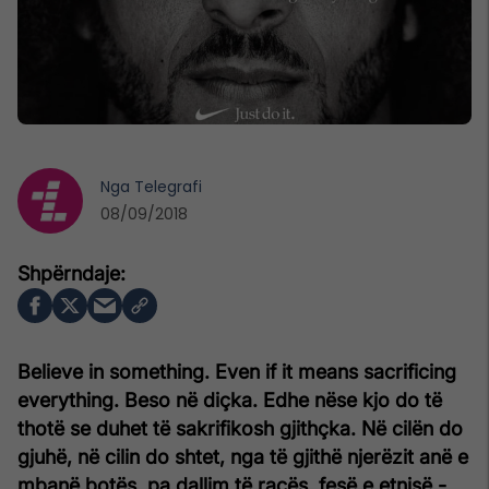
Nga
Telegrafi
08/09/2018
Believe in something. Even if it means sacrificing
everything.
Beso në diçka. Edhe nëse kjo do të
thotë se duhet të sakrifikosh gjithçka.
Në cilën do
gjuhë, në cilin do shtet, nga të gjithë njerëzit anë e
mbanë botës, pa dallim të racës, fesë e etnisë -