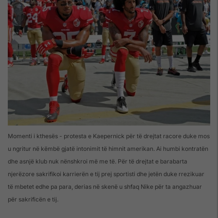
Momenti i kthesës - protesta e Kaepernick për të drejtat racore duke mos
u ngritur në këmbë gjatë intonimit të himnit amerikan. Ai humbi kontratën
dhe asnjë klub nuk nënshkroi më me të. Për të drejtat e barabarta
njerëzore sakrifikoi karrierën e tij prej sportisti dhe jetën duke rrezikuar
të mbetet edhe pa para, derias në skenë u shfaq Nike për ta angazhuar
për sakrificën e tij.