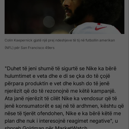
Colin Kaepernick gjatë një prej ndeshjeve të tij në futbollin amerikan
(NFL) për San Francisco 49ers
"Duhet të jeni shumë të sigurtë se Nike ka bërë
hulumtimet e veta dhe e di se çka do të çojë
përpara produktin e vet dhe kush do të jenë
njerëzit që do të rezonojnë me këtë kampanjë.
Ata janë njerëzit të cilët Nike ka vendosur që të
jenë konsumatorët e saj në të ardhmen, kështu që
nëse të tjerët ofendohen, Nike e ka bërë këtë me
plan dhe nuk i interesojnë reagimet negative", u
shpreh Goldman për MarketWatch.