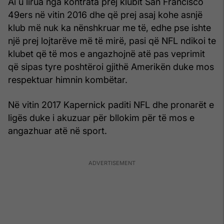
Ai u lirua nga kontrata prej klubit San Francisco
49ers në vitin 2016 dhe që prej asaj kohe asnjë
klub më nuk ka nënshkruar me të, edhe pse ishte
një prej lojtarëve më të mirë, pasi që NFL ndikoi te
klubet që të mos e angazhojnë atë pas veprimit
që sipas tyre poshtëroi gjithë Amerikën duke mos
respektuar himnin kombëtar.
Në vitin 2017 Kapernick paditi NFL dhe pronarët e
ligës duke i akuzuar për bllokim për të mos e
angazhuar atë në sport.