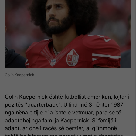
Colin Kaepernick
Colin Kaepernick është futbollist amerikan, lojtar i
pozitës "quarterback". U lind më 3 nëntor 1987
nga nëna e tij e cila ishte e vetmuar, para se të
adaptohej nga familja Kaepernick. Si fëmijë i
adaptuar dhe i racës së përzier, ai gjithmonë