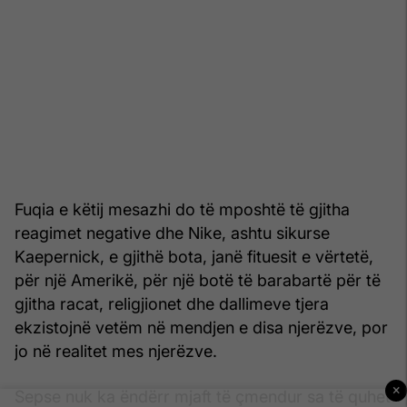
Fuqia e këtij mesazhi do të mposhtë të gjitha
reagimet negative dhe Nike, ashtu sikurse
Kaepernick, e gjithë bota, janë fituesit e vërtetë,
për një Amerikë, për një botë të barabartë për të
gjitha racat, religjionet dhe dallimeve tjera
ekzistojnë vetëm në mendjen e disa njerëzve, por
jo në realitet mes njerëzve.
×
Sepse nuk ka ëndërr mjaft të çmendur sa të quhet