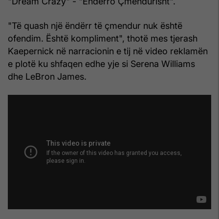
"Dream Crazy" - "Ëndërro Çmendurisht".
"Të quash një ëndërr të çmendur nuk është
ofendim. Është kompliment", thotë mes tjerash
Kaepernick në narracionin e tij në video reklamën
e plotë ku shfaqen edhe yje si Serena Williams
dhe LeBron James.