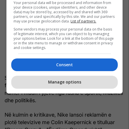
Your personal data will be processed and information from
your device (cookies, unique identifiers, and other device
data) may be stored by, accessed by and shared with 369
partners, or used specifically by this site. We and our partners
may use precise geolocation data.
List of partners.
Some vendors may process your personal data on the basis
of legitimate interest, which you can object to by managing
your options below. Look for a link at the bottom of this page
or in the site menu to manage or withdraw consent in privacy
and cookie settings.
Consent
Shitjet online të Nike u rritën për 31 për qind pas
Manage options
fillimit të kampanjës, të cilën e përkrahën një
numër i madh i yjeve nga fusha e sportit, muzikës
dhe politikës.
Në kulmin e kritikave, Nike lansoi reklamën e
plotë televizive me Colin Kaepernick e titulluar