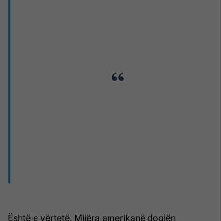
Është e vërtetë. Mijëra amerikanë dogjën