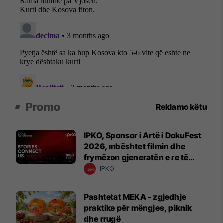
Promo
Reklamo këtu
IPKO, Sponsor i Artë i DokuFest
2026, mbështet filmin dhe
frymëzon gjeneratën e re të
krijuesve
IPKO
Pashtetat MEKA - zgjedhje
praktike për mëngjes, piknik
dhe rrugë