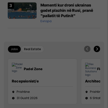
Momenti kur droni ukrainas
godet plazhin në Rusi, pranë
"pallatit të Putinit"
Evropa
Jobs
Real Estate
Padel Zone
Flex B
Recepsionist/e
Architect
Prishtine
Prishtinë
31 Gusht 2026
6 Shtator 2