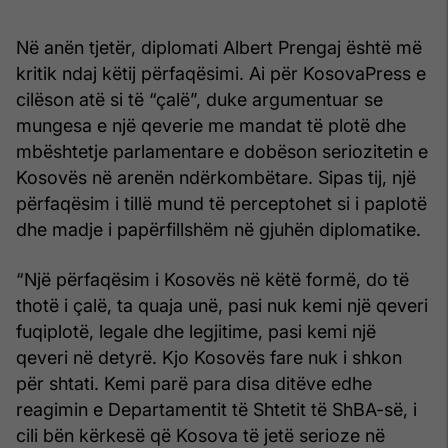
Në anën tjetër, diplomati Albert Prengaj është më
kritik ndaj këtij përfaqësimi. Ai për KosovaPress e
cilëson atë si të “çalë”, duke argumentuar se
mungesa e një qeverie me mandat të plotë dhe
mbështetje parlamentare e dobëson seriozitetin e
Kosovës në arenën ndërkombëtare. Sipas tij, një
përfaqësim i tillë mund të perceptohet si i paplotë
dhe madje i papërfillshëm në gjuhën diplomatike.
“Një përfaqësim i Kosovës në këtë formë, do të
thotë i çalë, ta quaja unë, pasi nuk kemi një qeveri
fuqiplotë, legale dhe legjitime, pasi kemi një
qeveri në detyrë. Kjo Kosovës fare nuk i shkon
për shtati. Kemi parë para disa ditëve edhe
reagimin e Departamentit të Shtetit të ShBA-së, i
cili bën kërkesë që Kosova të jetë serioze në