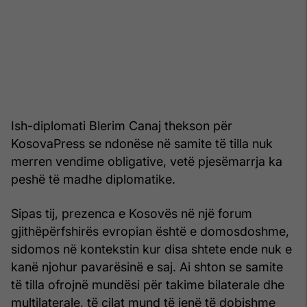
Ish-diplomati Blerim Canaj thekson për
KosovaPress se ndonëse në samite të tilla nuk
merren vendime obligative, vetë pjesëmarrja ka
peshë të madhe diplomatike.
Sipas tij, prezenca e Kosovës në një forum
gjithëpërfshirës evropian është e domosdoshme,
sidomos në kontekstin kur disa shtete ende nuk e
kanë njohur pavarësinë e saj. Ai shton se samite
të tilla ofrojnë mundësi për takime bilaterale dhe
multilaterale, të cilat mund të jenë të dobishme