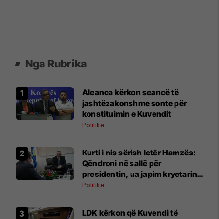
Nga Rubrika
Aleanca kërkon seancë të
jashtëzakonshme sonte për
konstituimin e Kuvendit
Politikë
​Kurti i nis sërish letër Hamzës:
Qëndroni në sallë për
presidentin, ua japim kryetarin e
Kuvendit
Politikë
LDK kërkon që Kuvendi të