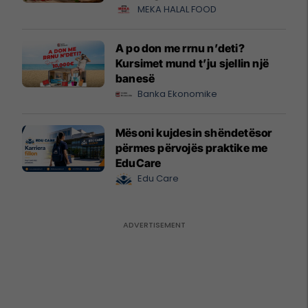
MEKA HALAL FOOD
A po don me rrnu n’deti?
Kursimet mund t’ju sjellin një
banesë
Banka Ekonomike
Mësoni kujdesin shëndetësor
përmes përvojës praktike me
EduCare
Edu Care