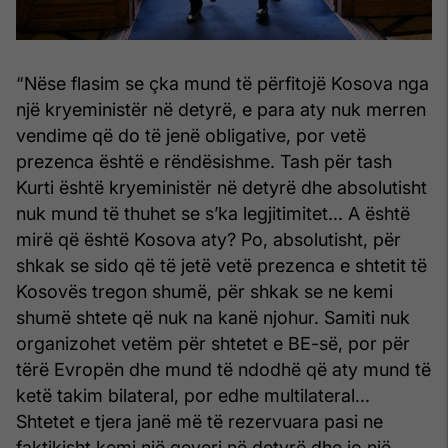
“Nëse flasim se çka mund të përfitojë Kosova nga
një kryeministër në detyrë, e para aty nuk merren
vendime që do të jenë obligative, por vetë
prezenca është e rëndësishme. Tash për tash
Kurti është kryeministër në detyrë dhe absolutisht
nuk mund të thuhet se s’ka legjitimitet... A është
mirë që është Kosova aty? Po, absolutisht, për
shkak se sido që të jetë vetë prezenca e shtetit të
Kosovës tregon shumë, për shkak se ne kemi
shumë shtete që nuk na kanë njohur. Samiti nuk
organizohet vetëm për shtetet e BE-së, por për
tërë Evropën dhe mund të ndodhë që aty mund të
ketë takim bilateral, por edhe multilateral...
Shtetet e tjera janë më të rezervuara pasi ne
faktikisht kemi një qeveri në detyrë dhe jo një