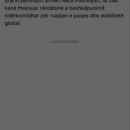
dhe kryeministri armen Nikol Pashinyan, të cilët
kanë theksuar rëndësinë e bashkëpunimit
ndërkombëtar për ruajtjen e paqes dhe stabilitetit
global.