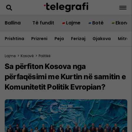
Ballina
Të fundit
Lajme
Botë
Ekono
Prishtina
Prizreni
Peja
Ferizaj
Gjakova
Mitrov
Lajme
>
Kosovë
>
Politikë
Sa përfiton Kosova nga
përfaqësimi me Kurtin në samitin e
Komunitetit Politik Evropian?