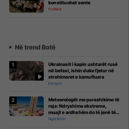
konstituohet sonte
Politikë
Në trend Botë
Ukrainasit i kapin ushtarët rusë
në befasi, ishin duke fjetur në
strehimoret e kamufluara
Evropa
Meteorologët me parashikime të
reja: Ndryshime ekstreme,
muajt e ardhshëm do të jenë të
pazakontë
Nga Bota