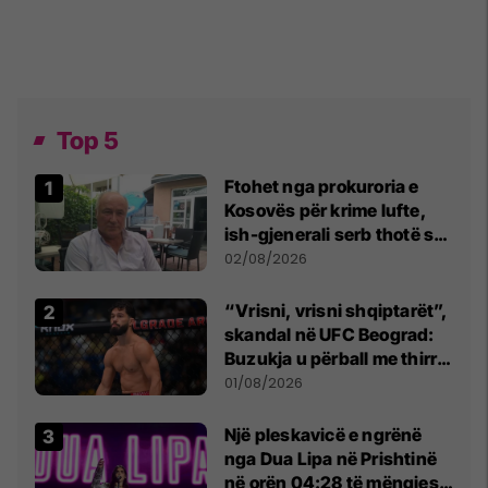
Top 5
Ftohet nga prokuroria e
Kosovës për krime lufte,
ish-gjenerali serb thotë se
dikush e tradhtoi në
02/08/2026
Beograd
“Vrisni, vrisni shqiptarët”,
skandal në UFC Beograd:
Buzukja u përball me thirrje
anti-shqiptare nga
01/08/2026
tribunat
Një pleskavicë e ngrënë
nga Dua Lipa në Prishtinë
në orën 04:28 të mëngjesit