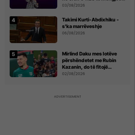
- dhe bota digjitale serbe
03/08/2026
shpall gjendjen e luftës
Takimi Kurti-Abdixhiku -
s'ka marrëveshje
06/08/2026
Mirlind Daku mes lotëve
përshëndetet me Rubin
Kazanin, do të fitojë
miliona te Spartak Moska
02/08/2026