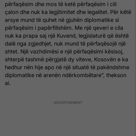
përfaqësim dhe mos të ketë përfaqësim i cili
çalon dhe nuk ka legjitimitet dhe legalitet. Për këtë
arsye mund të quhet në gjuhën diplomatike si
përfaqësim i papërfillshëm. Me një qeveri e cila
nuk ka prapa saj një Kuvend, legjislaturë që është
dalë nga zgjedhjet, nuk mund të përfaqësojë një
shtet. Një vazhdimësi e një përfaqësimi kësisoj,
shterpë tashmë përgjatë dy viteve, Kosovën e ka
hedhur nën hije apo në një situatë të pakëndshme
diplomatike në arenën ndërkombëtare”, thekson
ai.