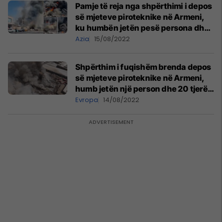
Pamje të reja nga shpërthimi i depos
së mjeteve piroteknike në Armeni,
ku humbën jetën pesë persona dhe
dhjetëra tjerë u lënduan
Azia
15/08/2022
Shpërthim i fuqishëm brenda depos
së mjeteve piroteknike në Armeni,
humb jetën një person dhe 20 tjerë
lëndohen
Evropa
14/08/2022