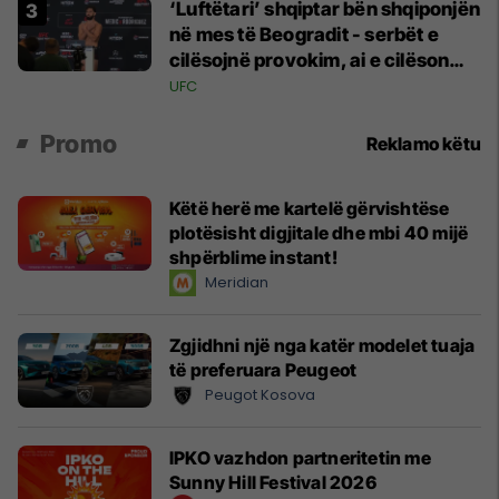
‘Luftëtari’ shqiptar bën shqiponjën
në mes të Beogradit - serbët e
cilësojnë provokim, ai e cilëson
simbol të identitetit
UFC
Promo
Reklamo këtu
Këtë herë me kartelë gërvishtëse
plotësisht digjitale dhe mbi 40 mijë
shpërblime instant!
Meridian
Zgjidhni një nga katër modelet tuaja
të preferuara Peugeot
Peugot Kosova
IPKO vazhdon partneritetin me
Sunny Hill Festival 2026