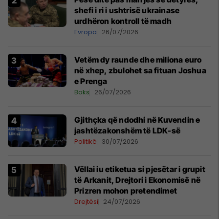
shefi i ri i ushtrisë ukrainase
urdhëron kontroll të madh
Evropa
26/07/2026
Vetëm dy raunde dhe miliona euro
në xhep, zbulohet sa fituan Joshua
e Prenga
Boks
26/07/2026
Gjithçka që ndodhi në Kuvendin e
jashtëzakonshëm të LDK-së
Politikë
30/07/2026
Vëllai iu etiketua si pjesëtar i grupit
të Arkanit, Drejtori i Ekonomisë në
Prizren mohon pretendimet
Drejtësi
24/07/2026