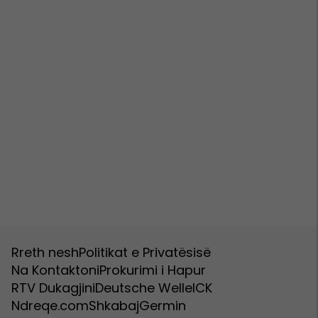
Rreth nesh
Politikat e Privatësisë
Na Kontaktoni
Prokurimi i Hapur
RTV Dukagjini
Deutsche Welle
ICK
Ndreqe.com
Shkabaj
Germin