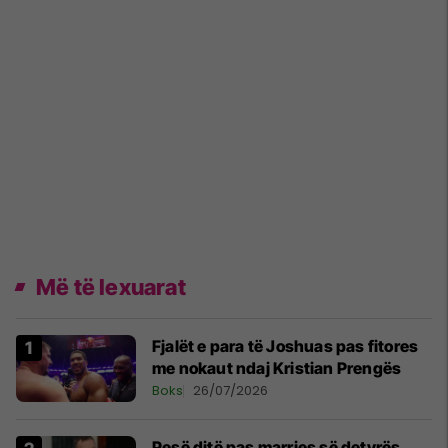
Më të lexuarat
Fjalët e para të Joshuas pas fitores
me nokaut ndaj Kristian Prengës
Boks
26/07/2026
Pesë ditë pas marrjes së detyrës,