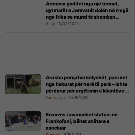
Armenia goditet nga një tërmet,
qytetarët e Jerevanit dolën në rrugë
nga frika se mund të shemben
ndërtesat
Azia
13/02/2021
Arusha përqafon këlyshët, pasi del
nga hekurat për herë të parë – ishte
përdorur për argëtimin e klientëve të
një restoranti (Foto)
Fun Lajme
16/05/2019
Kosovës i avancohet statusi në
Frankofoni, bëhet anëtare e
asociuar
Kosovë
11/10/2018