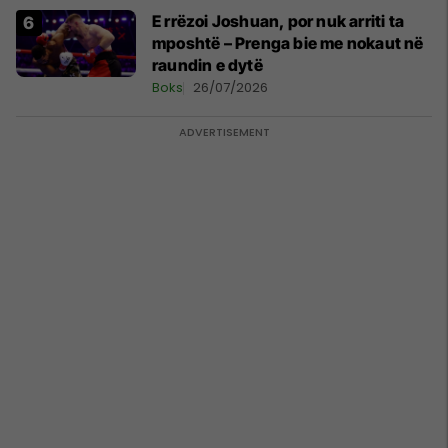
E rrëzoi Joshuan, por nuk arriti ta
mposhtë – Prenga bie me nokaut në
raundin e dytë
Boks
26/07/2026