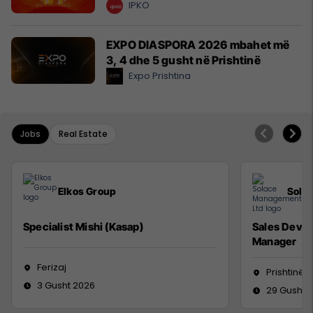
IPKO
EXPO DIASPORA 2026 mbahet më
3, 4 dhe 5 gusht në Prishtinë
Expo Prishtina
Jobs
Real Estate
Elkos Group
Sola
Specialist Mishi (Kasap)
Sales Deve
Manager
Ferizaj
Prishtinë
3 Gusht 2026
29 Gusht 