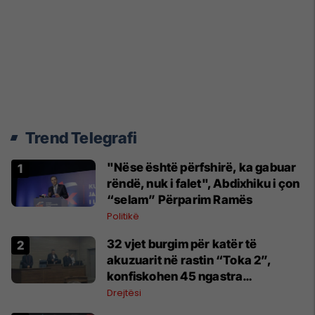
Trend Telegrafi
"Nëse është përfshirë, ka gabuar
rëndë, nuk i falet", Abdixhiku i çon
“selam” Përparim Ramës
Politikë
32 vjet burgim për katër të
akuzuarit në rastin “Toka 2”,
konfiskohen 45 ngastra
kadastrale
Drejtësi