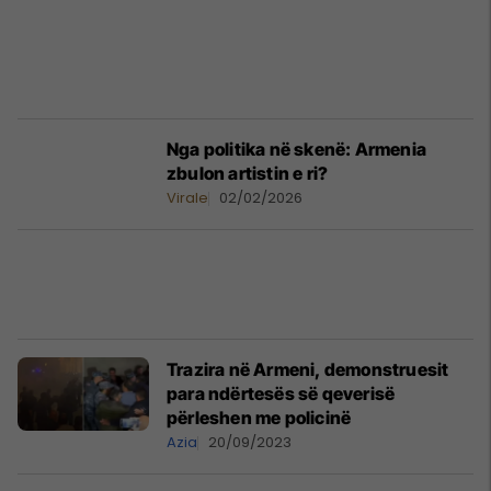
Nga politika në skenë: Armenia
zbulon artistin e ri?
Virale
02/02/2026
Trazira në Armeni, demonstruesit
para ndërtesës së qeverisë
përleshen me policinë
Azia
20/09/2023