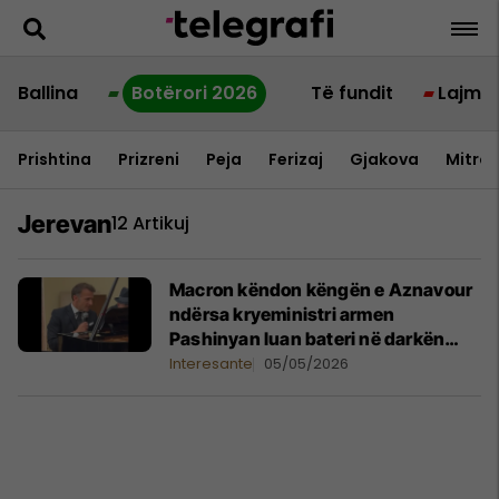
Ballina
Botërori 2026
Të fundit
Lajme
Prishtina
Prizreni
Peja
Ferizaj
Gjakova
Mitrov
Jerevan
12 Artikuj
Macron këndon këngën e Aznavour
ndërsa kryeministri armen
Pashinyan luan bateri në darkën
zyrtare
Interesante
05/05/2026