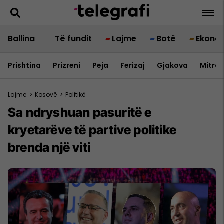
Ballina
Të fundit
Lajme
Botë
Ekono
Prishtina
Prizreni
Peja
Ferizaj
Gjakova
Mitrov
Lajme
>
Kosovë
>
Politikë
Sa ndryshuan pasuritë e
kryetarëve të partive politike
brenda një viti