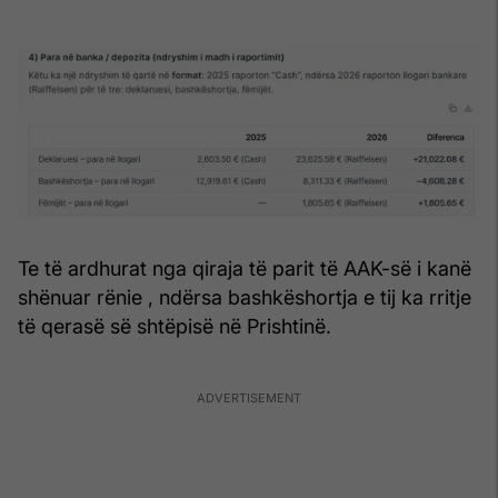
Te të ardhurat nga qiraja të parit të AAK-së i kanë
shënuar rënie , ndërsa bashkëshortja e tij ka rritje
të qerasë së shtëpisë në Prishtinë.