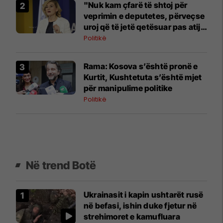
"Nuk kam çfarë të shtoj për
veprimin e deputetes, përveçse
uroj që të jetë qetësuar pas atij
momenti", reagon Kusari-Lila
Politikë
​Rama: Kosova s’është pronë e
Kurtit, Kushtetuta s’është mjet
për manipulime politike
Politikë
Në trend Botë
Ukrainasit i kapin ushtarët rusë
në befasi, ishin duke fjetur në
strehimoret e kamufluara