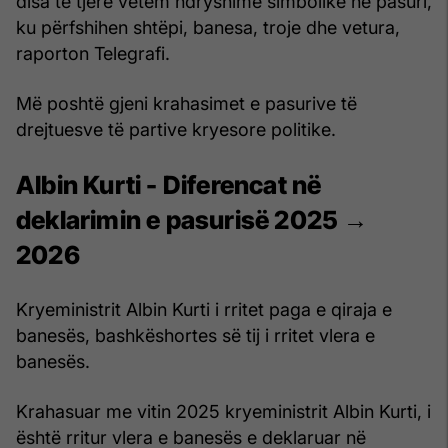
disa të tjerë vetëm ndryshime simbolike në pasuri,
ku përfshihen shtëpi, banesa, troje dhe vetura,
raporton Telegrafi.
Më poshtë gjeni krahasimet e pasurive të
drejtuesve të partive kryesore politike.
Albin Kurti - Diferencat në
deklarimin e pasurisë 2025 →
2026
Kryeministrit Albin Kurti i rritet paga e qiraja e
banesës, bashkëshortes së tij i rritet vlera e
banesës.
Krahasuar me vitin 2025 kryeministrit Albin Kurti, i
është rritur vlera e banesës e deklaruar në