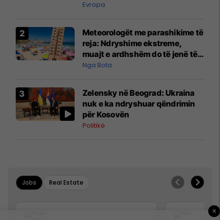
Evropa
Meteorologët me parashikime të
reja: Ndryshime ekstreme,
muajt e ardhshëm do të jenë të
pazakontë
Nga Bota
Zelensky në Beograd: Ukraina
nuk e ka ndryshuar qëndrimin
për Kosovën
Politikë
Jobs
Real Estate
×