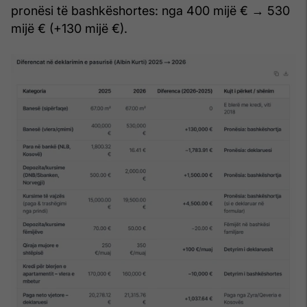
pronësi të bashkëshortes: nga 400 mijë € → 530
mijë € (+130 mijë €).