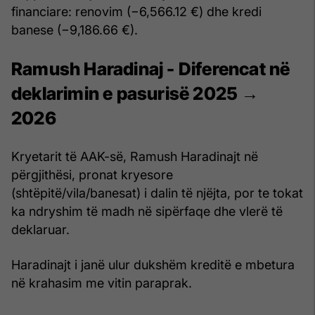
financiare: renovim (−6,566.12 €) dhe kredi
banese (−9,186.66 €).
Ramush Haradinaj - Diferencat në
deklarimin e pasurisë 2025 →
2026
Kryetarit të AAK-së, Ramush Haradinajt në
përgjithësi, pronat kryesore
(shtëpitë/vila/banesat) i dalin të njëjta, por te tokat
ka ndryshim të madh në sipërfaqe dhe vlerë të
deklaruar.
Haradinajt i janë ulur dukshëm kreditë e mbetura
në krahasim me vitin paraprak.