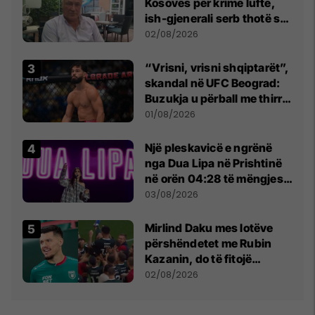
Kosovës për krime lufte,
ish-gjenerali serb thotë se
dikush e tradhtoi në
02/08/2026
Beograd
“Vrisni, vrisni shqiptarët”,
skandal në UFC Beograd:
Buzukja u përball me thirrje
anti-shqiptare nga
01/08/2026
tribunat
Një pleskavicë e ngrënë
nga Dua Lipa në Prishtinë
në orën 04:28 të mëngjesit
- dhe bota digjitale serbe
03/08/2026
shpall gjendjen e luftës
Mirlind Daku mes lotëve
përshëndetet me Rubin
Kazanin, do të fitojë
miliona te Spartak Moska
02/08/2026