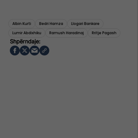
Albin Kurti
Bedri Hamza
Llogari Bankare
Lumir Abdixhiku
Ramush Haradinaj
Rritje Pagash