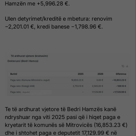
Hamzën me +5,996.28 €.
Ulen detyrimet/kreditë e mbetura: renovim
−2,201.01 €, kredi banese −1,798.96 €.
Te të ardhurat vjetore të Bedri Hamzës kanë
ndryshuar nga viti 2025 pasi që i hiqet paga e
kryetarit të komunës së Mitrovicës (16,853.23 €)
dhe i shtohet paga e deputetit 17,129.99 € në