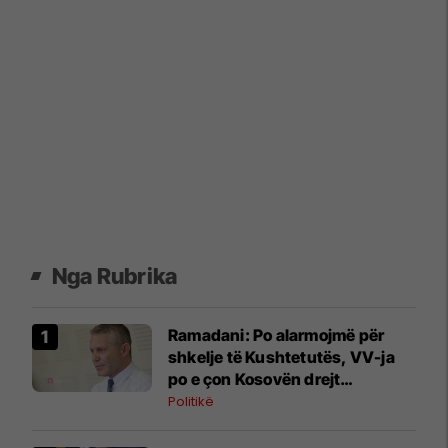
Nga Rubrika
Ramadani: Po alarmojmë për
shkelje të Kushtetutës, VV-ja
po e çon Kosovën drejt
pakushtetutshmërisë
Politikë