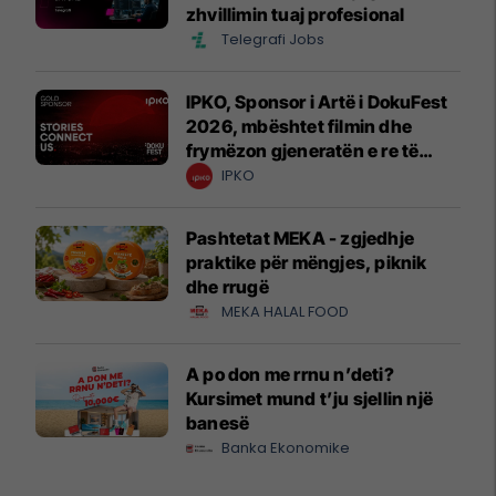
zhvillimin tuaj profesional
Telegrafi Jobs
IPKO, Sponsor i Artë i DokuFest
2026, mbështet filmin dhe
frymëzon gjeneratën e re të
krijuesve
IPKO
Pashtetat MEKA - zgjedhje
praktike për mëngjes, piknik
dhe rrugë
MEKA HALAL FOOD
A po don me rrnu n’deti?
Kursimet mund t’ju sjellin një
banesë
Banka Ekonomike