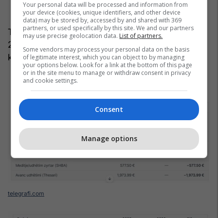
Your personal data will be processed and information from
your device (cookies, unique identifiers, and other device
data) may be stored by, accessed by and shared with 369
partners, or used specifically by this site. We and our partners
Te paratë në llogari bankare, Haradinaj në vitin
may use precise geolocation data.
List of partners.
2026 raporton shuma dukshëm më të larta
Some vendors may process your personal data on the basis
krahasuar me 2025.
of legitimate interest, which you can object to by managing
your options below. Look for a link at the bottom of this page
or in the site menu to manage or withdraw consent in privacy
and cookie settings.
Consent
Manage options
telegrafi.com