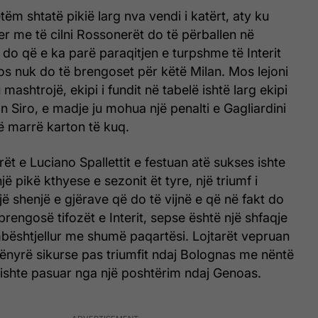
tëm shtatë pikië larg nva vendi i katërt, aty ku
nter me të cilni Rossonerët do të përballen në
 do që e ka parë paraqitjen e turpshme të Interit
s nuk do të brengoset për këtë Milan. Mos lejoni
u mashtrojë, ekipi i fundit në tabelë ishtë larg ekipi
n Siro, e madje ju mohua një penalti e Gagliardini
ë marrë karton të kuq.
rët e Luciano Spallettit e festuan atë sukses ishte
jë pikë kthyese e sezonit ët tyre, një triumf i
jë shenjë e gjërave që do të vijnë e që në fakt do
 brengosë tifozët e Interit, sepse është një shfaqje
bështjellur me shumë paqartësi. Lojtarët vepruan
mënyrë sikurse pas triumfit ndaj Bolognas me nëntë
 ishte pasuar nga një poshtërim ndaj Genoas.