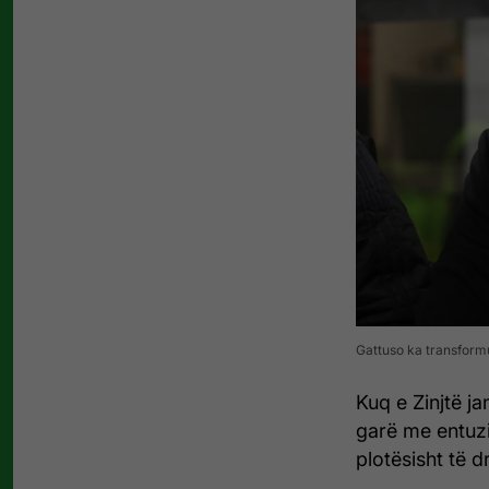
Gattuso ka transformua
Kuq e Zinjtë j
garë me entuzi
plotësisht të d