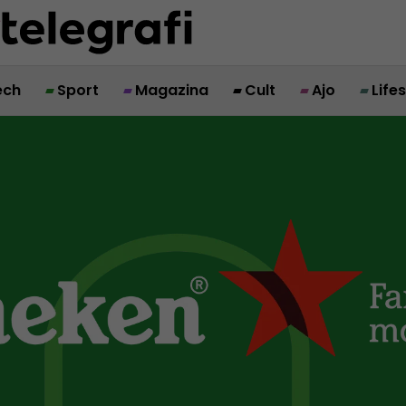
ech
Sport
Magazina
Cult
Ajo
Life