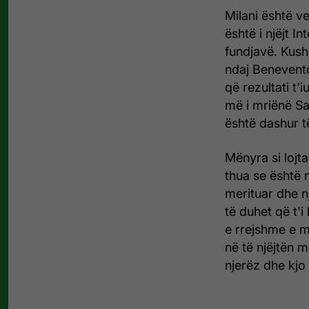
Milani është ve
është i njëjt I
fundjavë. Kush
ndaj Benevento
që rezultati t'i
më i mriënë Sa
është dashur t
Mënyra si lojta
thua se është n
merituar dhe n
të duhet që t'i
e rrejshme e m
në të njëjtën 
njerëz dhe kjo