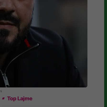
ni
Top Lajme