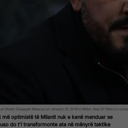
t Stadio Giuseppe Meazza on January 31, 2018 in Milan, Italy.
13:"Marco Luzza
t më optimistë të Milanit nuk e kanë menduar se
so do t'i transformonte ata në mënyrë taktike