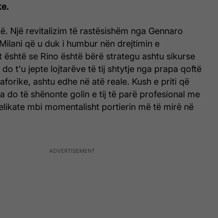
ke.
ëtë. Një revitalizim të rastësishëm nga Gennaro
 Milani që u duk i humbur nën drejtimin e
t është se Rino është bërë strategu ashtu sikurse
li do t'u jepte lojtarëve të tij shtytje nga prapa qoftë
forike, ashtu edhe në atë reale. Kush e priti që
a do të shënonte golin e tij të parë profesional me
elikate mbi momentalisht portierin më të mirë në