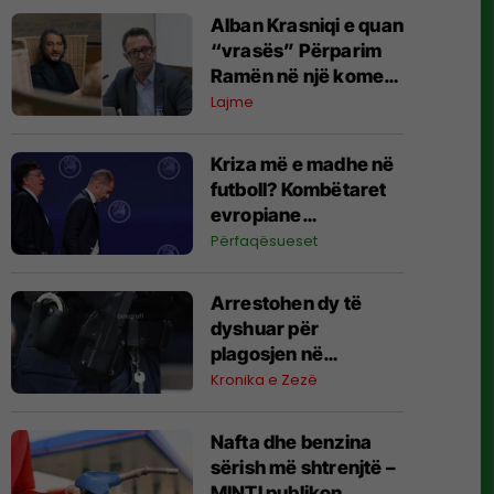
Alban Krasniqi e quan
“vrasës” Përparim
Ramën në një koment
në Facebook
Lajme
Kriza më e madhe në
futboll? Kombëtaret
evropiane
kërcënojnë me
Përfaqësueset
bojkot të Kupës së
Botës
Arrestohen dy të
dyshuar për
plagosjen në
Prishtinë, ndalohen
Kronika e Zezë
për 48 orë
Nafta dhe benzina
sërish më shtrenjtë –
MINTI publikon