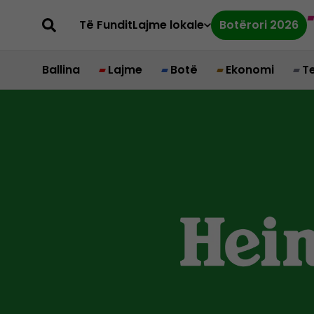
Të Fundit
Lajme lokale
Botërori 2026
Ballina
Lajme
Botë
Ekonomi
T