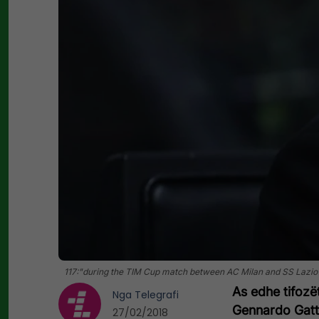
117:"during the TIM Cup match between AC Milan and SS Lazio a
As edhe tifozë
Nga
Telegrafi
Gennardo Gattu
27/02/2018