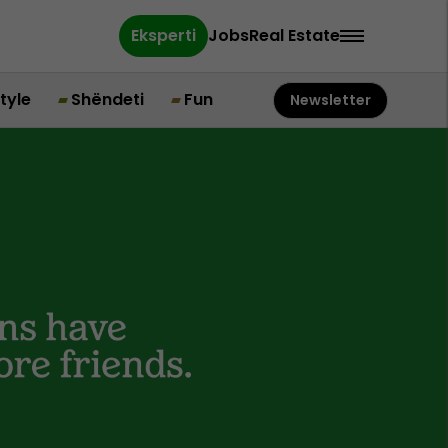
Eksperti
Jobs
Real Estate
style
Shëndeti
Fun
Newsletter