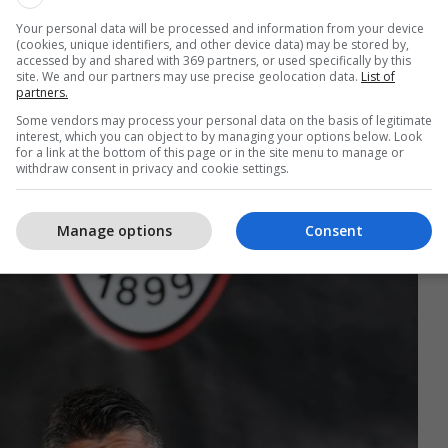
Your personal data will be processed and information from your device
(cookies, unique identifiers, and other device data) may be stored by,
accessed by and shared with 369 partners, or used specifically by this
site. We and our partners may use precise geolocation data.
List of
partners.
Some vendors may process your personal data on the basis of legitimate
interest, which you can object to by managing your options below. Look
for a link at the bottom of this page or in the site menu to manage or
withdraw consent in privacy and cookie settings.
Manage options
Consent