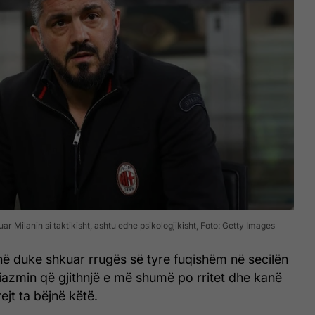
r Milanin si taktikisht, ashtu edhe psikologjikisht, Foto: Getty Images
anë duke shkuar rrugës së tyre fuqishëm në secilën
azmin që gjithnjë e më shumë po rritet dhe kanë
rejt ta bëjnë këtë.