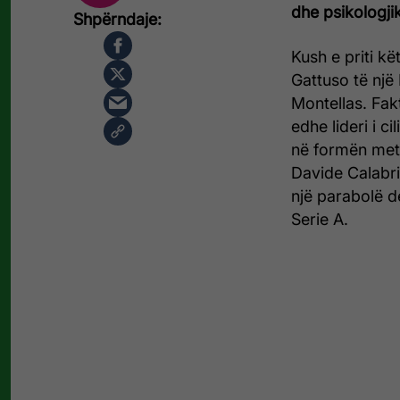
dhe psikologji
Kush e priti k
Gattuso të një
Montellas. Fak
edhe lideri i ci
në formën meta
Davide Calabri
një parabolë d
Serie A.