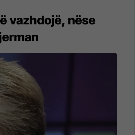
ë vazhdojë, nëse
 gjerman