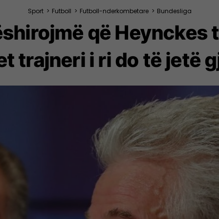
Sport
>
Futboll
>
Futboll-nderkombetare
>
Bundesliga
hirojmë që Heynckes t
t trajneri i ri do të jetë