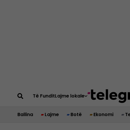
Të Fundit
Lajme lokale
Ballina
Lajme
Botë
Ekonomi
T