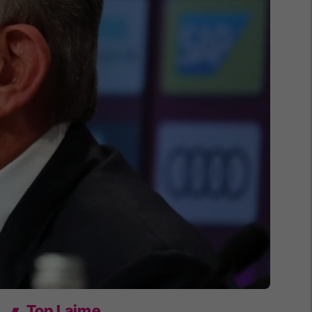
Top Lajme