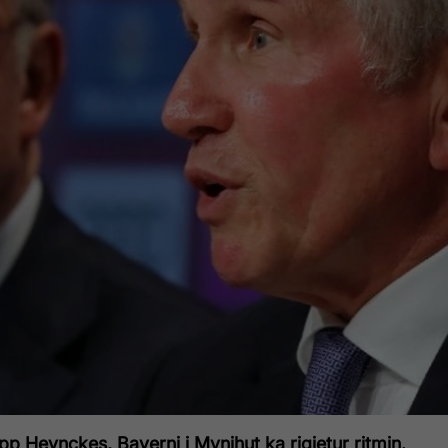
pp Heynckes, Bayerni i Mynihut ka rigjetur ritmin.