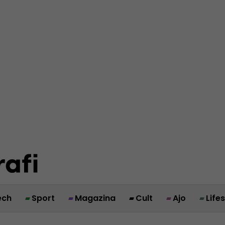
ech
Sport
Magazina
Cult
Ajo
Life