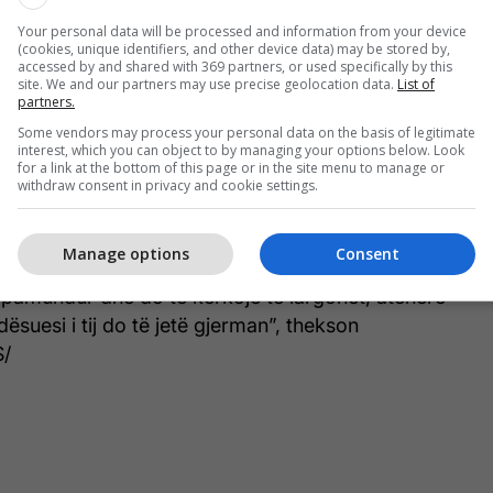
Your personal data will be processed and information from your device
(cookies, unique identifiers, and other device data) may be stored by,
accessed by and shared with 369 partners, or used specifically by this
ontratë që i skadon në fund të sezonit dhe disa
site. We and our partners may use precise geolocation data.
List of
partners.
bindjen se nuk dëshiron të vazhdojë më tej,
 e klubit del detyra e vështirë për ta bindur
Some vendors may process your personal data on the basis of legitimate
interest, which you can object to by managing your options below. Look
dojë punën për të paktën edhe një sezon.
for a link at the bottom of this page or in the site menu to manage or
withdraw consent in privacy and cookie settings.
 deleguar, Karl-Heinz Rummenigge shprehet se po
dur Heynckes të vazhdojë projektin.
Manage options
Consent
 të vazhdojë dhe do të luftojmë për ta bindur.
 pamundur dhe do të kërkojë të largohet, atëherë
suesi i tij do të jetë gjerman”, thekson
S/