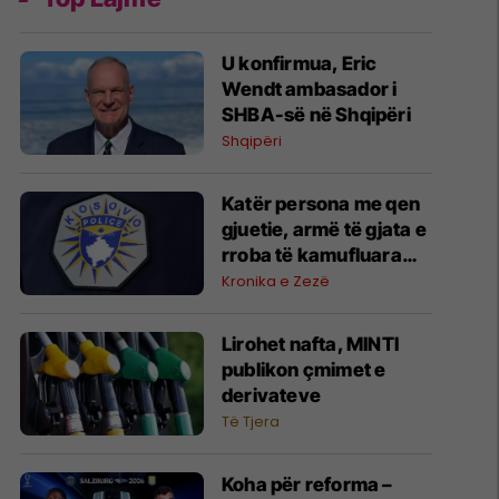
U konfirmua, Eric
Wendt ambasador i
SHBA-së në Shqipëri
Shqipëri
Katër persona me qen
gjuetie, armë të gjata e
rroba të kamufluara
janë vërejtur në Shkrel
Kronika e Zezë
të Pejës, Policia heton
rasti për kalim ilegal të
Lirohet nafta, MINTI
kufirit
publikon çmimet e
derivateve
Të Tjera
Koha për reforma –