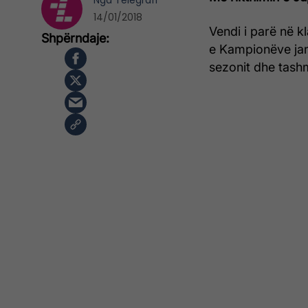
Nga
Telegrafi
14/01/2018
Vendi i parë në k
e Kampionëve janë
sezonit dhe tash