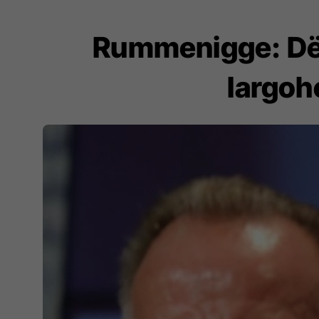
Rummenigge: Dës
largohe