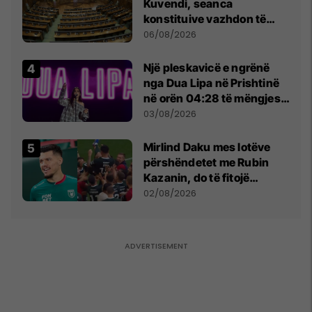
Kuvendi, seanca
konstituive vazhdon të
shtunën në orën 11:00
06/08/2026
Një pleskavicë e ngrënë
nga Dua Lipa në Prishtinë
në orën 04:28 të mëngjesit
- dhe bota digjitale serbe
03/08/2026
shpall gjendjen e luftës
Mirlind Daku mes lotëve
përshëndetet me Rubin
Kazanin, do të fitojë
miliona te Spartak Moska
02/08/2026