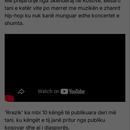
Me prejardhje nga Skenderaj në Kosovë, Besarti
tani e katër vite po merret me muzikën e zhanrit
hip-hop ku nuk kanë munguar edhe koncertet e
shumta.
'Rrezik' ka mbi 10 këngë të publikuara deri më
tani, ku këngët e tij janë pritur nga publiku
kosovar dhe ai i diasporës.