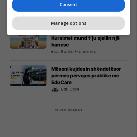
praktike për mëngjes, piknik
Consent
dhe rrugë
MEKA HALAL FOOD
Manage options
A po don me rrnu n’deti?
Kursimet mund t’ju sjellin një
banesë
Banka Ekonomike
Mësoni kujdesin shëndetësor
përmes përvojës praktike me
EduCare
Edu Care