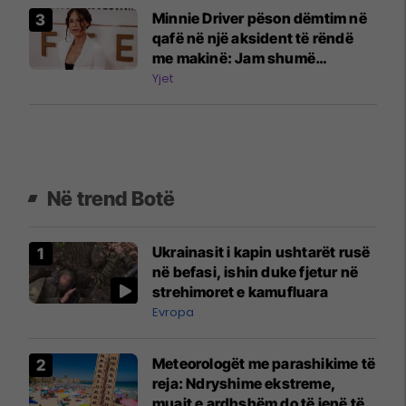
Minnie Driver pëson dëmtim në
qafë në një aksident të rëndë
me makinë: Jam shumë
mirënjohëse që jam gjallë
Yjet
Në trend Botë
Ukrainasit i kapin ushtarët rusë
në befasi, ishin duke fjetur në
strehimoret e kamufluara
Evropa
Meteorologët me parashikime të
reja: Ndryshime ekstreme,
muajt e ardhshëm do të jenë të