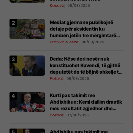
Kosovë
06/08/2026
Mediat gjermane publikojnë
detaje për aksidentin ku
humbën jetën tre mërgimtarë
nga Komogllava e Ferizajt
Kronika e Zezë
06/08/2026
Deda: Nëse deri nesër nuk
konstituohet Kuvendi, të gjithë
deputetët do të bëjnë shkelje të
rëndë kushtetuese
Politikë
06/08/2026
Kurti pas takimit me
Abdixhikun: Kemi dallim drastik
mes rezultatit zgjedhor dhe
kërkesave të LDK-së
Politikë
07/08/2026
Abdixhiku pas takimit me