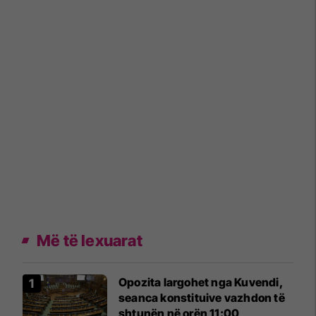
Më të lexuarat
Opozita largohet nga Kuvendi,
seanca konstituive vazhdon të
shtunën në orën 11:00