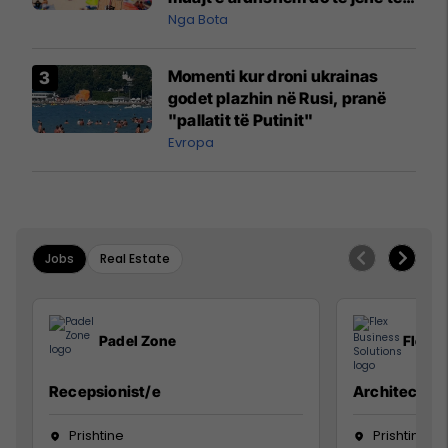
pazakontë
Nga Bota
Momenti kur droni ukrainas
godet plazhin në Rusi, pranë
"pallatit të Putinit"
Evropa
Jobs
Real Estate
Padel Zone
Flex B
Recepsionist/e
Architect
Prishtine
Prishtinë