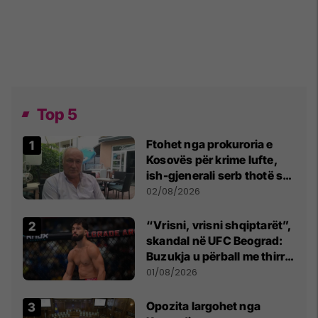
Top 5
Ftohet nga prokuroria e
Kosovës për krime lufte,
ish-gjenerali serb thotë se
dikush e tradhtoi në
02/08/2026
Beograd
“Vrisni, vrisni shqiptarët”,
skandal në UFC Beograd:
Buzukja u përball me thirrje
anti-shqiptare nga
01/08/2026
tribunat
Opozita largohet nga