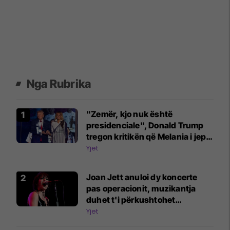
Nga Rubrika
"Zemër, kjo nuk është
presidenciale", Donald Trump
tregon kritikën që Melania i jep
për atë që ajo s'e pëlqen te ai
Yjet
Joan Jett anuloi dy koncerte
pas operacionit, muzikantja
duhet t'i përkushtohet
fizioterapisë
Yjet