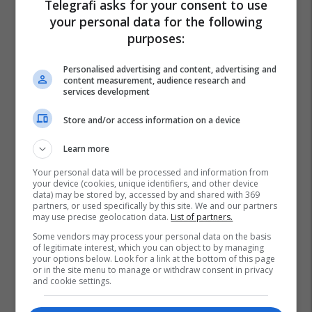
Telegrafi asks for your consent to use
your personal data for the following
purposes:
Personalised advertising and content, advertising and
content measurement, audience research and
services development
Store and/or access information on a device
Learn more
Promo
Reklamo këtu
Your personal data will be processed and information from
your device (cookies, unique identifiers, and other device
data) may be stored by, accessed by and shared with 369
partners, or used specifically by this site. We and our partners
IPKO, Sponsor i Artë i DokuFest
may use precise geolocation data.
List of partners.
2026, mbështet filmin dhe
Some vendors may process your personal data on the basis
frymëzon gjeneratën e re të
of legitimate interest, which you can object to by managing
krijuesve
IPKO
your options below. Look for a link at the bottom of this page
or in the site menu to manage or withdraw consent in privacy
and cookie settings.
Pashtetat MEKA - zgjedhje