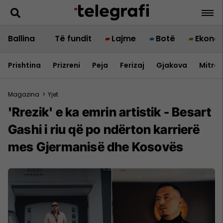
Ballina
Të fundit
Lajme
Botë
Ekono
Prishtina
Prizreni
Peja
Ferizaj
Gjakova
Mitrov
Magazina
>
Yjet
'Rrezik' e ka emrin artistik - Besart
Gashi i riu që po ndërton karrierë
mes Gjermanisë dhe Kosovës