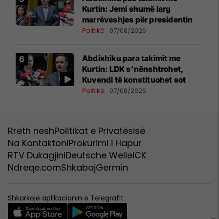
Kurtin: Jemi shumë larg
marrëveshjes për presidentin
Politikë
07/08/2026
Abdixhiku para takimit me
Kurtin: LDK s’nënshtrohet,
Kuvendi të konstituohet sot
Politikë
07/08/2026
Rreth nesh
Politikat e Privatësisë
Na Kontaktoni
Prokurimi i Hapur
RTV Dukagjini
Deutsche Welle
ICK
Ndreqe.com
Shkabaj
Germin
Shkarkoje aplikacionin e Telegrafit