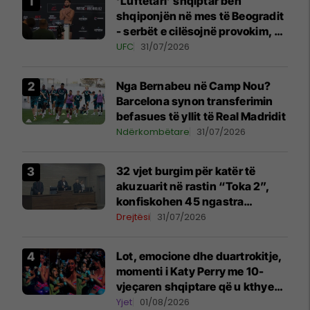
‘Luftëtari’ shqiptar bën
shqiponjën në mes të Beogradit
- serbët e cilësojnë provokim, ai
e cilëson simbol të identitetit
UFC
31/07/2026
Nga Bernabeu në Camp Nou?
Barcelona synon transferimin
befasues të yllit të Real Madridit
Ndërkombëtare
31/07/2026
32 vjet burgim për katër të
akuzuarit në rastin “Toka 2”,
konfiskohen 45 ngastra
kadastrale
Drejtësi
31/07/2026
Lot, emocione dhe duartrokitje,
momenti i Katy Perry me 10-
vjeçaren shqiptare që u kthye
në simbolin e natës në Sunny
Yjet
01/08/2026