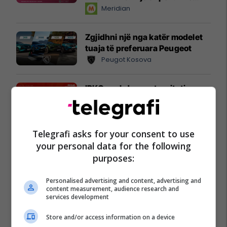
instant!
Meridian
Zgjidhni një nga katër modelet
tuaja të preferuara Peugeot
Peugot Kosova
IPKO vazhdon partneritetin me
Sunny Hill Festival 2026
IPKO
Telegrafi asks for your consent to use
EXPO DIASPORA 2026 mbahet
your personal data for the following
më 3, 4 dhe 5 gusht në Prishtinë
purposes:
Expo Prishtina
Personalised advertising and content, advertising and
content measurement, audience research and
services development
Store and/or access information on a device