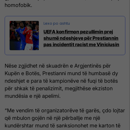
homofobik.
UEFA konfirmon pezullimin prej
shumë ndeshjeve për Prestiannin
pas incidentit racist me Viniciusin
Nëse zgjidhet në skuadrën e Argjentinës për
Kupën e Botës, Prestianni mund të humbasë dy
ndeshjet e para të kampionëve në fuqi të botës
për shkak të penalizimit, megjithëse ekziston
mundësia e një apelimi.
“Me vendim të organizatorëve të garës, çdo lojtar
që mbulon gojën në një përballje me një
kundërshtar mund të sanksionohet me karton të