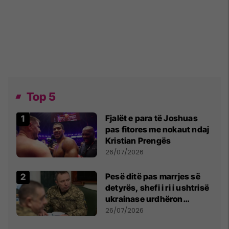
Top 5
Fjalët e para të Joshuas
pas fitores me nokaut ndaj
Kristian Prengës
26/07/2026
Pesë ditë pas marrjes së
detyrës, shefi i ri i ushtrisë
ukrainase urdhëron
kontroll të madh
26/07/2026