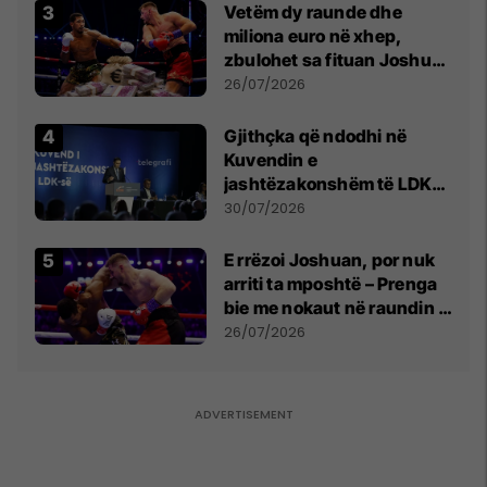
Vetëm dy raunde dhe
miliona euro në xhep,
zbulohet sa fituan Joshua
e Prenga
26/07/2026
Gjithçka që ndodhi në
Kuvendin e
jashtëzakonshëm të LDK-
së
30/07/2026
E rrëzoi Joshuan, por nuk
arriti ta mposhtë – Prenga
bie me nokaut në raundin e
dytë
26/07/2026