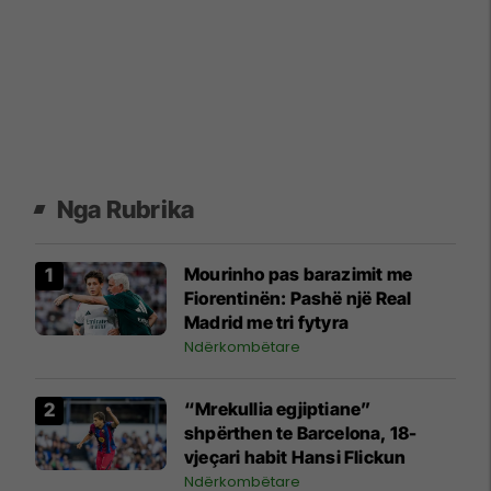
Nga Rubrika
Mourinho pas barazimit me
Fiorentinën: Pashë një Real
Madrid me tri fytyra
Ndërkombëtare
“Mrekullia egjiptiane”
shpërthen te Barcelona, 18-
vjeçari habit Hansi Flickun
Ndërkombëtare