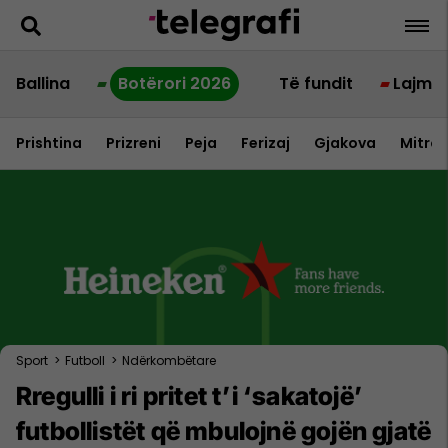
Ballina
Botërori 2026
Të fundit
Lajme
Prishtina
Prizreni
Peja
Ferizaj
Gjakova
Mitrov
Sport
>
Futboll
>
Ndërkombëtare
Rregulli i ri pritet t’i ‘sakatojë’
futbollistët që mbulojnë gojën gjatë