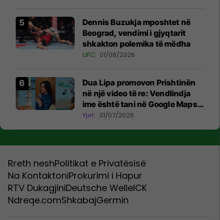
Hill
Dennis Buzukja mposhtet në
Beograd, vendimi i gjyqtarit
shkakton polemika të mëdha
UFC
01/08/2026
Dua Lipa promovon Prishtinën
në një video të re: Vendlindja
ime është tani në Google Maps
Street View
Yjet
31/07/2026
Rreth nesh
Politikat e Privatësisë
Na Kontaktoni
Prokurimi i Hapur
RTV Dukagjini
Deutsche Welle
ICK
Ndreqe.com
Shkabaj
Germin