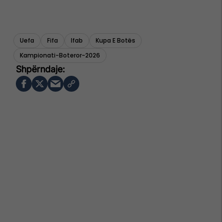
Uefa
Fifa
Ifab
Kupa E Botës
Kampionati-Boteror-2026