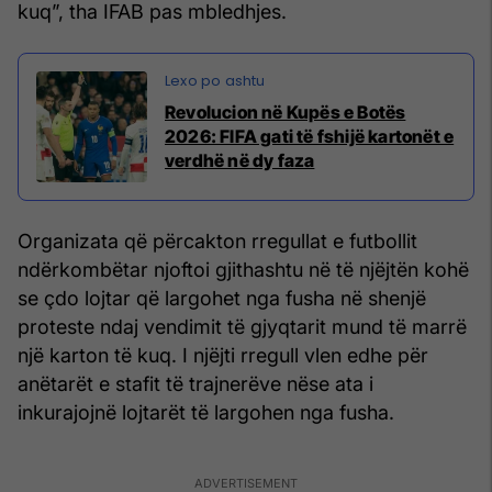
kuq”, tha IFAB pas mbledhjes.
Revolucion në Kupës e Botës
2026: FIFA gati të fshijë kartonët e
verdhë në dy faza
Organizata që përcakton rregullat e futbollit
ndërkombëtar njoftoi gjithashtu në të njëjtën kohë
se çdo lojtar që largohet nga fusha në shenjë
proteste ndaj vendimit të gjyqtarit mund të marrë
një karton të kuq. I njëjti rregull vlen edhe për
anëtarët e stafit të trajnerëve nëse ata i
inkurajojnë lojtarët të largohen nga fusha.