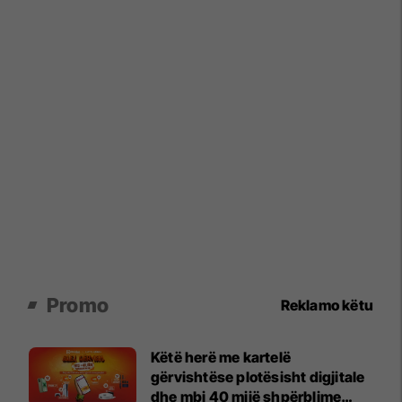
Promo
Reklamo këtu
Këtë herë me kartelë
gërvishtëse plotësisht digjitale
dhe mbi 40 mijë shpërblime