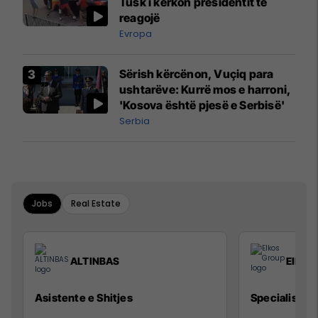
Tusk i kërkon presidentit të
reagojë
Evropa
Sërish kërcënon, Vuçiq para
ushtarëve: Kurrë mos e harroni,
'Kosova është pjesë e Serbisë'
Serbia
Jobs
Real Estate
ALTINBAS
Elkos
Asistente e Shitjes
Specialist Mi