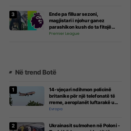
Ende pa filluar sezoni,
magjistari i njohur ganez
parashikon kush do ta fitojë
Ligën Premier
Premier League
Në trend Botë
14-vjeçari ndihmon policinë
britanike për një telefonatë të
rreme, aeroplanët luftarakë u
ngritën në ajër për të
Evropa
interceptuar fluturaken e Qatar
Airways që po shkonte drejt
Ukrainasit sulmohen në Poloni -
Mançesterit