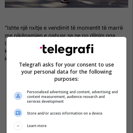
"Ishte një nxitje e vendimit të momentit të marrë
me pikëpamjen e gabuar se ne po dilnim nga
izolimi dhe kjo do të ishte mirë ... Më vjen shumë
keq për shkeljen e rregullave dhe nga ana tjetër
kuptoj se kjo i vë njerëzit në rrezik”.
Telegrafi asks for your consent to use
your personal data for the following
purposes:
Personalised advertising and content, advertising and
content measurement, audience research and
services development
Store and/or access information on a device
Learn more