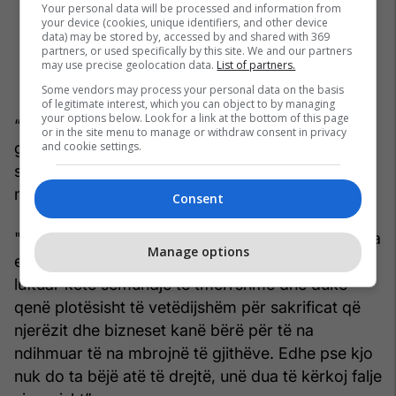
Your personal data will be processed and information from
your device (cookies, unique identifiers, and other device
data) may be stored by, accessed by and shared with 369
partners, or used specifically by this site. We and our partners
may use precise geolocation data.
List of partners.
Some vendors may process your personal data on the basis
of legitimate interest, which you can object to by managing
your options below. Look for a link at the bottom of this page
“Ky ishte një gabim serioz dhe i pafalshëm i
or in the site menu to manage or withdraw consent in privacy
and cookie settings.
gjykimit. Duke pasur parasysh kufizimet, e kuptoj
sa të papërgjegjshme ishin këto veprime dhe
marr përgjegjësinë e plotë”.
Consent
"Ndihem veçanërisht në siklet duke ditur nga dora
Manage options
e parë se sa shumë njerëz kanë punuar për të
luftuar këtë sëmundje të tmerrshme dhe duke
qenë plotësisht të vetëdijshëm për sakrificat që
njerëzit dhe bizneset kanë bërë për të na
ndihmuar të na mbrojnë të gjithëve. Edhe pse kjo
nuk do ta bëjë atë të drejtë, unë dua të kërkoj falje