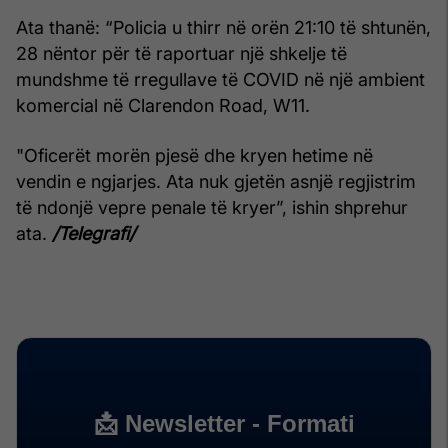
Ata thanë: “Policia u thirr në orën 21:10 të shtunën,
28 nëntor për të raportuar një shkelje të
mundshme të rregullave të COVID në një ambient
komercial në Clarendon Road, W11.
"Oficerët morën pjesë dhe kryen hetime në
vendin e ngjarjes. Ata nuk gjetën asnjë regjistrim
të ndonjë vepre penale të kryer”, ishin shprehur
ata.
/Telegrafi/