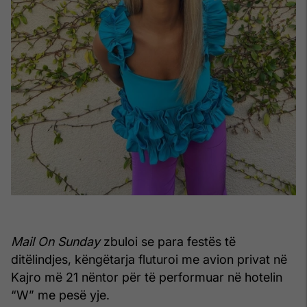
Mail On Sunday
zbuloi se para festës të
ditëlindjes, këngëtarja fluturoi me avion privat në
Kajro më 21 nëntor për të performuar në hotelin
“W” me pesë yje.