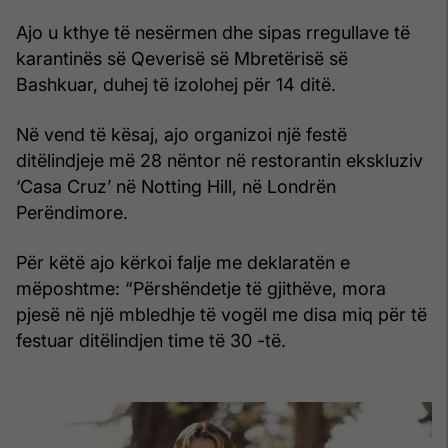
Ajo u kthye të nesërmen dhe sipas rregullave të
karantinës së Qeverisë së Mbretërisë së
Bashkuar, duhej të izolohej për 14 ditë.
Në vend të kësaj, ajo organizoi një festë
ditëlindjeje më 28 nëntor në restorantin ekskluziv
‘Casa Cruz’ në Notting Hill, në Londrën
Perëndimore.
Për këtë ajo kërkoi falje me deklaratën e
mëposhtme: “Përshëndetje të gjithëve, mora
pjesë në një mbledhje të vogël me disa miq për të
festuar ditëlindjen time të 30 -të.