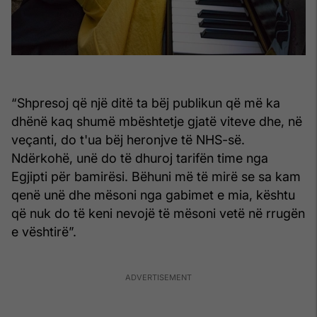
“Shpresoj që një ditë ta bëj publikun që më ka
dhënë kaq shumë mbështetje gjatë viteve dhe, në
veçanti, do t'ua bëj heronjve të NHS-së.
Ndërkohë, unë do të dhuroj tarifën time nga
Egjipti për bamirësi. Bëhuni më të mirë se sa kam
qenë unë dhe mësoni nga gabimet e mia, kështu
që nuk do të keni nevojë të mësoni vetë në rrugën
e vështirë”.