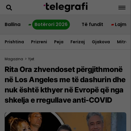
Ballina
Botërori 2026
Të fundit
Lajme
Prishtina
Prizreni
Peja
Ferizaj
Gjakova
Mitrov
Magazina
>
Yjet
Rita Ora zhvendoset përgjithmonë
në Los Angeles me të dashurin dhe
nuk është kthyer në Evropë që nga
shkelja e rregullave anti-COVID