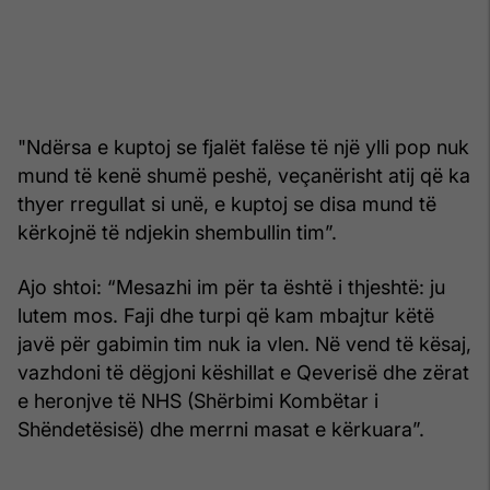
"Ndërsa e kuptoj se fjalët falëse të një ylli pop nuk
mund të kenë shumë peshë, veçanërisht atij që ka
thyer rregullat si unë, e kuptoj se disa mund të
kërkojnë të ndjekin shembullin tim”.
Ajo shtoi: “Mesazhi im për ta është i thjeshtë: ju
lutem mos. Faji dhe turpi që kam mbajtur këtë
javë për gabimin tim nuk ia vlen. Në vend të kësaj,
vazhdoni të dëgjoni këshillat e Qeverisë dhe zërat
e heronjve të NHS (Shërbimi Kombëtar i
Shëndetësisë) dhe merrni masat e kërkuara”.