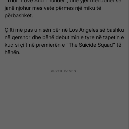
“Thor: Love And Thunder”, dhe yjet mendohet se
janë njohur mes vete përmes një miku të
përbashkët.
Çifti më pas u nisën për në Los Angeles së bashku
në qershor dhe bënë debutimin e tyre në tapetin e
kuq si çift në premierën e “The Suicide Squad” të
hënën.