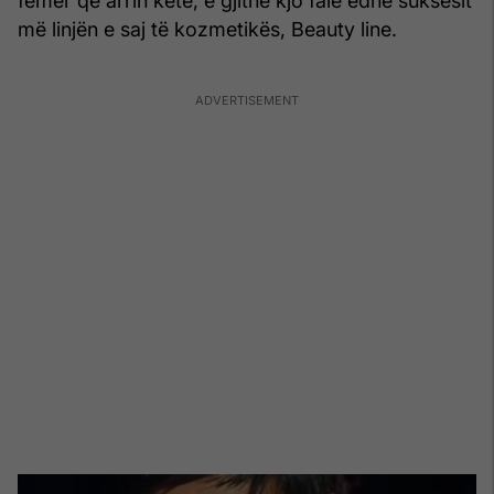
femër që arrin këtë, e gjithë kjo falë edhe suksesit
më linjën e saj të kozmetikës, Beauty line.