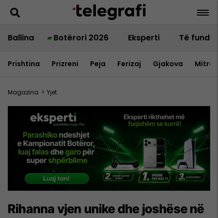
Ballina
Botërori 2026
Eksperti
Të fundit
Prishtina
Prizreni
Peja
Ferizaj
Gjakova
Mitrov
Magazina
>
Yjet
Rihanna vjen unike dhe joshëse në