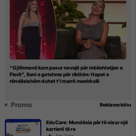
"S
“Gjithmonë kam pasur nevojë për mbështetjen e
Mo
Florit”, Soni e gatshme për rikthim: Hapat e
rëndësishëm duhet t'i marrë mashkulli
Promo
Reklamo këtu
EduCare: Mundësia për të nisur një
karrierë të re
Edu Care