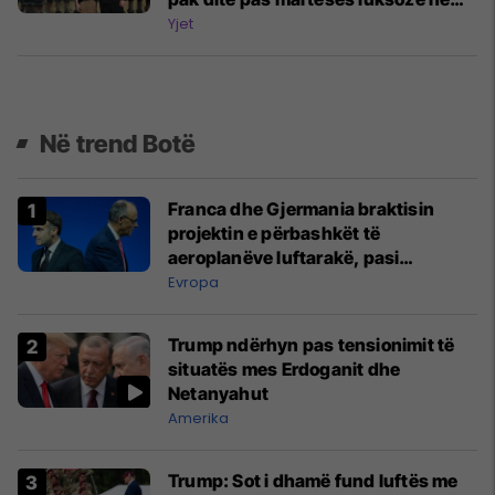
Itali
Yjet
Në trend Botë
Franca dhe Gjermania braktisin
projektin e përbashkët të
aeroplanëve luftarakë, pasi
kompanitë nuk arrijnë marrëveshje
Evropa
Trump ndërhyn pas tensionimit të
situatës mes Erdoganit dhe
Netanyahut
Amerika
Trump: Sot i dhamë fund luftës me