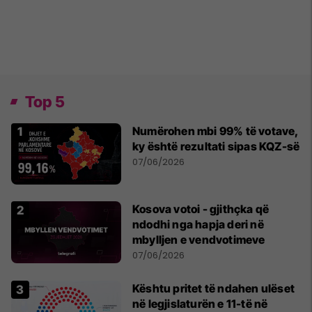
Top 5
Numërohen mbi 99% të votave,
ky është rezultati sipas KQZ-së
07/06/2026
Kosova votoi - gjithçka që
ndodhi nga hapja deri në
mbylljen e vendvotimeve
07/06/2026
Kështu pritet të ndahen ulëset
në legjislaturën e 11-të në