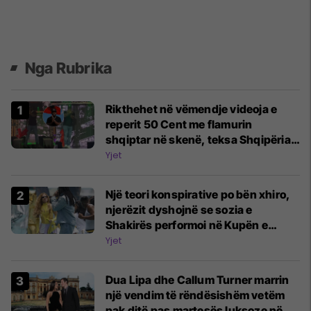
Nga Rubrika
Rikthehet në vëmendje videoja e
reperit 50 Cent me flamurin
shqiptar në skenë, teksa Shqipëria
është në qendër të vëmendjes së
Yjet
mediave botërore
Një teori konspirative po bën xhiro,
njerëzit dyshojnë se sozia e
Shakirës performoi në Kupën e
Botës
Yjet
Dua Lipa dhe Callum Turner marrin
një vendim të rëndësishëm vetëm
pak ditë pas martesës luksoze në