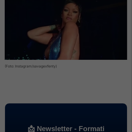
(Foto: Instagram/savagexfenty)