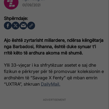
01/09/2021
Ajo është zyrtarisht miliardere, ndërsa këngëtarja
nga Barbadosi, Rihanna, është duke synuar t’i
rritë këto të ardhura akoma më shumë.
Ylli 33-vjeçar i ka shfrytëzuar asetet e saj dhe
fizikun e përkryer për të promovuar koleksionin e
ardhshëm të “Savage X Fenty” që mban emrin
“UXTRA”, shkruan
DailyMail.