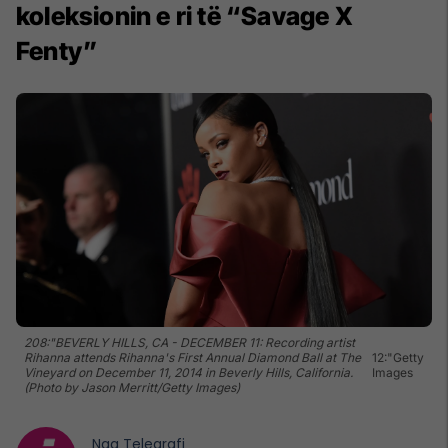
koleksionin e ri të “Savage X
Fenty”
208:"BEVERLY HILLS, CA - DECEMBER 11: Recording artist
Rihanna attends Rihanna's First Annual Diamond Ball at The
12:"Getty
Vineyard on December 11, 2014 in Beverly Hills, California.
Images
(Photo by Jason Merritt/Getty Images)
Nga
Telegrafi