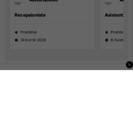
Recepsioniste
Asistente e S
Prishtinë
Prishtinë
31 Korrik 2026
8 Gusht 20
×