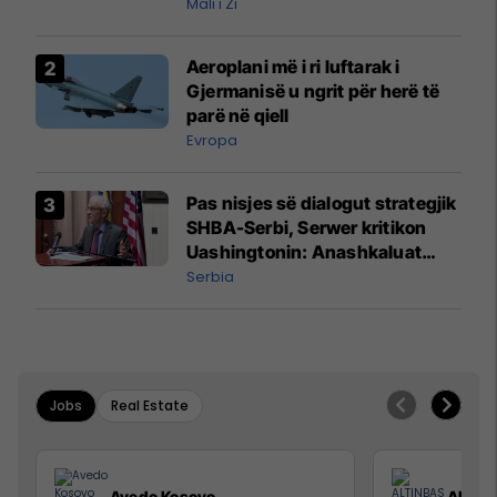
Mali i Zi
Aeroplani më i ri luftarak i
Gjermanisë u ngrit për herë të
parë në qiell
Evropa
Pas nisjes së dialogut strategjik
SHBA-Serbi, Serwer kritikon
Uashingtonin: Anashkaluat
Banjskën, sulmin ndaj KFOR-it
Serbia
dhe rrëmbimin e Policëve të
Kosovës
Jobs
Real Estate
Avedo Kosovo
ALTIN