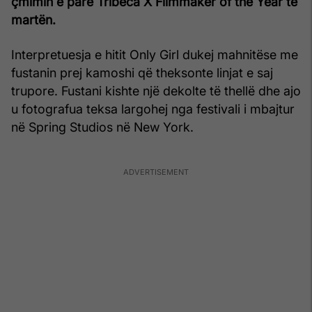
çmimin e parë Tribeca X Filmmaker of the Year të
martën.
Interpretuesja e hitit Only Girl dukej mahnitëse me
fustanin prej kamoshi që theksonte linjat e saj
trupore. Fustani kishte një dekolte të thellë dhe ajo
u fotografua teksa largohej nga festivali i mbajtur
në Spring Studios në New York.