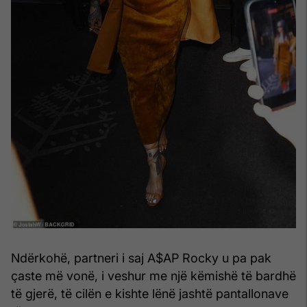
Ndërkohë, partneri i saj A$AP Rocky u pa pak
çaste më vonë, i veshur me një këmishë të bardhë
të gjerë, të cilën e kishte lënë jashtë pantallonave