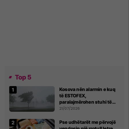
Top 5
Kosova nën alarmin e kuq
të ESTOFEX,
paralajmërohen stuhi të
fuqishme me breshër dhe
21/07/2026
erëra të forta
Pse udhëtarët me përvojë
vendosin një rrotull letre