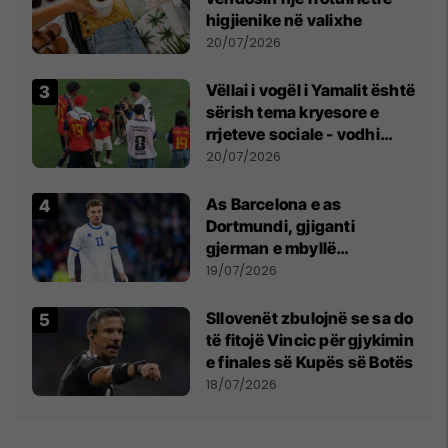
higjienike në valixhe
20/07/2026
Vëllai i vogël i Yamalit është
sërish tema kryesore e
rrjeteve sociale - vodhi
vëmendjen pas finales së
20/07/2026
Kupës së Botës
As Barcelona e as
Dortmundi, gjiganti
gjerman e mbyllë
marrëveshjen për Fisnik
19/07/2026
Asllanin
Sllovenët zbulojnë se sa do
të fitojë Vincic për gjykimin
e finales së Kupës së Botës
18/07/2026