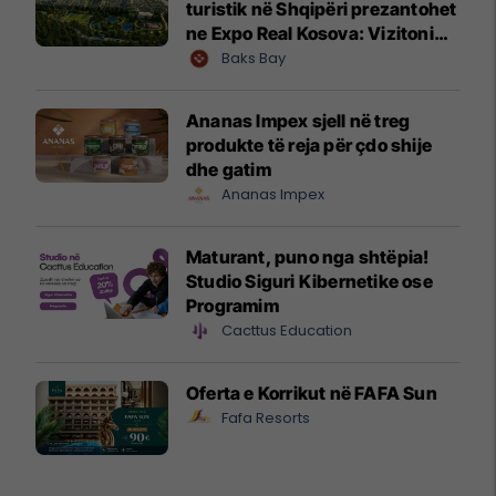
turistik në Shqipëri prezantohet
ne Expo Real Kosova: Vizitoni
shtandin dhe zbuloni
Baks Bay
mundësitë e investimit
Ananas Impex sjell në treg
produkte të reja për çdo shije
dhe gatim
Ananas Impex
Maturant, puno nga shtëpia!
Studio Siguri Kibernetike ose
Programim
Cacttus Education
Oferta e Korrikut në FAFA Sun
Fafa Resorts