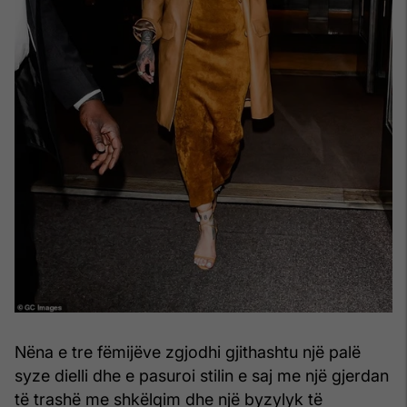
Nëna e tre fëmijëve zgjodhi gjithashtu një palë
syze dielli dhe e pasuroi stilin e saj me një gjerdan
të trashë me shkëlqim dhe një byzylyk të