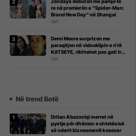
Zendaya debuton me pamje të
re në premierën e "Spider-Man:
Brand New Day" në Shangai
Yjet
Demi Moore surprizon me
paraqitjen në videoklipin e ri të
KATSEYE, rikthehet pas gati tri
dekadash
Yjet
Në trend Botë
Dritan Abazoviqi merret në
pyetje për dhënien e shtetësisë
së nderit biznesmenit kosovar