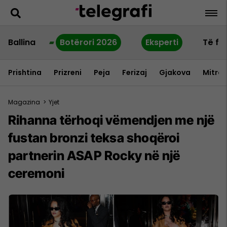
Ballina
Botërori 2026
Eksperti
Të fu
Prishtina
Prizreni
Peja
Ferizaj
Gjakova
Mitrov
Magazina
>
Yjet
Rihanna tërhoqi vëmendjen me një
fustan bronzi teksa shoqëroi
partnerin ASAP Rocky në një
ceremoni