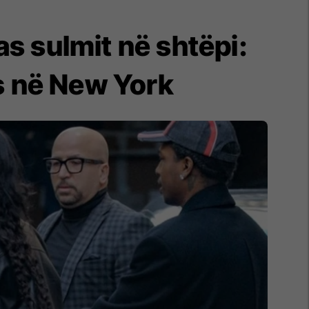
as sulmit në shtëpi:
s në New York