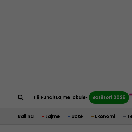
Të Fundit
Lajme lokale
Botërori 2026
Ballina
Lajme
Botë
Ekonomi
T