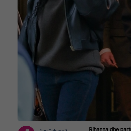
Rihanna dhe partn
Nga
Telegrafi