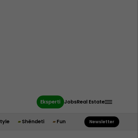
Eksperti
Jobs
Real Estate
style
Shëndeti
Fun
Newsletter