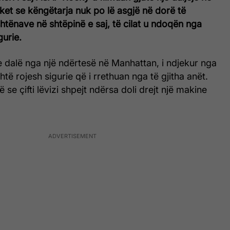
et se këngëtarja nuk po lë asgjë në dorë të
shtënave në shtëpinë e saj, të cilat u ndoqën nga
gurie.
ke dalë nga një ndërtesë në Manhattan, i ndjekur nga
htë rojesh sigurie që i rrethuan nga të gjitha anët.
se çifti lëvizi shpejt ndërsa doli drejt një makine