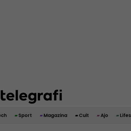
ech
Sport
Magazina
Cult
Ajo
Life