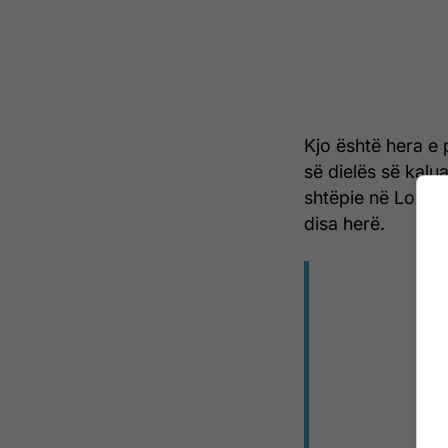
Kjo është hera e 
së dielës së kalu
shtëpie në Los An
disa herë.