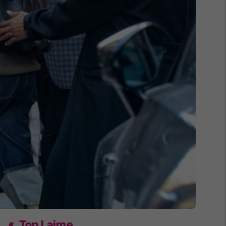
Top Lajme