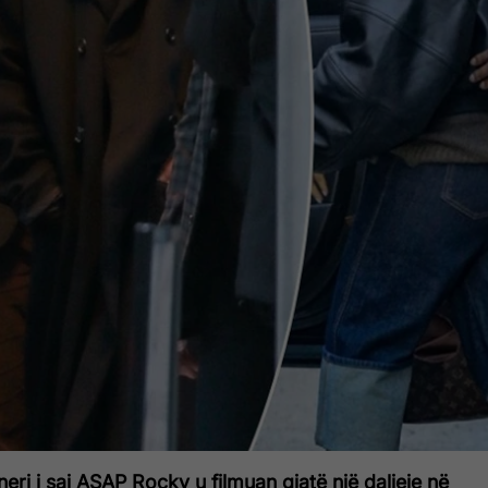
eri i saj ASAP Rocky u filmuan gjatë një daljeje në