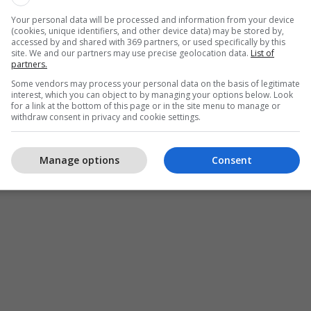
Your personal data will be processed and information from your device
(cookies, unique identifiers, and other device data) may be stored by,
accessed by and shared with 369 partners, or used specifically by this
site. We and our partners may use precise geolocation data.
List of
partners.
Some vendors may process your personal data on the basis of legitimate
interest, which you can object to by managing your options below. Look
for a link at the bottom of this page or in the site menu to manage or
withdraw consent in privacy and cookie settings.
Manage options
Consent