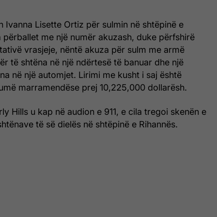
n Ivanna Lisette Ortiz për sulmin në shtëpinë e
a përballet me një numër akuzash, duke përfshirë
tativë vrasjeje, nëntë akuza për sulm me armë
për të shtëna në një ndërtesë të banuar dhe një
na në një automjet. Lirimi me kusht i saj është
humë marramendëse prej 10,225,000 dollarësh.
ly Hills u kap në audion e 911, e cila tregoi skenën e
htënave të së dielës në shtëpinë e Rihannës.