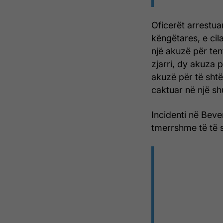
Oficerët arrestua
këngëtares, e cil
një akuzë për ten
zjarri, dy akuza 
akuzë për të shtë
caktuar në një s
Incidenti në Bever
tmerrshme të të s