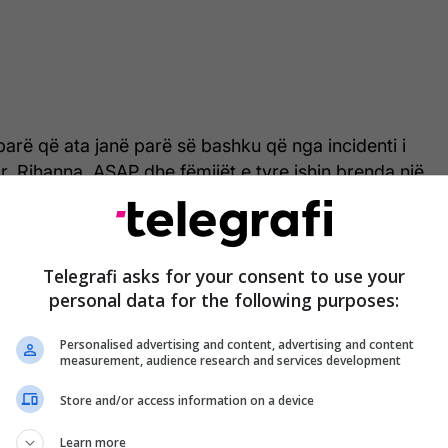
parë që ata janë parë së bashku që nga incidenti i
ar. Rihanna, ASAP dhe fëmijët e tyre ishin brenda një
geles kur një grua hapi zjarr drejt saj, duke qëlluar
Telegrafi asks for your consent to use your
personal data for the following purposes:
Personalised advertising and content, advertising and content
measurement, audience research and services development
Store and/or access information on a device
Learn more