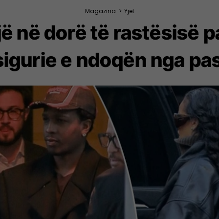
Magazina
>
Yjet
ë në dorë të rastësisë p
 sigurie e ndoqën nga pa