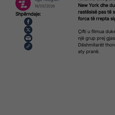
New York dhe duk
19/03/2026
rastësisë pas të 
forca të rrepta si
Çifti u filmua du
një grup prej gjas
Dëshmitarët thonë 
aty pranë.