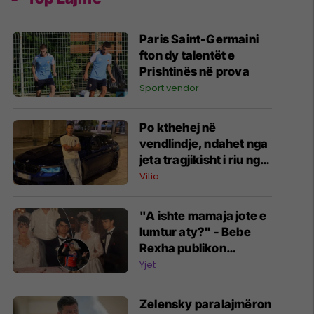
Paris Saint-Germaini
fton dy talentët e
Prishtinës në prova
Sport vendor
Po kthehej në
vendlindje, ndahet nga
jeta tragjikisht i riu nga
Vitia
Vitia
"A ishte mamaja jote e
lumtur aty?" - Bebe
Rexha publikon
fotografi të rralla nga
Yjet
dasma shqiptare e
prindërve të saj por
Zelensky paralajmëron
vëmendjen e marrin