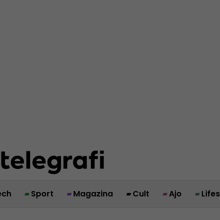
ech
Sport
Magazina
Cult
Ajo
Life