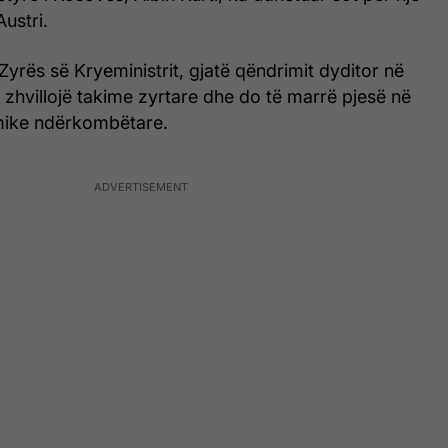
Austri.
 Zyrës së Kryeministrit, gjatë qëndrimit dyditor në
të zhvillojë takime zyrtare dhe do të marrë pjesë në
mike ndërkombëtare.