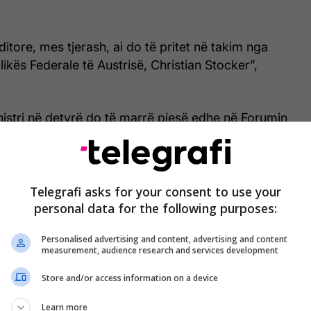
ditore, mes tjerash, ai do të pritet në takim nga
likës Federale të Austrisë, Christian Stocker”,
istri në detyrë do të marrë pjesë edhe në Forumin
ës (Vienna Economic Forum), ku pritet të
ashkëpunimin ekonomik dhe zhvillimet rajonale.
ë periudhë të rëndësishme politike për Kosovën, pas
Telegrafi asks for your consent to use your
hjeve parlamentare të 7 qershorit. /Telegrafi/
personal data for the following purposes:
Personalised advertising and content, advertising and content
measurement, audience research and services development
Store and/or access information on a device
Learn more