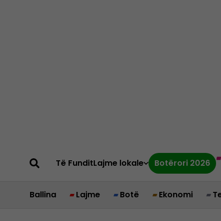
Të Fundit
Lajme lokale
Botërori 2026
Ballina
Lajme
Botë
Ekonomi
T