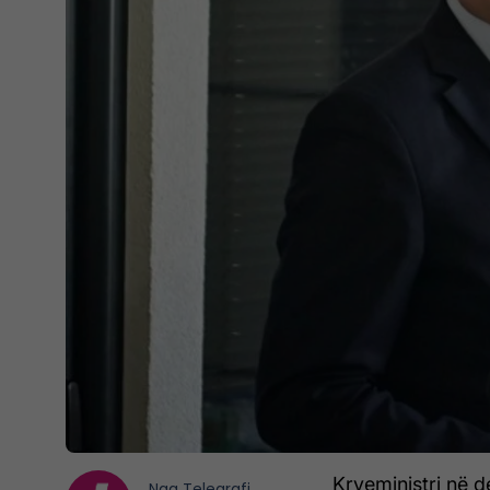
Kryeministri në d
Nga
Telegrafi