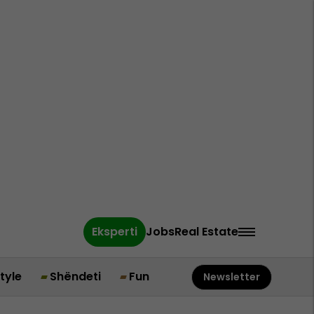
Eksperti
Jobs
Real Estate
style
Shëndeti
Fun
Newsletter