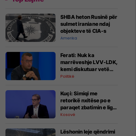
SHBA heton Rusinë për
sulmet iraniane ndaj
objekteve të CIA-s
Amerika
Ferati: Nuk ka
marrëveshje LVV-LDK,
kemi diskutuar vetëm
për parime
Politikë
Kuçi: Simiqi me
retorikë nxitëse po e
paraqet zbatimin e ligjit
në veri si "spastrim
Kosovë
etnik"
Lëshonin leje qëndrimi