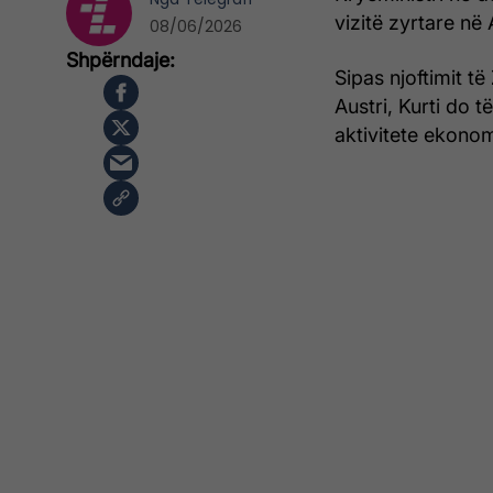
vizitë zyrtare në 
08/06/2026
Sipas njoftimit të
Austri, Kurti do 
aktivitete ekono