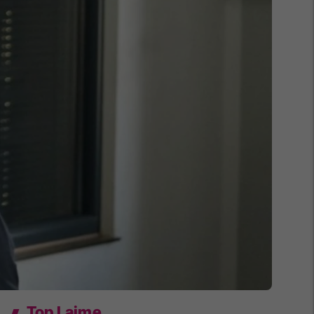
Top Lajme