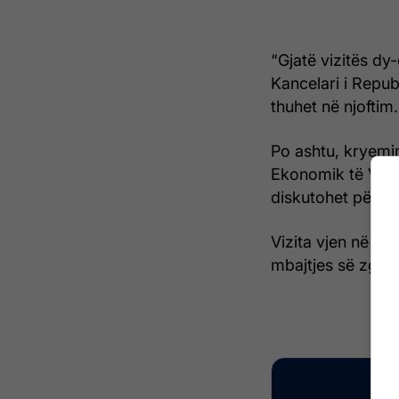
“Gjatë vizitës dy-
Kancelari i Repub
thuhet në njoftim.
Po ashtu, kryemin
Ekonomik të Vjen
diskutohet për b
Vizita vjen në nj
mbajtjes së zgjed