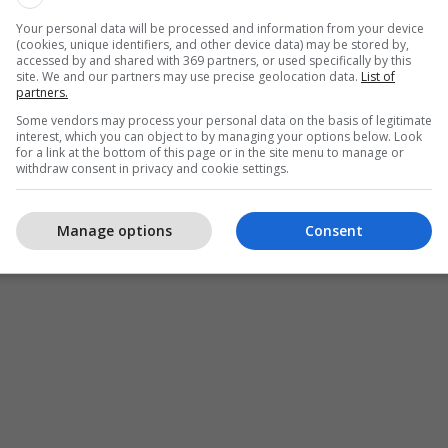
Your personal data will be processed and information from your device
(cookies, unique identifiers, and other device data) may be stored by,
accessed by and shared with 369 partners, or used specifically by this
site. We and our partners may use precise geolocation data.
List of
partners.
Some vendors may process your personal data on the basis of legitimate
interest, which you can object to by managing your options below. Look
for a link at the bottom of this page or in the site menu to manage or
withdraw consent in privacy and cookie settings.
Manage options
Consent