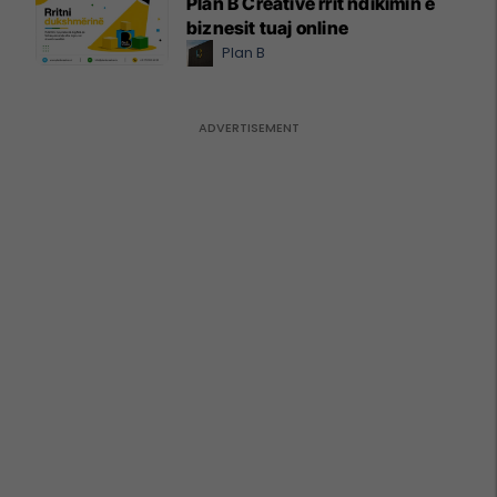
Plan B Creative rrit ndikimin e
biznesit tuaj online
Plan B