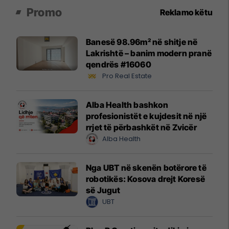
Promo
Reklamo këtu
Banesë 98.96m² në shitje në
Lakrishtë – banim modern pranë
qendrës #16060
Pro Real Estate
Alba Health bashkon
profesionistët e kujdesit në një
rrjet të përbashkët në Zvicër
Alba Health
Nga UBT në skenën botërore të
robotikës: Kosova drejt Koresë
së Jugut
UBT