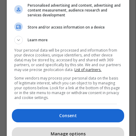
Personalised advertising and content, advertising and
content measurement, audience research and
services development
Store and/or access information on a device
Learn more
Your personal data will be processed and information from
your device (cookies, unique identifiers, and other device
data) may be stored by, accessed by and shared with 369
partners, or used specifically by this site. We and our partners
may use precise geolocation data.
List of partners.
Some vendors may process your personal data on the basis
Eurovision
Bullgaria
of legitimate interest, which you can object to by managing
your options below. Look for a link at the bottom of this page
or in the site menu to manage or withdraw consent in privacy
and cookie settings.
Consent
Manage options