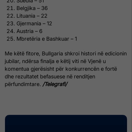
Suedia – 51
Belgjika – 36
Lituania – 22
Gjermania – 12
Austria – 6
Mbretëria e Bashkuar – 1
Me këtë fitore, Bullgaria shkroi histori në edicionin
jubilar, ndërsa finalja e këtij viti në Vjenë u
komentua gjerësisht për konkurrencën e fortë
dhe rezultatet befasuese në renditjen
përfundimtare.
/Telegrafi/