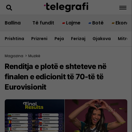
Ballina
Të fundit
Lajme
Botë
Ekono
Prishtina
Prizreni
Peja
Ferizaj
Gjakova
Mitrov
Magazina
>
Muzikë
Renditja e plotë e shteteve në
finalen e edicionit të 70-të të
Eurovisionit