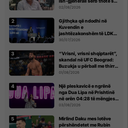
ish-gjenerali serb thotë se
dikush e tradhtoi në
02/08/2026
Beograd
Gjithçka që ndodhi në
Kuvendin e
jashtëzakonshëm të LDK-
së
30/07/2026
“Vrisni, vrisni shqiptarët”,
skandal në UFC Beograd:
Buzukja u përball me thirrje
anti-shqiptare nga
01/08/2026
tribunat
Një pleskavicë e ngrënë
nga Dua Lipa në Prishtinë
në orën 04:28 të mëngjesit
- dhe bota digjitale serbe
03/08/2026
shpall gjendjen e luftës
Mirlind Daku mes lotëve
përshëndetet me Rubin