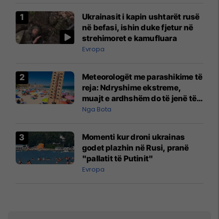
Ukrainasit i kapin ushtarët rusë
në befasi, ishin duke fjetur në
strehimoret e kamufluara
Evropa
Meteorologët me parashikime të
reja: Ndryshime ekstreme,
muajt e ardhshëm do të jenë të
pazakontë
Nga Bota
Momenti kur droni ukrainas
godet plazhin në Rusi, pranë
"pallatit të Putinit"
Evropa