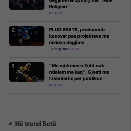
Religion"
Muzikë
PLUG BEATS, producenti
kosovar pas projekteve me
miliona dëgjime
Telegrafi
Muzikë
"Me ndihmën e Zotit nuk
ndalem me kaq", Gjesti me
falënderim për publikun
Muzikë
Në trend Botë