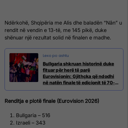
Ndërkohë, Shqipëria me Alis dhe baladën “Nân” u
rendit në vendin e 13-të, me 145 pikë, duke
shënuar një rezultat solid në finalen e madhe.
Bullgaria shkruan historinë duke
fituar për herë të parë
Eurovisionin: Gjithçka që ndodhi
në natën finale të edicionit të 70-
të të festivalit evropian
Renditja e plotë finale (Eurovision 2026)
Bullgaria – 516
Izraeli – 343