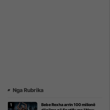
Nga Rubrika
Bebe Rexha arrin 100 milionë
dëgjime në Spotify me "New