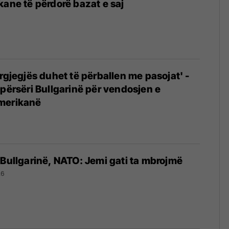
kane të përdorë bazat e saj
rgjegjës duhet të përballen me pasojat' -
 përsëri Bullgarinë për vendosjen e
merikanë
 Bullgarinë, NATO: Jemi gati ta mbrojmë
26