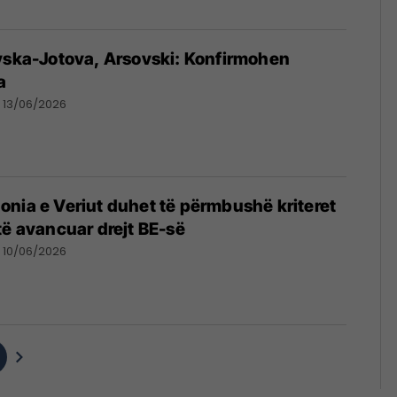
vska-Jotova, Arsovski: Konfirmohen
a
13/06/2026
nia e Veriut duhet të përmbushë kriteret
të avancuar drejt BE-së
10/06/2026