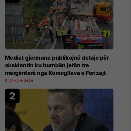
Mediat gjermane publikojnë detaje për
aksidentin ku humbën jetën tre
mërgimtarë nga Komogllava e Ferizajt
Kronika e Zezë