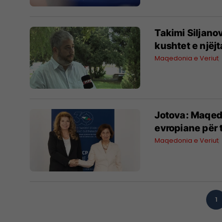
Takimi Siljano
kushtet e njëjt
Maqedonia e Veriut
Jotova: Maqedo
evropiane për 
Maqedonia e Veriut
1