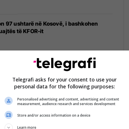
on 97 ushtarë në Kosovë, i bashkohen
uajtës të KFOR-it
pas pyetjes së gazetarit bullgar, përmend
vës nga Bullgaria
Telegrafi asks for your consent to use your
personal data for the following purposes:
Personalised advertising and content, advertising and content
measurement, audience research and services development
Store and/or access information on a device
tries oppose European Commission
en Chapter 3 for Serbia
Learn more