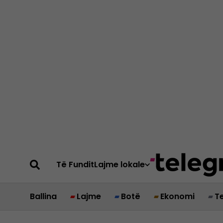
Të Fundit
Lajme lokale
Ballina
Lajme
Botë
Ekonomi
T