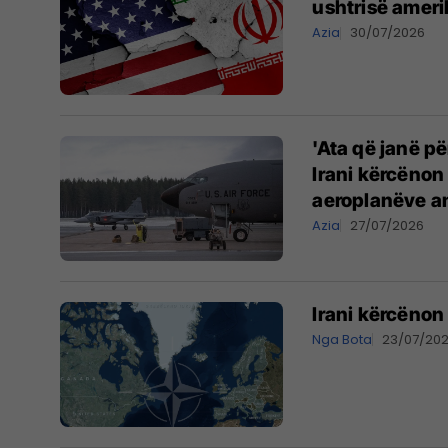
ushtrisë ameri
Azia
30/07/2026
'Ata që janë pë
Irani kërcënon
aeroplanëve a
Azia
27/07/2026
Irani kërcënon
Nga Bota
23/07/20