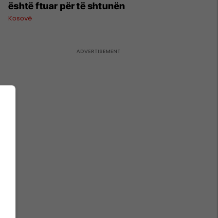
është ftuar për të shtunën
Kosovë