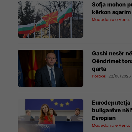
Sofja mohon pu
kërkon sqarim 
Maqedonia e Veriut
Gashi nesër në
Qëndrimet ton
qarta
Politikë
22/06/2026
Eurodeputetja 
bullgarëve në 
Evropian
Maqedonia e Veriut