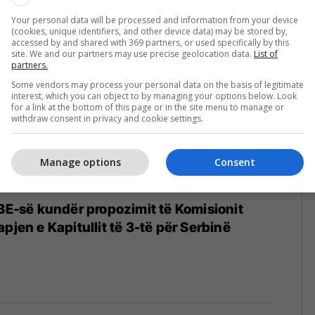
Your personal data will be processed and information from your device
(cookies, unique identifiers, and other device data) may be stored by,
accessed by and shared with 369 partners, or used specifically by this
site. We and our partners may use precise geolocation data.
List of
partners.
Some vendors may process your personal data on the basis of legitimate
interest, which you can object to by managing your options below. Look
for a link at the bottom of this page or in the site menu to manage or
withdraw consent in privacy and cookie settings.
Manage options
Consent
 BE-së kundër propozimit të Komisionit
pjen e Kapitullit të 3-të për Serbinë