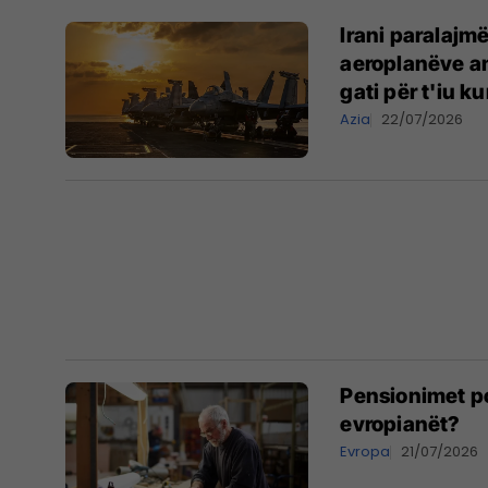
Irani paralajm
aeroplanëve a
gati për t'iu 
Azia
22/07/2026
Pensionimet po
evropianët?
Evropa
21/07/2026