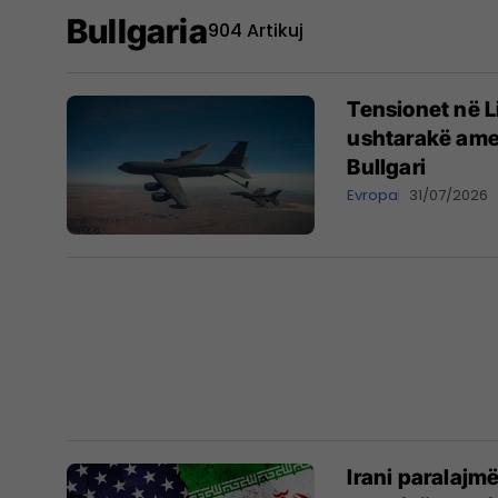
Bullgaria
904 Artikuj
Tensionet në L
ushtarakë amer
Bullgari
Evropa
31/07/2026
Irani paralajm