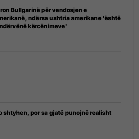
ëron Bullgarinë për vendosjen e
merikanë, ndërsa ushtria amerikane 'është
kundërvënë kërcënimeve'
 shtyhen, por sa gjatë punojnë realisht