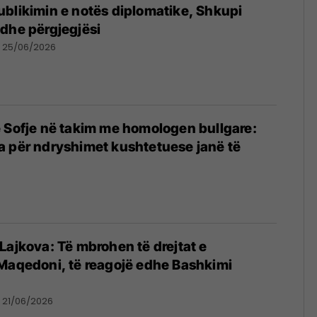
blikimin e notës diplomatike, Shkupi
dhe përgjegjësi
25/06/2026
 Sofje në takim me homologen bullgare:
a për ndryshimet kushtetuese janë të
Lajkova: Të mbrohen të drejtat e
Maqedoni, të reagojë edhe Bashkimi
21/06/2026