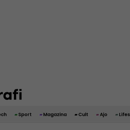
ech
Sport
Magazina
Cult
Ajo
Life