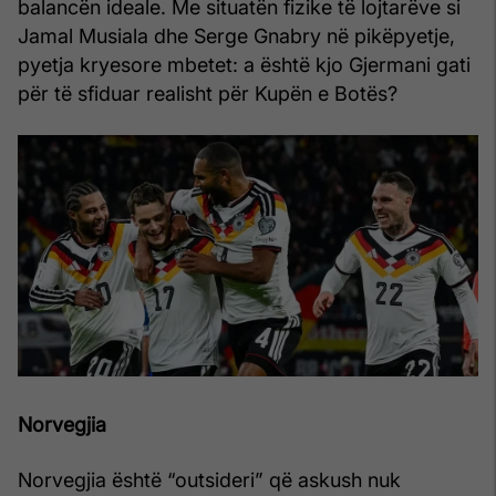
balancën ideale. Me situatën fizike të lojtarëve si
Jamal Musiala dhe Serge Gnabry në pikëpyetje,
pyetja kryesore mbetet: a është kjo Gjermani gati
për të sfiduar realisht për Kupën e Botës?
Norvegjia
Norvegjia është “outsideri” që askush nuk