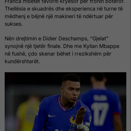
Franca mbetet favoriti kryesor për fronin botëror.
Thellësia e skuadrës dhe eksperienca në turne të
mëdhenj e bëjnë një makineri të ndërtuar për
sukses.
Nën drejtimin e Didier Deschamps, “Gjelat”
synojnë një tjetër finale. Dhe me Kylian Mbappe
në fushë, çdo skenar bëhet i rrezikshëm për
kundërshtarët.