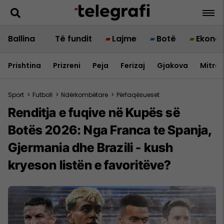
Ballina
Të fundit
Lajme
Botë
Ekono
Prishtina
Prizreni
Peja
Ferizaj
Gjakova
Mitrov
Sport
>
Futboll
>
Ndërkombëtare
>
Përfaqësueset
Renditja e fuqive në Kupës së
Botës 2026: Nga Franca te Spanja,
Gjermania dhe Brazili - kush
kryeson listën e favoritëve?