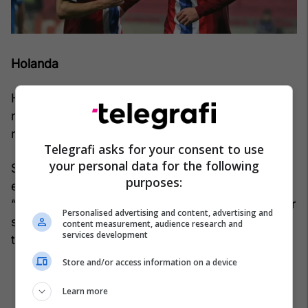
Holanda
Holanda është solide, e organizuar dhe e
mbushur me cilësi në çdo repart. Një skuadër që
rrallë gabon… por ende kërkon hapin final.
Telegrafi asks for your consent to use
your personal data for the following
Sfida mbetet e njëjtë: a mund të kalojë pengesën
purposes:
e madhe dhe të sfidojë realisht për trofe?
“Tulipanë” jo rrallëherë kanë treguar se përkundër
Personalised advertising and content, advertising and
skuadrës jo favorite, kanë kapur fazat finale të
content measurement, audience research and
services development
turneut.
Store and/or access information on a device
Learn more