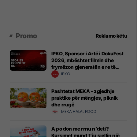
Promo
Reklamo këtu
IPKO, Sponsor i Artë i DokuFest
2026, mbështet filmin dhe
frymëzon gjeneratën e re të
krijuesve
IPKO
Pashtetat MEKA - zgjedhje
praktike për mëngjes, piknik
dhe rrugë
MEKA HALAL FOOD
A po don me rrnu n’deti?
Kursimet mund t’ju sjellin një