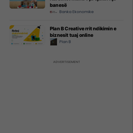
banesë
Banka Ekonomike
Plan B Creative rrit ndikimin e
biznesit tuaj online
Plan B