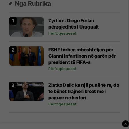
Nga Rubrika
Zyrtare: Diego Forlan
përzgjedhës i Uruguait
Përfaqësueset
FSHF tërheq mbështetjen për
Gianni Infantinon në garën për
president të FIFA-s
Përfaqësueset
Zlatko Dalic ka një punë të re, do
të bëhet trajneri kroat më i
paguar në histori
Përfaqësueset
×