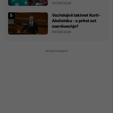
miliona te Spartak Moska
02/08/2026
Vazhdojnë takimet Kurti-
Abdixhiku - a pritet sot
marrëveshje?
06/08/2026