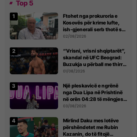
Top 5
Ftohet nga prokuroria e
Kosovës për krime lufte,
ish-gjenerali serb thotë se
dikush e tradhtoi në
02/08/2026
Beograd
“Vrisni, vrisni shqiptarët”,
skandal në UFC Beograd:
Buzukja u përball me thirrje
anti-shqiptare nga
01/08/2026
tribunat
Një pleskavicë e ngrënë
nga Dua Lipa në Prishtinë
në orën 04:28 të mëngjesit
- dhe bota digjitale serbe
03/08/2026
shpall gjendjen e luftës
Mirlind Daku mes lotëve
përshëndetet me Rubin
Kazanin, do të fitojë