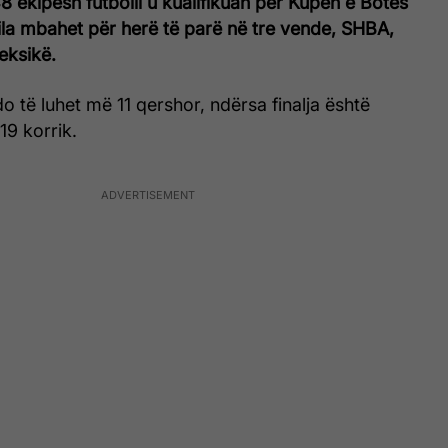
48 ekipesh futbolli u kualifikuan për Kupën e Botës
e cila mbahet për herë të parë në tre vende, SHBA,
ksikë.
o të luhet më 11 qershor, ndërsa finalja është
19 korrik.