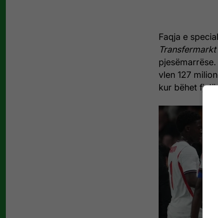
Faqja e special
Transfermarkt
pjesëmarrëse.
vlen 127 milio
kur bëhet fjal