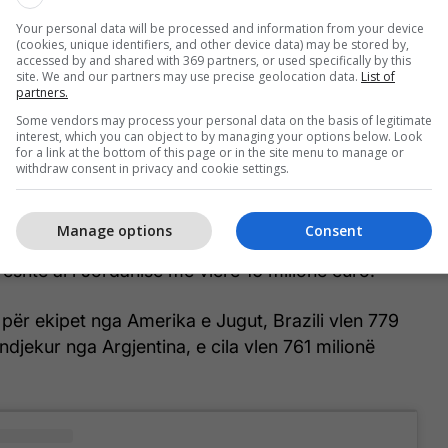
Your personal data will be processed and information from your device
(cookies, unique identifiers, and other device data) may be stored by,
accessed by and shared with 369 partners, or used specifically by this
site. We and our partners may use precise geolocation data.
List of
partners.
ës është ekipi kombëtar i Anglisë, vlera e së cilit
Some vendors may process your personal data on the basis of legitimate
interest, which you can object to by managing your options below. Look
1.62 miliardë euro, e ndjekur nga Franca me 1.36
for a link at the bottom of this page or in the site menu to manage or
anja, e cila vlen 1.31 miliardë euro.
withdraw consent in privacy and cookie settings.
 12-ta në atë listë dhe vlera e ekipit ballkanas
Manage options
Consent
onë euro, ndërsa ekipi më i lirë pjesëmarrës në
është ai i Jordanisë me vlerë 16 milionë euro.
ë për ekipet nga Amerika e Jugut, Brazili vlen 779
 ndjekur nga Argjentina, e cila vlen 761 milionë