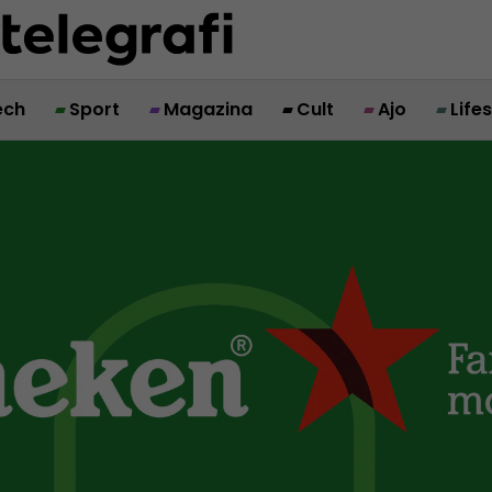
ech
Sport
Magazina
Cult
Ajo
Life