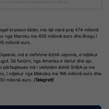
d by Transfermarkt (@transfermarkt_official)
gali kryeson listën, me një vlerë prej 474 milionë
kur nga Maroku me 456 milionë euro dhe Bregu i
26 milionë euro.
Oqeania, më e vlefshme është Japonia, e ndjekur
ugut. Së fundmi, nga Amerika e Veriut dhe ajo
pi përfaqësues më i vlefshëm është SHBA-ja me
ro, i ndjekur nga Meksika me 166 milionë euro dhe
30 milionë euro.
/Telegrafi/