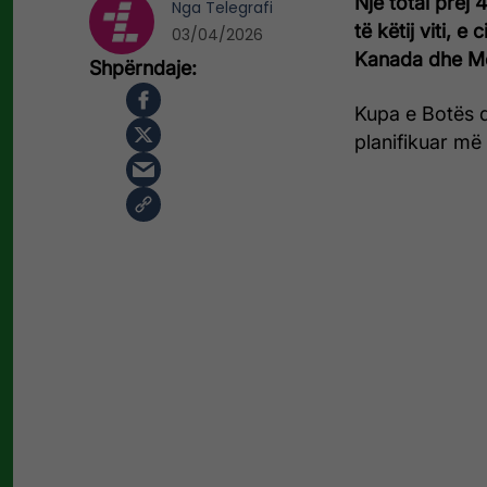
Një total prej 
Nga
Telegrafi
të këtij viti, 
03/04/2026
Kanada dhe Me
Kupa e Botës d
planifikuar më 