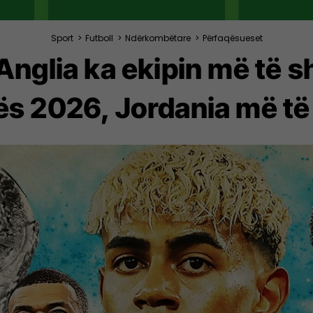
Sport
>
Futboll
>
Ndërkombëtare
>
Përfaqësueset
 Anglia ka ekipin më të s
s 2026, Jordania më të 