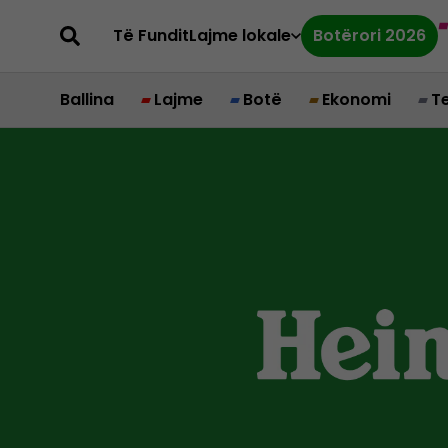
Të Fundit
Lajme lokale
Botërori 2026
Ballina
Lajme
Botë
Ekonomi
T