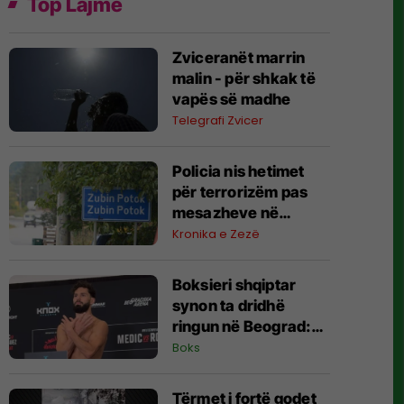
Top Lajme
Zviceranët marrin
malin - për shkak të
vapës së madhe
Telegrafi Zvicer
Policia nis hetimet
për terrorizëm pas
mesazheve në
Zubin-Potok
Kronika e Zezë
Boksieri shqiptar
synon ta dridhë
ringun në Beograd:
Jam gati, Zoti e
Boks
bekoftë Shqipërinë
Tërmet i fortë godet