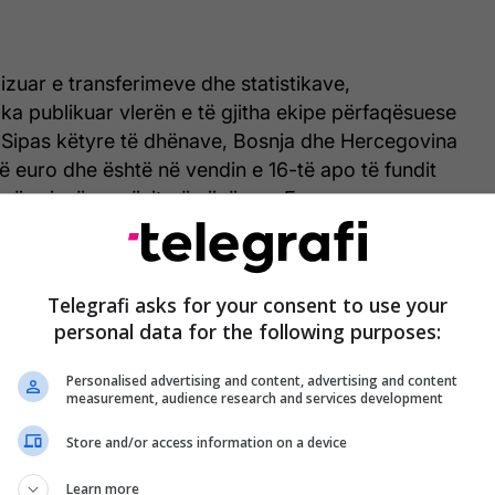
izuar e transferimeve dhe statistikave,
ka publikuar vlerën e të gjitha ekipe përfaqësuese
 Sipas këtyre të dhënave, Bosnja dhe Hercegovina
në euro dhe është në vendin e 16-të apo të fundit
ë për pjesëmarrësit që vijnë nga Evropa.
Telegrafi asks for your consent to use your
personal data for the following purposes:
Personalised advertising and content, advertising and content
measurement, audience research and services development
Store and/or access information on a device
Learn more