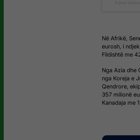
A post share
Në Afrikë, Sene
eurosh, i ndje
Fildishtë me 4
Nga Azia dhe 
nga Koreja e J
Qendrore, eki
357 milionë eu
Kanadaja me 1